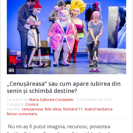
„Cenușăreasa” sau cum apare iubirea din
senin și schimbă destine?
Un articol de
Maria Gabriela Constantin
|
octombrie 30, 2019
Categoria:
Cronica
Etichete:
cenusareasa
,
felix alexa
,
Numărul 11
,
teatrul tandarica
Niciun comentariu
Nu mi-aș fi putut imagina, recunosc, povestea