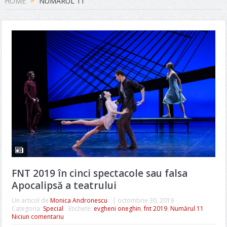
HOME
NUMĂRUL 11
FNT 2019 în cinci spectacole sau falsa
Apocalipsă a teatrului
Un articol de
Monica Andronescu
|
octombrie 30, 2019
Categoria:
Special
Etichete:
evgheni oneghin
,
fnt 2019
,
Numărul 11
Niciun comentariu