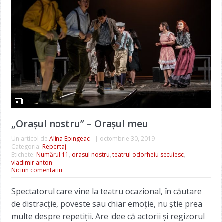
„Oraşul nostru” – Oraşul meu
Un articol de
Alina Epingeac
|
octombrie 30, 2019
Categoria:
Reportaj
Etichete:
Numărul 11
,
orasul nostru
,
teatrul odorheiu secuiesc
,
vladimir anton
Niciun comentariu
Spectatorul care vine la teatru ocazional, în căutare
de distracţie, poveste sau chiar emoţie, nu ştie prea
multe despre repetiţii. Are idee că actorii şi regizorul