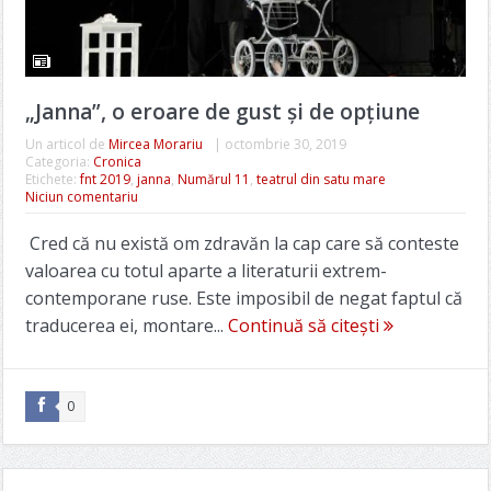
„Janna”, o eroare de gust și de opțiune
Un articol de
Mircea Morariu
|
octombrie 30, 2019
Categoria:
Cronica
Etichete:
fnt 2019
,
janna
,
Numărul 11
,
teatrul din satu mare
Niciun comentariu
Cred că nu există om zdravăn la cap care să conteste
valoarea cu totul aparte a literaturii extrem-
contemporane ruse. Este imposibil de negat faptul că
traducerea ei, montare...
Continuă să citești
0