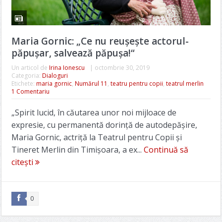
Maria Gornic: „Ce nu reușește actorul-
păpușar, salvează păpușa!“
Un articol de
Irina Ionescu
|
octombrie 30, 2019
Categoria:
Dialoguri
Etichete:
maria gornic
,
Numărul 11
,
teatru pentru copii
,
teatrul merlin
1 Comentariu
„Spirit lucid, în căutarea unor noi mijloace de
expresie, cu permanentă dorință de autodepășire,
Maria Gornic, actriță la Teatrul pentru Copii și
Tineret Merlin din Timișoara, a ex...
Continuă să
citești
0