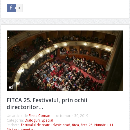
0
FITCA 25. Festivalul, prin ochii
directorilor…
Un articol de
Elena Coman
|
octombrie 30, 2019
Categoria:
Dialoguri
,
Special
Etichete:
festivalul de teatru clasic arad
,
fitca
,
fitca 25
,
Numărul 11
Niciun comentariu