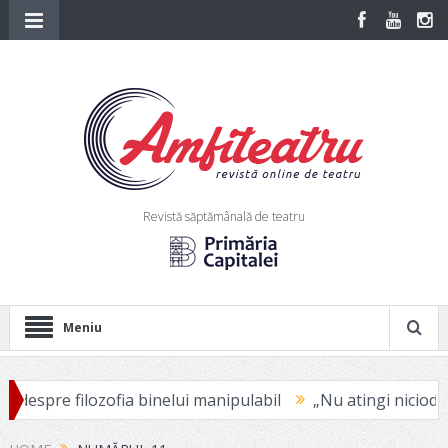
Revistă săptămânală de teatru
Meniu
ofia binelui manipulabil
„Nu atingi niciodată victima” – p