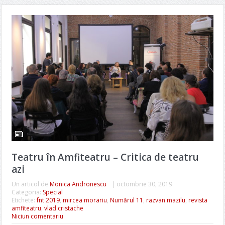
Teatru în Amfiteatru – Critica de teatru
azi
Un articol de
Monica Andronescu
|
octombrie 30, 2019
Categoria:
Special
Etichete:
fnt 2019
,
mircea morariu
,
Numărul 11
,
razvan mazilu
,
revista
amfiteatru
,
vlad cristache
Niciun comentariu