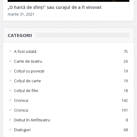
„O haită de sfinți” sau curajul de a fi vinovat
martie 31, 2021
CATEGORII
A fost odată
75
Carte de teatru
26
Colțul cu povești
19
Colțul de carte
19
Colțul de film
18
Cronica
142
Cronica
191
Debut în Amfiteatru
8
Dialoguri
68