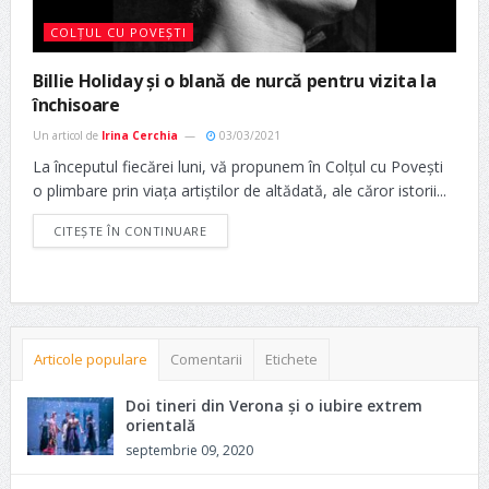
COLȚUL CU POVEȘTI
Billie Holiday și o blană de nurcă pentru vizita la
închisoare
Un articol de
Irina Cerchia
03/03/2021
La începutul fiecărei luni, vă propunem în Colțul cu Povești
o plimbare prin viața artiștilor de altădată, ale căror istorii...
CITEȘTE ÎN CONTINUARE
Articole populare
Comentarii
Etichete
Doi tineri din Verona și o iubire extrem
orientală
septembrie 09, 2020