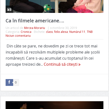
Ca în filmele americane….
Un articol de
Mircea Morariu
|
octombrie 30, 2019
Categoria:
Cronica
Etichete:
class
,
felix alexa
,
Numărul 11
,
TNB
Niciun comentariu
Din câte se pare, ne dovedim pe zi ce trece tot mai
incapabili să rezolvăm multiplele probleme ale școlii
românești. Care s-au acumulat cu toptanul în cei
aproape treizeci de...
Continuă să citești
0