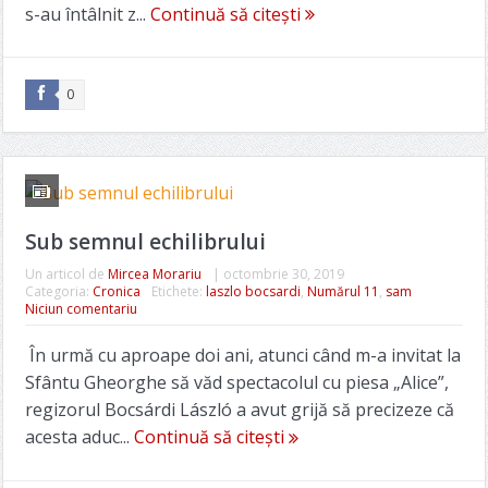
s-au întâlnit z...
Continuă să citești
0
Sub semnul echilibrului
Un articol de
Mircea Morariu
|
octombrie 30, 2019
Categoria:
Cronica
Etichete:
laszlo bocsardi
,
Numărul 11
,
sam
Niciun comentariu
În urmă cu aproape doi ani, atunci când m-a invitat la
Sfântu Gheorghe să văd spectacolul cu piesa „Alice”,
regizorul Bocsárdi László a avut grijă să precizeze că
acesta aduc...
Continuă să citești