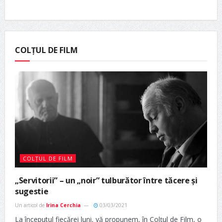
COLȚUL DE FILM
COLȚUL DE FILM
„Servitorii” – un „noir” tulburător între tăcere și
sugestie
Un articol de
Irina Cerchia
03/03/2021
La începutul fiecărei luni, vă propunem, în Colțul de Film, o