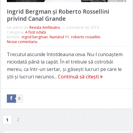
Ingrid Bergman și Roberto Rossellini
privind Canal Grande
Un articol de
Revista Amfiteatru
|
octombrie 30, 2019
Categoria:
A fost odată
Etichete:
ingrid bergman
,
Numărul 11
,
roberto rossellini
Niciun comentariu
Trecutul ascunde întotdeauna ceva. Nu-l cunoaștem
niciodată până la capăt. În el trebuie să cotrobăi
mereu, ca într-un sertar, și găsești lucruri pe care le
știi și lucruri necunos...
Continuă să citești
0
2
1