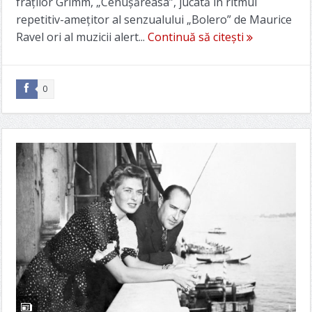
fraților Grimm, „Cenușăreasa”, jucată în ritmul
repetitiv-amețitor al senzualului „Bolero” de Maurice
Ravel ori al muzicii alert...
Continuă să citești
0