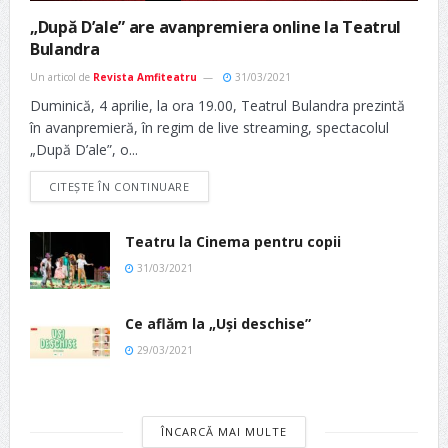
„După D’ale” are avanpremiera online la Teatrul
Bulandra
Un articol de
Revista Amfiteatru
31/03/2021
Duminică, 4 aprilie, la ora 19.00, Teatrul Bulandra prezintă
în avanpremieră, în regim de live streaming, spectacolul
„După D’ale”, o...
CITEȘTE ÎN CONTINUARE
Teatru la Cinema pentru copii
31/03/2021
Ce aflăm la „Uși deschise”
29/03/2021
ÎNCARCĂ MAI MULTE