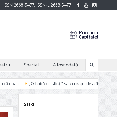
ISSN 2668-5477, ISSN-L 2668-5477
eatru
Special
A fost odată
„O haită de sfinți” sau curajul de a fi vinovat
Avignon 2021:
ȘTIRI