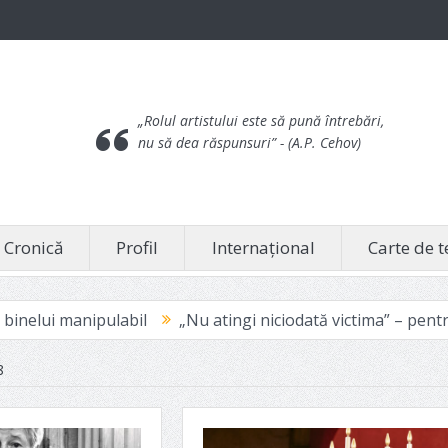
„Rolul artistului este să pună întrebări,
nu să dea răspunsuri”
- (A.P. Cehov)
Cronică
Profil
Internațional
Carte de t
labil
„Nu atingi niciodată victima” – pentru că doare
8