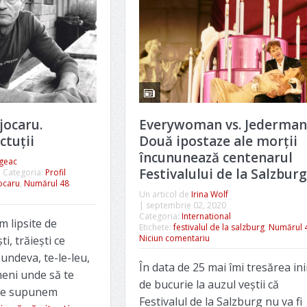
jocaru.
Everywoman vs. Jederman
ctuţii
Două ipostaze ale morții
încununează centenarul
ngeac
Festivalului de la Salzburg
Categoria:
Profil
ocaru
,
Numărul 48
Un articol de
Irina Wolf
|
septembrie 02, 2020
Categoria:
International
am lipsite de
Etichete:
festivalul de la salzburg
,
Numărul 
Niciun comentariu
i, trăieşti ce
e undeva, te-le-leu,
În data de 25 mai îmi tresărea in
meni unde să te
de bucurie la auzul veștii că
 ne supunem
Festivalul de la Salzburg nu va fi