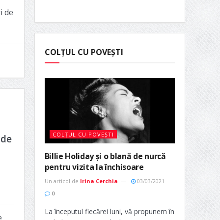
i de
COLȚUL CU POVEȘTI
COLȚUL CU POVEȘTI
 de
Billie Holiday și o blană de nurcă
pentru vizita la închisoare
Un articol de
Irina Cerchia
03/03/2021
0
La începutul fiecărei luni, vă propunem în
e