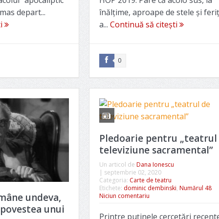
acolul” apocaliptic
HOP 2019. Pare că acolo sus, la
ămas depart...
înălțime, aproape de stele și feriț
ti
a...
Continuă să citești
0
Pledoarie pentru „teatrul
televiziune sacramental”
Un articol de
Dana Ionescu
|
septembrie 02, 2020
Categoria:
Carte de teatru
Etichete:
dominic dembinski
,
Numărul 48
ămâne undeva,
Niciun comentariu
povestea unui
Printre puținele cercetări recent