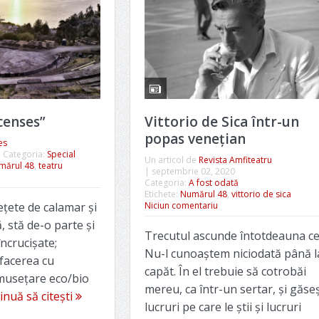
censes”
Vittorio de Sica într-un
popas venețian
es
Categoria:
Special
Un articol de
Revista Amfiteatru
mărul 48
,
teatru
|
septembrie 02, 2020
Categoria:
A fost odată
Etichete:
Numărul 48
,
vittorio de sica
ețete de calamar și
Niciun comentariu
, stă de-o parte și
Trecutul ascunde întotdeauna ce
ncrucișate;
Nu-l cunoaștem niciodată până l
afacerea cu
capăt. În el trebuie să cotrobăi
musețare eco/bio
mereu, ca într-un sertar, și găseș
inuă să citești
lucruri pe care le știi și lucruri