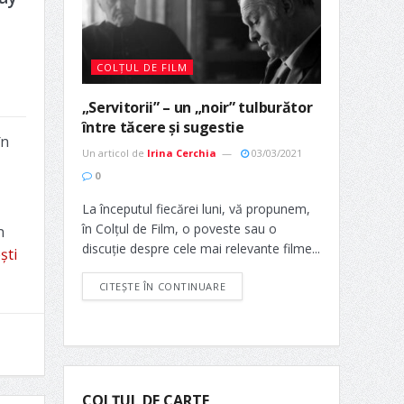
COLȚUL DE FILM
„Servitorii” – un „noir” tulburător
între tăcere și sugestie
în
Un articol de
Irina Cerchia
03/03/2021
0
La începutul fiecărei luni, vă propunem,
în Colțul de Film, o poveste sau o
n
discuție despre cele mai relevante filme...
ști
CITEȘTE ÎN CONTINUARE
COLȚUL DE CARTE