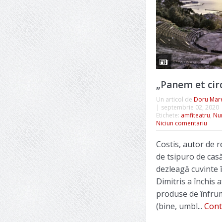
„Panem et cir
Un articol de
Doru Mar
|
septembrie 02, 2020
Etichete:
amfiteatru
,
Nu
Niciun comentariu
Costis, autor de r
de tsipuro de casă
dezleagă cuvinte î
Dimitris a închis 
produse de înfru
(bine, umbl...
Cont