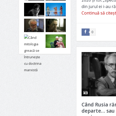
2020 și tot „spect
din jurul ei i-au r
Continuă să citeș
0
Când Rusia r
departe… sau 