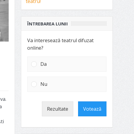
ÎNTREBAREA LUNII
Va interesează teatrul difuzat
online?
Da
Nu
va.
a
Rezultate
Votează
ti