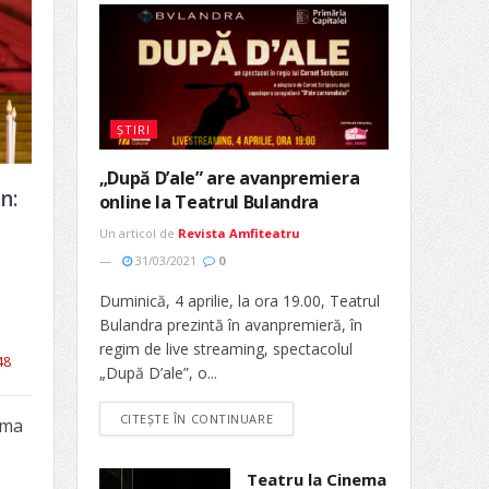
ȘTIRI
„După D’ale” are avanpremiera
n:
online la Teatrul Bulandra
Un articol de
Revista Amfiteatru
31/03/2021
0
Duminică, 4 aprilie, la ora 19.00, Teatrul
Bulandra prezintă în avanpremieră, în
regim de live streaming, spectacolul
48
„După D’ale”, o...
CITEȘTE ÎN CONTINUARE
ima
Teatru la Cinema