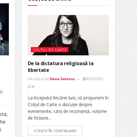
COLȚUL DE CARTE
De la dictatura religioasă la
libertate
Un articol de
Dana Ionescu
03/03/2021
0
hy
,
La începutul fiecărei luni, vă propunem în
Colțul de Carte o discuție despre
evenimente, cărți de rezonanță, volume
sta,
de ficțiune...
the
i
CITEȘTE ÎN CONTINUARE