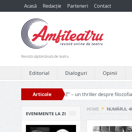
Acasă
Redacție
Parteneri
Contact
Revistă săptămânală de teatru
Editorial
Dialoguri
Opinii
voie
„Ziua Z” – un thriller despre filozofia binelui manipu
Articole
recente
HOME
NUMĂRUL 4
EVENIMENTE LA ZI