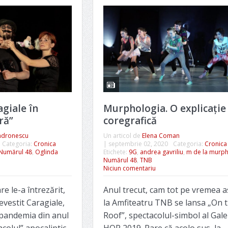
agiale în
Murphologia. O explicație
ră”
coregrafică
ndronescu
Un articol de
Elena Coman
Categoria:
Cronica
|
septembrie 02, 2020
Categoria:
Cronica
Numărul 48
,
Oglinda
Etichete:
9G
,
andrea gavriliu
,
m de la murp
Numărul 48
,
TNB
Niciun comentariu
re le-a întrezărit,
Anul trecut, cam tot pe vremea a
revestit Caragiale,
la Amfiteatru TNB se lansa „On 
 pandemia din anul
Roof”, spectacolul-simbol al Gale