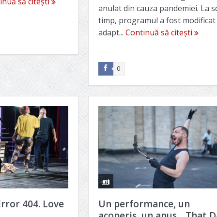
inuă să citești
anulat din cauza pandemiei. La s
timp, programul a fost modificat 
adapt...
Continuă să citești
0
rror 404. Love
Un performance, un
acoperiş, un apus. „That D