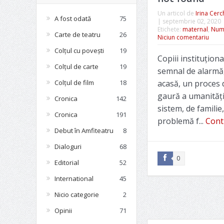
Un articol de
Irina Cerc
A fost odată
75
|
septembrie 02, 2020
Etichete:
maternal
,
Numă
Carte de teatru
26
Niciun comentariu
Colțul cu povești
19
Copiii instituționa
Colțul de carte
19
semnal de alarmă
Colțul de film
18
acasă, un proces d
gaură a umanități
Cronica
142
sistem, de familie,
Cronica
191
problemă f...
Conti
Debut în Amfiteatru
8
Dialoguri
68
0
Editorial
52
International
45
Nicio categorie
2
Opinii
71