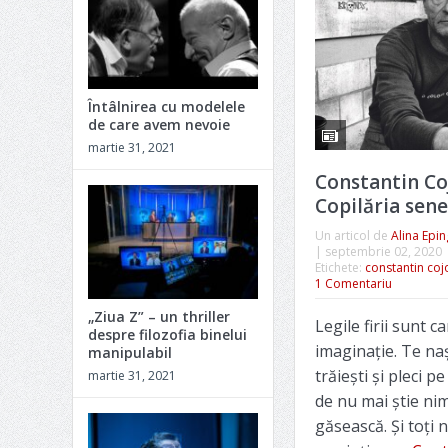
Întâlnirea cu modelele
de care avem nevoie
martie 31, 2021
Constantin Co
Copilăria sene
Un articol de
Alina Epi
|
septembrie 02, 2020
Etichete:
constantin coj
1 Comentariu
„Ziua Z” – un thriller
Legile firii sunt c
despre filozofia binelui
imaginaţie. Te naşt
manipulabil
trăieşti şi pleci p
martie 31, 2021
de nu mai ştie ni
găsească. Şi toţi