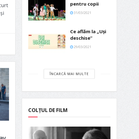
pentru copii
curt
și
31/03/2021
Ce aflăm la „Uși
deschise”
29/03/2021
ÎNCARCĂ MAI MULTE
COLȚUL DE FILM
ay