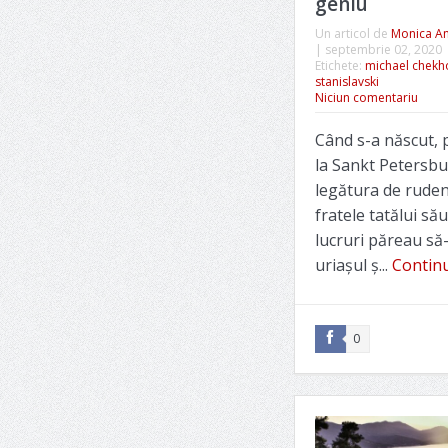
geniu
Un articol de
Monica A
|
septembrie 02, 2020
Etichete:
michael chekh
stanislavski
Niciun comentariu
Când s-a născut, 
la Sankt Petersbu
legătura de ruden
fratele tatălui să
lucruri păreau să
uriașul ș...
Continu
0