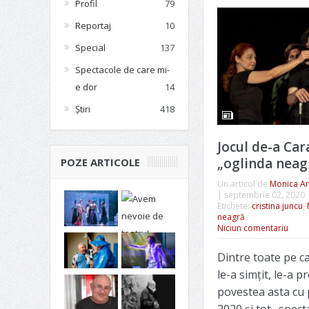
Profil
79
Reportaj
10
Special
137
Spectacole de care mi-
e dor
14
Știri
418
Jocul de-a Car
„oglinda neag
POZE ARTICOLE
Un articol de
Monica A
|
septembrie 02, 2020
Etichete:
cristina juncu
,
neagră
Niciun comentariu
Dintre toate pe ca
le-a simțit, le-a p
povestea asta cu