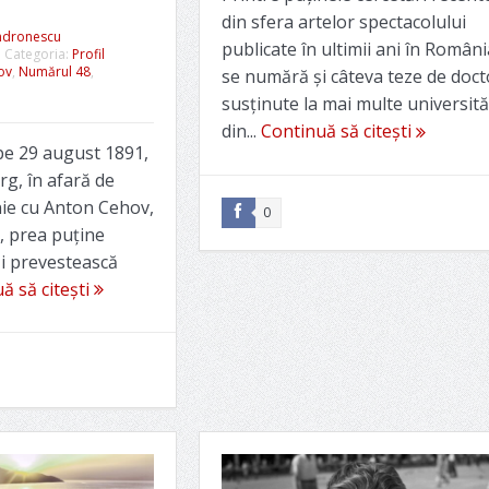
din sfera artelor spectacolului
ndronescu
publicate în ultimii ani în Români
Categoria:
Profil
ov
,
Numărul 48
,
se numără și câteva teze de doct
susținute la mai multe universită
din...
Continuă să citești
pe 29 august 1891,
rg, în afară de
ie cu Anton Cehov,
0
u, prea puține
-i prevestească
ă să citești