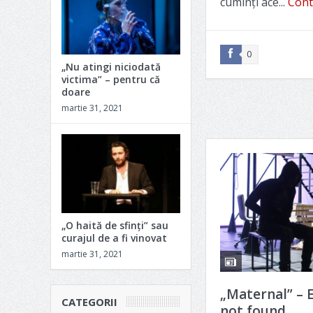
cuminţi ace...
Cont
0
„Nu atingi niciodată
victima” – pentru că
doare
martie 31, 2021
„O haită de sfinți” sau
curajul de a fi vinovat
martie 31, 2021
„Maternal” – E
CATEGORII
not found