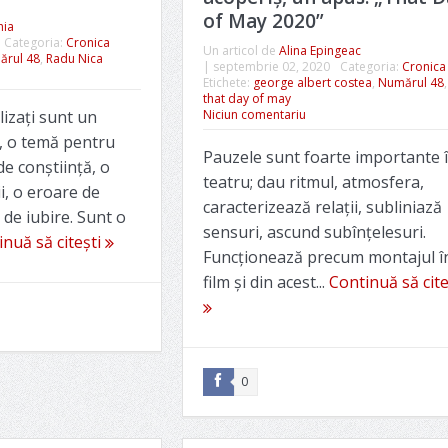
of May 2020”
hia
Categoria:
Cronica
Un articol de
Alina Epingeac
rul 48
,
Radu Nica
|
septembrie 02, 2020
Categoria:
Cronica
Etichete:
george albert costea
,
Numărul 48
,
that day of may
lizați sunt un
Niciun comentariu
, o temă pentru
Pauzele sunt foarte importante 
e conștiință, o
teatru; dau ritmul, atmosfera,
i, o eroare de
caracterizează relaţii, subliniază
 de iubire. Sunt o
sensuri, ascund subînţelesuri.
nuă să citești
Funcţionează precum montajul î
film şi din acest...
Continuă să cite
0