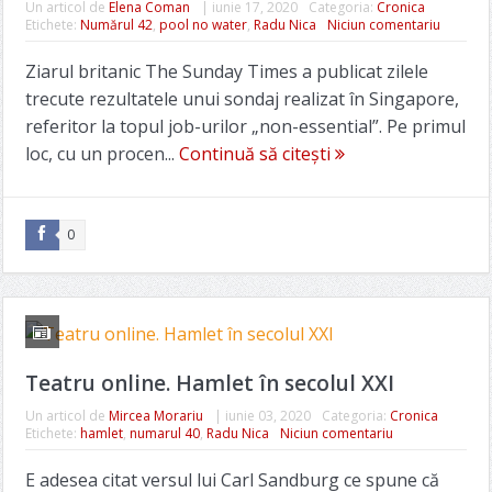
Un articol de
Elena Coman
|
iunie 17, 2020
Categoria:
Cronica
Etichete:
Numărul 42
,
pool no water
,
Radu Nica
Niciun comentariu
Ziarul britanic The Sunday Times a publicat zilele
trecute rezultatele unui sondaj realizat în Singapore,
referitor la topul job-urilor „non-essential”. Pe primul
loc, cu un procen...
Continuă să citești
0
Teatru online. Hamlet în secolul XXI
Un articol de
Mircea Morariu
|
iunie 03, 2020
Categoria:
Cronica
Etichete:
hamlet
,
numarul 40
,
Radu Nica
Niciun comentariu
E adesea citat versul lui Carl Sandburg ce spune că