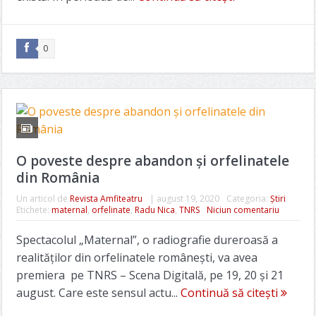
0
O poveste despre abandon și orfelinatele
din România
Un articol de
Revista Amfiteatru
|
august 19, 2020
Categoria:
Știri
Etichete:
maternal
,
orfelinate
,
Radu Nica
,
TNRS
Niciun comentariu
Spectacolul „Maternal”, o radiografie dureroasă a
realităților din orfelinatele românești, va avea
premiera pe TNRS – Scena Digitală, pe 19, 20 și 21
august. Care este sensul actu...
Continuă să citești