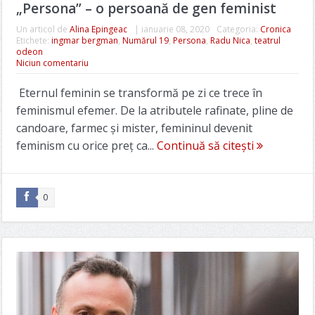
„Persona” – o persoană de gen feminist
Un articol de
Alina Epingeac
|
ianuarie 08, 2020
Categoria:
Cronica
Etichete:
ingmar bergman
,
Numărul 19
,
Persona
,
Radu Nica
,
teatrul
odeon
Niciun comentariu
Eternul feminin se transformă pe zi ce trece în
feminismul efemer. De la atributele rafinate, pline de
candoare, farmec şi mister, femininul devenit
feminism cu orice preţ ca...
Continuă să citești
0