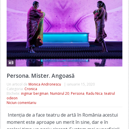
Persona. Mister. Angoasă
Un articol de
Monica Andronescu
|
ianuarie 15, 2020
Categoria:
Cronica
Etichete:
ingmar bergman
,
Numărul 20
,
Persona
,
Radu Nica
,
teatrul
odeon
Niciun comentariu
Intenția de a face teatru de artă în România acestui
moment este aproape un merit în sine, dar e în