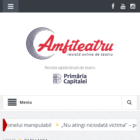
Revistă săptămânală de teatru
Meniu
ipulabil
„Nu atingi niciodată victima” – pentru că doare