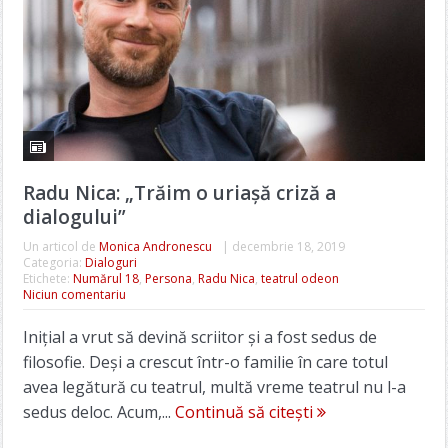
Radu Nica: „Trăim o uriașă criză a
dialogului”
Un articol de
Monica Andronescu
|
decembrie 18, 2019
Categoria:
Dialoguri
Etichete:
Numărul 18
,
Persona
,
Radu Nica
,
teatrul odeon
Niciun comentariu
Inițial a vrut să devină scriitor și a fost sedus de
filosofie. Deși a crescut într-o familie în care totul
avea legătură cu teatrul, multă vreme teatrul nu l-a
sedus deloc. Acum,...
Continuă să citești