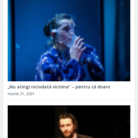
„Nu atingi niciodată victima” – pentru că doare
martie 31, 2021