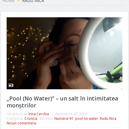
HOME
RADU NICA
„Pool (No Water)” – un salt în intimitatea
monștrilor
Un articol de
Irina Cerchia
|
decembrie 02, 2020
Categoria:
Cronica
Etichete:
Numărul 61
,
pool no water
,
Radu Nica
Niciun comentariu