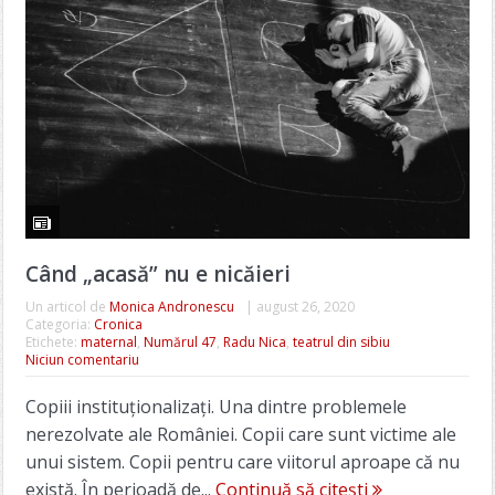
Când „acasă” nu e nicăieri
Un articol de
Monica Andronescu
|
august 26, 2020
Categoria:
Cronica
Etichete:
maternal
,
Numărul 47
,
Radu Nica
,
teatrul din sibiu
Niciun comentariu
Copiii instituționalizați. Una dintre problemele
nerezolvate ale României. Copii care sunt victime ale
unui sistem. Copii pentru care viitorul aproape că nu
există. În perioadă de...
Continuă să citești