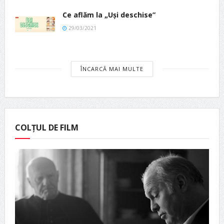
Ce aflăm la „Uși deschise”
29/03/2021
ÎNCARCĂ MAI MULTE
COLȚUL DE FILM