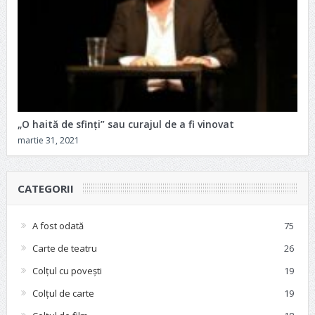
„O haită de sfinți” sau curajul de a fi vinovat
martie 31, 2021
CATEGORII
A fost odată
75
Carte de teatru
26
Colțul cu povești
19
Colțul de carte
19