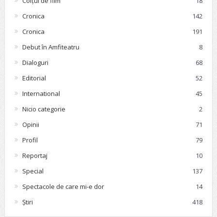
Colțul de film
18
Cronica
142
Cronica
191
Debut în Amfiteatru
8
Dialoguri
68
Editorial
52
International
45
Nicio categorie
2
Opinii
71
Profil
79
Reportaj
10
Special
137
Spectacole de care mi-e dor
14
Știri
418