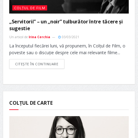
COLȚUL DE FILM
„Servitorii” – un „noir” tulburător între tăcere și
sugestie
Un articol de
Irina Cerchia
03/03/2021
La începutul fiecărei luni, vă propunem, în Colțul de Film, o
poveste sau o discuție despre cele mai relevante filme...
CITEȘTE ÎN CONTINUARE
COLȚUL DE CARTE