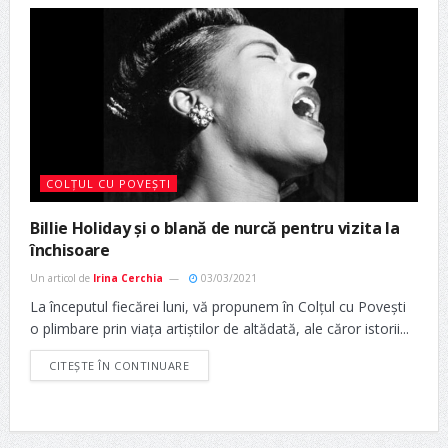
COLȚUL CU POVEȘTI
Billie Holiday și o blană de nurcă pentru vizita la
închisoare
Un articol de
Irina Cerchia
03/03/2021
La începutul fiecărei luni, vă propunem în Colțul cu Povești
o plimbare prin viața artiștilor de altădată, ale căror istorii...
CITEȘTE ÎN CONTINUARE