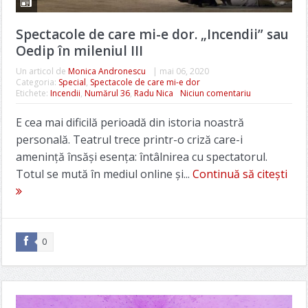
Spectacole de care mi-e dor. „Incendii” sau
Oedip în mileniul III
Un articol de
Monica Andronescu
|
mai 06, 2020
Categoria:
Special
,
Spectacole de care mi-e dor
Etichete:
Incendii
,
Numărul 36
,
Radu Nica
Niciun comentariu
E cea mai dificilă perioadă din istoria noastră
personală. Teatrul trece printr-o criză care-i
amenință însăși esența: întâlnirea cu spectatorul.
Totul se mută în mediul online și...
Continuă să citești
0