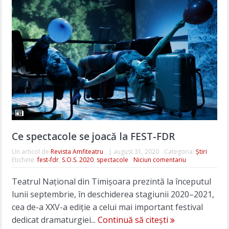
Ce spectacole se joacă la FEST-FDR
Un articol de
Revista Amfiteatru
|
august 31, 2020
Categoria:
Știri
Etichete:
fest-fdr
,
S.O.S. 2020
,
spectacole
Niciun comentariu
Teatrul Național din Timișoara prezintă la începutul
lunii septembrie, în deschiderea stagiunii 2020–2021,
cea de-a XXV-a ediție a celui mai important festival
dedicat dramaturgiei...
Continuă să citești