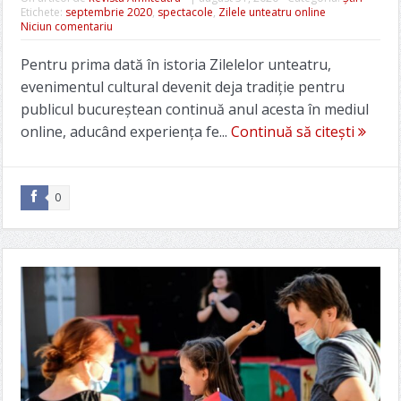
Etichete:
septembrie 2020
,
spectacole
,
Zilele unteatru online
Niciun comentariu
Pentru prima dată în istoria Zilelelor unteatru,
evenimentul cultural devenit deja tradiție pentru
publicul bucureștean continuă anul acesta în mediul
online, aducând experiența fe...
Continuă să citești
0