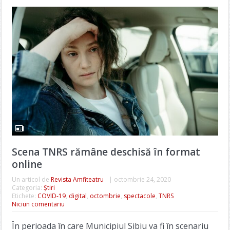
Scena TNRS rămâne deschisă în format
online
Un articol de
Revista Amfiteatru
|
octombrie 24, 2020
Categoria:
Știri
Etichete:
COVID-19
,
digital
,
octombrie
,
spectacole
,
TNRS
Niciun comentariu
În perioada în care Municipiul Sibiu va fi în scenariu