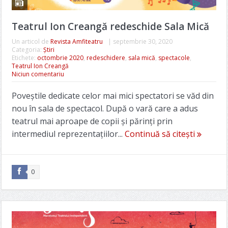
Teatrul Ion Creangă redeschide Sala Mică
Un articol de
Revista Amfiteatru
|
septembrie 30, 2020
Categoria:
Știri
Etichete:
octombrie 2020
,
redeschidere
,
sala mică
,
spectacole
,
Teatrul Ion Creangă
Niciun comentariu
Poveștile dedicate celor mai mici spectatori se văd din
nou în sala de spectacol. După o vară care a adus
teatrul mai aproape de copii și părinți prin
intermediul reprezentațiilor...
Continuă să citești
0