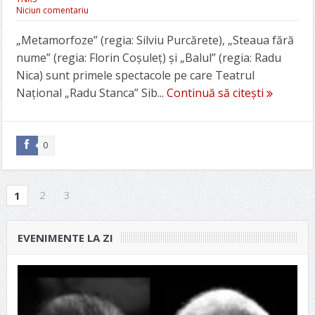
Niciun comentariu
„Metamorfoze” (regia: Silviu Purcărete), „Steaua fără
nume” (regia: Florin Coșuleț) și „Balul” (regia: Radu
Nica) sunt primele spectacole pe care Teatrul
Național „Radu Stanca” Sib...
Continuă să citești
0
2
3
1
EVENIMENTE LA ZI