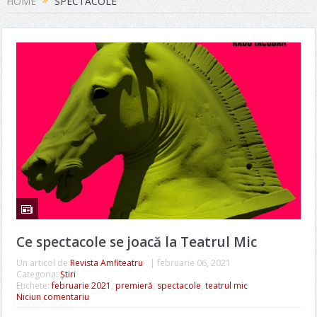
HOME
SPECTACOLE
Ce spectacole se joacă la Teatrul Mic
Un articol de
Revista Amfiteatru
|
februarie 06, 2021
Categoria:
Știri
Etichete:
februarie 2021
,
premieră
,
spectacole
,
teatrul mic
Niciun comentariu