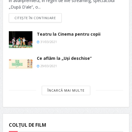
în avanpremieră, în regim de live streaming, spectacolul
„După D’ale”, o...
CITEȘTE ÎN CONTINUARE
Teatru la Cinema pentru copii
31/03/2021
Ce aflăm la „Uși deschise”
29/03/2021
ÎNCARCĂ MAI MULTE
COLȚUL DE FILM