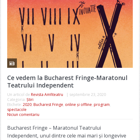
Ce vedem la Bucharest Fringe-Maratonul
Teatrului Independent
Un articol de
Revista Amfiteatru
|
septembrie 23, 2020
Categoria:
Știri
Etichete:
2020
,
Bucharest Fringe
,
online și offline
,
program
,
spectacole
Niciun comentariu
Bucharest Fringe – Maratonul Teatrului
Independent, unul dintre cele mai mari și longevive