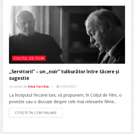
COLȚUL DE FILM
„Servitorii” – un „noir” tulburător între tăcere și
sugestie
Un articol de
Irina Cerchia
03/03/2021
La începutul fiecărei luni, vă propunem, în Colțul de Film, o
poveste sau o discuție despre cele mai relevante filme...
CITEȘTE ÎN CONTINUARE