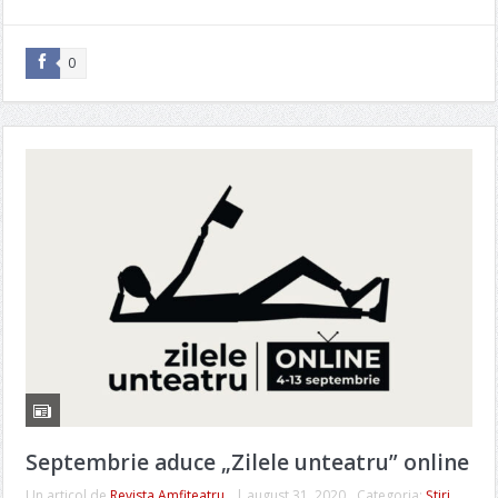
0
Septembrie aduce „Zilele unteatru” online
Un articol de
Revista Amfiteatru
|
august 31, 2020
Categoria:
Știri