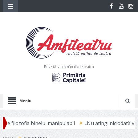
Revistă săptămânală de teatru
Meniu
inelui manipulabil
„Nu atingi niciodată victima” – pentru 