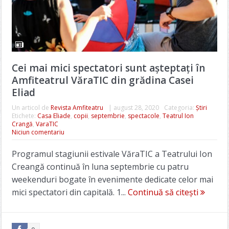
Cei mai mici spectatori sunt așteptați în
Amfiteatrul VăraTIC din grădina Casei
Eliad
Un articol de
Revista Amfiteatru
|
august 28, 2020
Categoria:
Știri
Etichete:
Casa Eliade
,
copii
,
septembrie
,
spectacole
,
Teatrul Ion
Crangă
,
VaraTIC
Niciun comentariu
Programul stagiunii estivale VăraTIC a Teatrului Ion
Creangă continuă în luna septembrie cu patru
weekenduri bogate în evenimente dedicate celor mai
mici spectatori din capitală. 1...
Continuă să citești