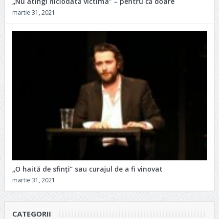
„Nu atingi niciodată victima” – pentru că doare
martie 31, 2021
„O haită de sfinți” sau curajul de a fi vinovat
martie 31, 2021
CATEGORII