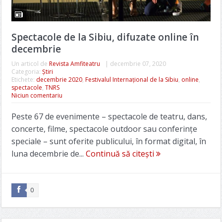
Spectacole de la Sibiu, difuzate online în
decembrie
Un articol de
Revista Amfiteatru
|
decembrie 07, 2020
Categoria:
Știri
Etichete:
decembrie 2020
,
Festivalul Internațional de la Sibiu
,
online
,
spectacole
,
TNRS
Niciun comentariu
Peste 67 de evenimente – spectacole de teatru, dans,
concerte, filme, spectacole outdoor sau conferințe
speciale – sunt oferite publicului, în format digital, în
luna decembrie de...
Continuă să citești
0