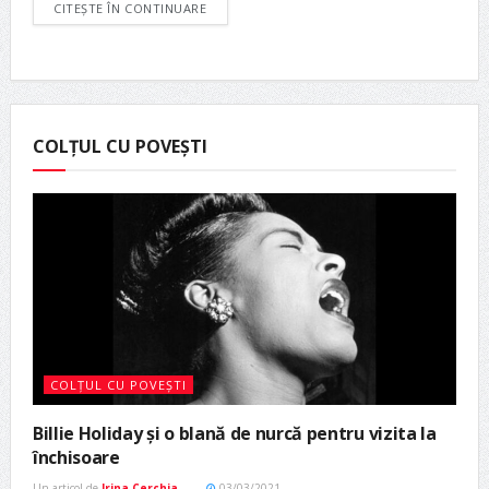
CITEȘTE ÎN CONTINUARE
COLȚUL CU POVEȘTI
COLȚUL CU POVEȘTI
Billie Holiday și o blană de nurcă pentru vizita la
închisoare
Un articol de
Irina Cerchia
03/03/2021