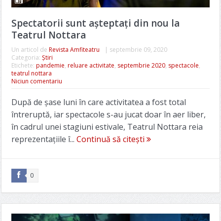
Spectatorii sunt așteptați din nou la
Teatrul Nottara
Un articol de
Revista Amfiteatru
|
septembrie 09, 2020
Categoria:
Știri
Etichete:
pandemie
,
reluare activitate
,
septembrie 2020
,
spectacole
,
teatrul nottara
Niciun comentariu
După de șase luni în care activitatea a fost total
întreruptă, iar spectacole s-au jucat doar în aer liber,
în cadrul unei stagiuni estivale, Teatrul Nottara reia
reprezentațiile î...
Continuă să citești
0