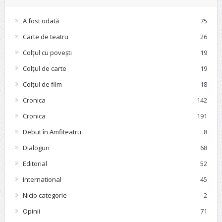
A fost odată
75
Carte de teatru
26
Colțul cu povești
19
Colțul de carte
19
Colțul de film
18
Cronica
142
Cronica
191
Debut în Amfiteatru
8
Dialoguri
68
Editorial
52
International
45
Nicio categorie
2
Opinii
71