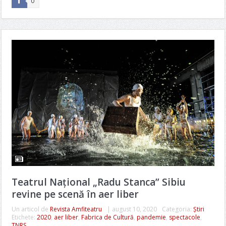
0
Teatrul Național „Radu Stanca” Sibiu
revine pe scenă în aer liber
Un articol de
Revista Amfiteatru
|
august 10, 2020
Categoria:
Știri
Etichete:
2020
,
aer liber
,
Fabrica de Cultură
,
pandemie
,
spectacole
,
TNRS