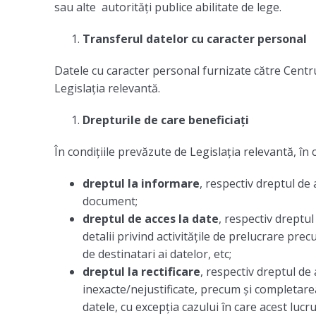
sau alte autorități publice abilitate de lege.
Transferul datelor cu caracter personal
Datele cu caracter personal furnizate către Centr
Legislația relevantă.
Drepturile de care beneficiați
În condițiile prevăzute de Legislația relevantă, în
dreptul la informare
, respectiv dreptul de 
document;
dreptul de acces la date
, respectiv dreptu
detalii privind activitățile de prelucrare pre
de destinatari ai datelor, etc;
dreptul la rectificare
, respectiv dreptul de 
inexacte/nejustificate, precum și completare
datele, cu excepția cazului în care acest lu