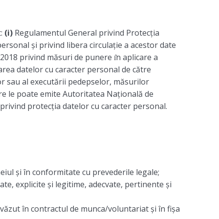
t:
(i)
Regulamentul General privind Protecția
rsonal și privind libera circulație a acestor date
018 privind măsuri de punere ı̂n aplicare a
area datelor cu caracter personal de către
lor sau al executării pedepselor, măsurilor
care le poate emite Autoritatea Națională de
rivind protecția datelor cu caracter personal.
iul şi în conformitate cu prevederile legale;
e, explicite şi legitime, adecvate, pertinente şi
văzut în contractul de munca/voluntariat şi în fișa