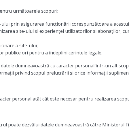
pentru următoarele scopuri:
ite-ului prin asigurarea funcționării corespunzătoare a acestui
area site-ului și experienței utilizatorilor si abonaților, cu
onare a site-ului;
or publice ori pentru a îndeplini cerintele legale.
 datele dumneavoastră cu caracter personal într-un alt scop 
ormații privind scopul prelucrării și orice informații suplim
aracter personal atât cât este necesar pentru realizarea sco
trul poate dezvălui datele dumneavoastră către Ministerul Fi