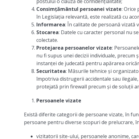
postului o clauză de confidențialitate;
Consimțământul persoanei vizate
: Orice
în Legislația relevantă, este realizată cu aco
Informarea
: În calitate de persoană vizată 
Stocarea
: Datele cu caracter personal nu s
colectate.
Protejarea persoanelor vizate
: Persoanele
nu fi supus unei decizii individuale, precum
instanţei de judecată pentru apărarea oricăro
Securitatea
: Măsurile tehnice şi organizato
împotriva distrugerii accidentale sau ilegale, 
protejată prin firewall precum şi de soluţii 
Persoanele vizate
Există diferite categorii de persoane vizate, în fu
persoane pentru diverse scopuri de prelucrare, î
vizitatorii site-ului, persoanele anonime, ca