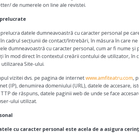
tter/ de numerele on line ale revistei.
 prelucrate
a prelucra datele dumneavoastră cu caracter personal pe care l
i în cadrul secțiunii de contact/întrebări, în măsura în care ne 
tele dumneavoastră cu caracter personal, cum ar fi nume şi 
ți în mod direct în contextul creării contului de utilizator, în 
utilizarea Site-ului.
pul vizitei dvs. pe pagina de internet
www.amfiteatru.com
, 
net (IP), denumirea domeniului (URL), datele de accesare, isto
l HTTP de răspuns, datele paginii web de unde se face accesarea,
er-ului utilizat.
rsonal
atele cu caracter personal este acela de a asigura cerinț