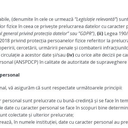
cabile, (denumite în cele ce urmează
”Legislație relevantă”
) sun
 fizice în ceea ce privește prelucrarea datelor cu caracter pe
 general privind protecția datelor” sau ”GDPR”)
,
(ii)
Legea 190/2
018 privind protecția persoanelor fizice referitor la prelucr
peririi, cercetării, urmăririi penale și combaterii infracțiuni
a circulație a acestor date și/sau
(iv)
cu orice alte decizii pe 
sonal (ANSPDCP) în calitate de autoritate de supraveghere p
 personal
nal, vă asigurăm că sunt respectate următoarele principii:
r personal sunt prelucrate cu bună-credință şi se face în teme
de date cu caracter personal se face în scopuri bine determinat
nt colectate şi ulterior prelucrate;
rează, în numele instituției, date cu caracter personal au pre