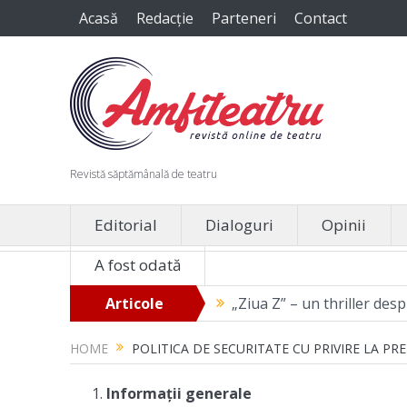
Acasă
Redacție
Parteneri
Contact
Revistă săptămânală de teatru
Editorial
Dialoguri
Opinii
A fost odată
de care avem nevoie
Articole
„Ziua Z” – un thriller despre filozofia
recente
HOME
POLITICA DE SECURITATE CU PRIVIRE LA 
Informații generale