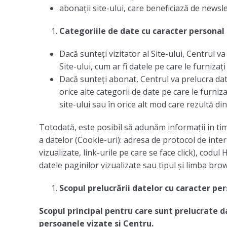
abonații site-ului, care beneficiază de newsle
C
ategoriile de date cu caracter personal
Dacă sunteți vizitator al Site-ului, Centrul v
Site-ului, cum ar fi datele pe care le furnizaț
Dacă sunteți abonat, Centrul va prelucra da
orice alte categorii de date pe care le furniza
site-ului sau în orice alt mod care rezultă din 
Totodată, este posibil să adunăm informații in tim
a datelor (Cookie-uri): adresa de protocol de inter
vizualizate, link-urile pe care se face click), codu
datele paginilor vizualizate sau tipul și limba brows
Scopul prelucrării datelor cu caracter pe
Scopul principal pentru care sunt prelucrate d
persoanele vizate si Centru.