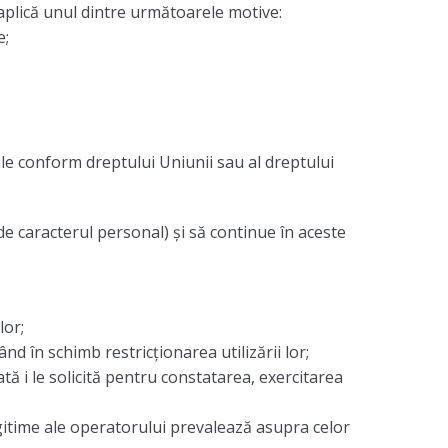
se aplică unul dintre următoarele motive:
e;
nale conform dreptului Uniunii sau al dreptului
 de caracterul personal) și să continue în aceste
lor;
nd în schimb restricționarea utilizării lor;
ă i le solicită pentru constatarea, exercitarea
egitime ale operatorului prevalează asupra celor