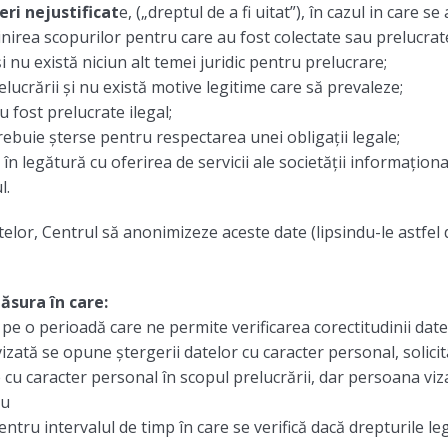
eri nejustificat
e, („dreptul de a fi uitat”), în cazul in care 
irea scopurilor pentru care au fost colectate sau prelucrat
 nu există niciun alt temei juridic pentru prelucrare;
lucrării și nu există motive legitime care să prevaleze;
u fost prelucrate ilegal;
trebuie șterse pentru respectarea unei obligații legale;
 în legătură cu oferirea de servicii ale societății informațio
l.
datelor, Centrul să anonimizeze aceste date (lipsindu-le astfel
ăsura în care:
pe o perioadă care ne permite verificarea corectitudinii date
izată se opune ștergerii datelor cu caracter personal, solicitâ
cu caracter personal în scopul prelucrării, dar persoana vizat
au
entru intervalul de timp în care se verifică dacă drepturile l