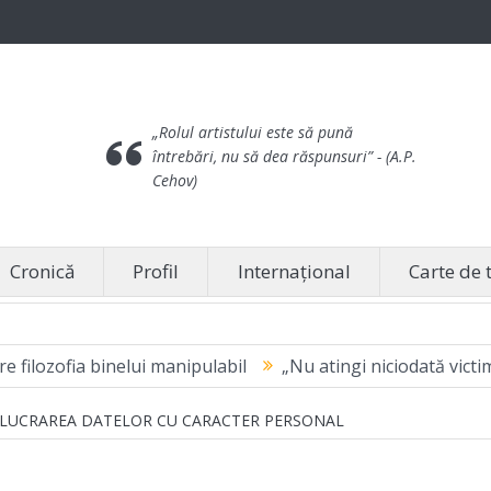
„Rolul artistului este să pună
întrebări, nu să dea răspunsuri”
- (A.P.
Cehov)
Cronică
Profil
Internațional
Carte de 
 binelui manipulabil
„Nu atingi niciodată victima” – pentr
PRELUCRAREA DATELOR CU CARACTER PERSONAL