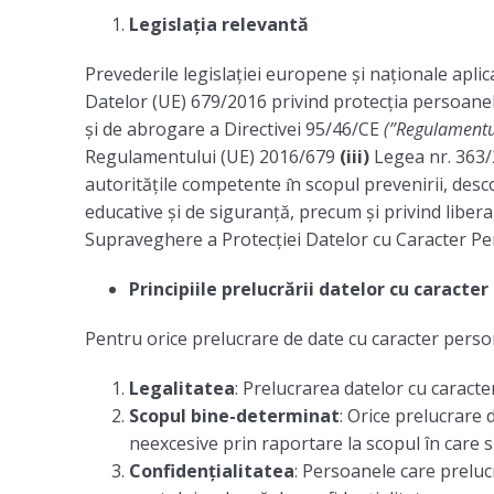
Legislația relevantă
Prevederile legislației europene și naționale apli
Datelor (UE) 679/2016 privind protecția persoanelor
și de abrogare a Directivei 95/46/CE
(”Regulamentul
Regulamentului (UE) 2016/679
(iii)
Legea nr. 363/2
autoritățile competente ı̂n scopul prevenirii, desco
educative și de siguranță, precum și privind liber
Supraveghere a Protecției Datelor cu Caracter Per
Principiile prelucrării datelor cu caracter
Pentru orice prelucrare de date cu caracter perso
Legalitatea
: Prelucrarea datelor cu caracte
Scopul bine-determinat
: Orice prelucrare 
neexcesive prin raportare la scopul în care su
Confidențialitatea
: Persoanele care preluc