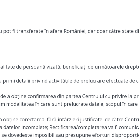
u pot fi transferate în afara României, dar doar către state
 calitate de persoană vizată, beneficiați de următoarele dreptu
a primi detalii privind activitățile de prelucrare efectuate d
l de a obține confirmarea din partea Centrului cu privire la p
cum modalitatea în care sunt prelucrate datele, scopul în care
a obține corectarea, fără întârzieri justificate, de către Cent
a datelor incomplete; Rectificarea/completarea va fi comunica
cru se dovedește imposibil sau presupune eforturi disproporți