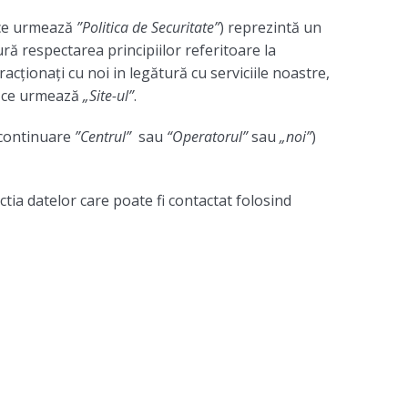
 ce urmează
”Politica de Securitate”
) reprezintă un
ră respectarea principiilor referitoare la
acționați cu noi in legătură cu serviciile noastre,
 ce urmează
„Site-ul”
.
 continuare
”Centrul”
sau
“Operatorul”
sau
„noi”
)
tia datelor care poate fi contactat folosind