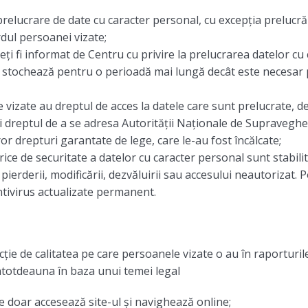
 prelucrare de date cu caracter personal, cu excepția prelucră
rdul persoanei vizate;
veți fi informat de Centru cu privire la prelucrarea datelor cu
e stochează pentru o perioadă mai lungă decât este necesar p
 vizate au dreptul de acces la datele care sunt prelucrate, de
 şi dreptul de a se adresa Autorităţii Naţionale de Supravegh
r drepturi garantate de lege, care le-au fost încălcate;
rice de securitate a datelor cu caracter personal sunt stabil
pierderii, modificării, dezvăluirii sau accesului neautorizat. 
antivirus actualizate permanent.
ncție de calitatea pe care persoanele vizate o au în raporturil
ntotdeauna în baza unui temei legal
re doar accesează site-ul și navighează online;