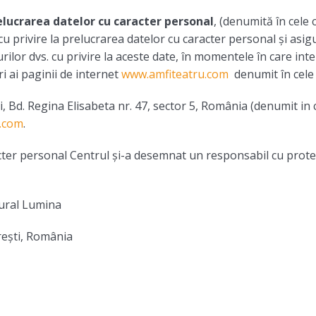
relucrarea datelor cu caracter personal
, (denumită în cele
u privire la prelucrarea datelor cu caracter personal și asigu
lor dvs. cu privire la aceste date, în momentele în care inter
ri ai paginii de internet
www.amfiteatru.com
denumit în cele
i, Bd. Regina Elisabeta nr. 47, sector 5, România (denumit in
.com
.
cter personal Centrul și-a desemnat un responsabil cu protec
tural Lumina
rești, România