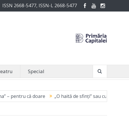
ISSN 2668-5477, ISSN-L 2668-5477
teatru
Special
u că doare
„O haită de sfinți” sau curajul de a fi vinovat