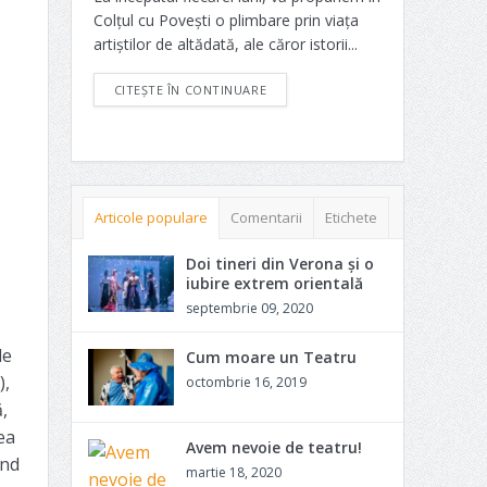
Colțul cu Povești o plimbare prin viața
artiștilor de altădată, ale căror istorii...
CITEȘTE ÎN CONTINUARE
Articole populare
Comentarii
Etichete
Doi tineri din Verona și o
iubire extrem orientală
septembrie 09, 2020
le
Cum moare un Teatru
),
octombrie 16, 2019
,
ea
Avem nevoie de teatru!
und
martie 18, 2020