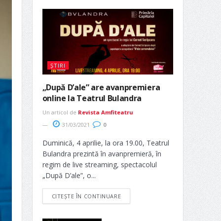
ȘTIRI
„După D’ale” are avanpremiera
online la Teatrul Bulandra
Un articol de
Revista Amfiteatru
31/03/2021
0
Duminică, 4 aprilie, la ora 19.00, Teatrul
Bulandra prezintă în avanpremieră, în
regim de live streaming, spectacolul
„După D’ale”, o...
CITEȘTE ÎN CONTINUARE