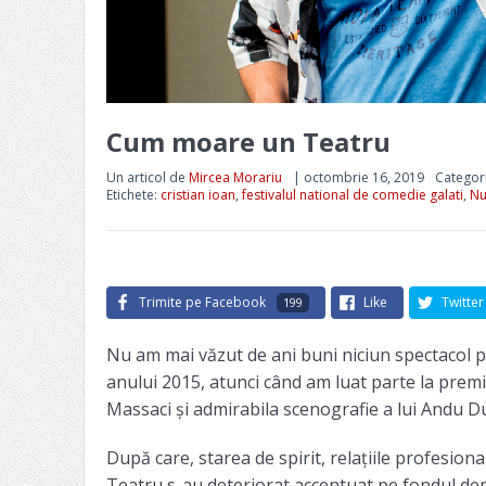
Cum moare un Teatru
Un articol de
Mircea Morariu
|
octombrie 16, 2019
Categor
Etichete:
cristian ioan
,
festivalul national de comedie galati
,
Nu
Trimite pe Facebook
Like
Twitter
199
Nu am mai văzut de ani buni niciun spectacol 
anului 2015, atunci când am luat parte la premi
Massaci și admirabila scenografie a lui Andu D
După care, starea de spirit, relațiile profesiona
Teatru s-au deteriorat accentuat pe fondul demi