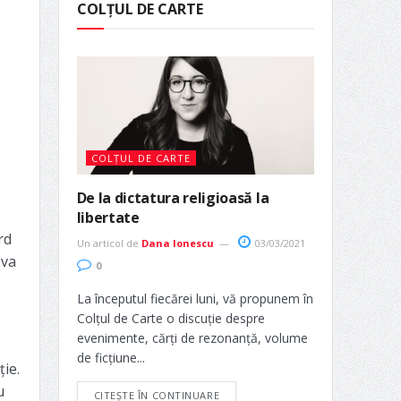
COLȚUL DE CARTE
COLȚUL DE CARTE
De la dictatura religioasă la
libertate
rd
Un articol de
Dana Ionescu
03/03/2021
eva
0
La începutul fiecărei luni, vă propunem în
Colțul de Carte o discuție despre
evenimente, cărți de rezonanță, volume
de ficțiune...
ie.
u
CITEȘTE ÎN CONTINUARE