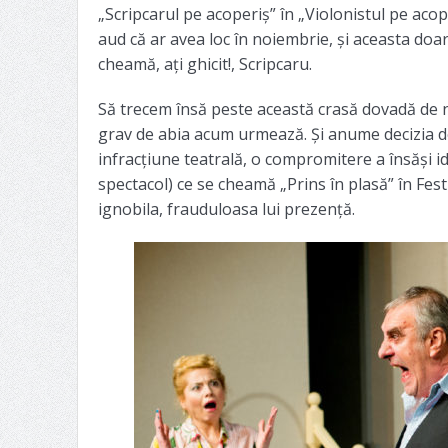
„Scripcarul pe acoperiș” în „Violonistul pe acope
aud că ar avea loc în noiembrie, și aceasta doar
cheamă, ați ghicit!, Scripcaru.
Să trecem însă peste această crasă dovadă de ne
grav de abia acum urmează. Și anume decizia de
infracțiune teatrală, o compromitere a însăși id
spectacol) ce se cheamă „Prins în plasă” în Festi
ignobila, frauduloasa lui prezență.