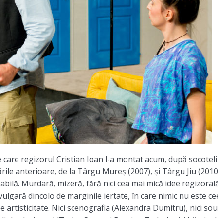
 care regizorul Cristian Ioan l-a montat acum, după socoteli
rile anterioare, de la Târgu Mureș (2007), și Târgu Jiu (2010
cabilă. Murdară, mizeră, fără nici cea mai mică idee regizorală
ulgară dincolo de marginile iertate, în care nimic nu este ce
 artisticitate. Nici scenografia (Alexandra Dumitru), nici so