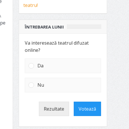
e
.
 pe
ÎNTREBAREA LUNII
Va interesează teatrul difuzat
online?
Da
Nu
Rezultate
Votează