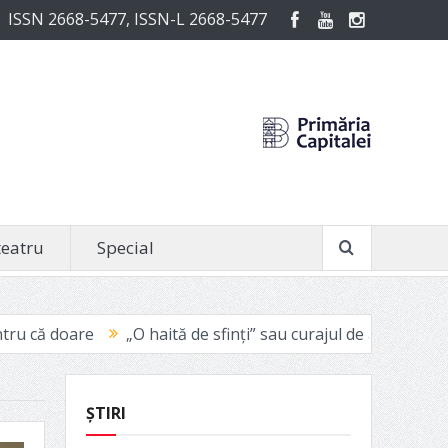
ISSN 2668-5477, ISSN-L 2668-5477
teatru
Special
ită de sfinți” sau curajul de a fi vinovat
Avignon 2021: uto
ȘTIRI