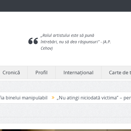
„Rolul artistului este să pună
întrebări, nu să dea răspunsuri”
- (A.P.
Cehov)
Cronică
Profil
Internațional
Carte de 
l
„Nu atingi niciodată victima” – pentru că doare
„O ha