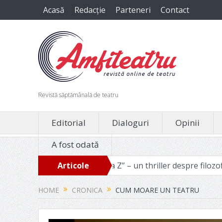
Acasă
Redacție
Parteneri
Contact
Revistă săptămânală de teatru
Editorial
Dialoguri
Opinii
A fost odată
„Ziua Z” – un thriller despre filozofia binelui manipulabi
Articole
recente
HOME
CRONICA
CUM MOARE UN TEATRU