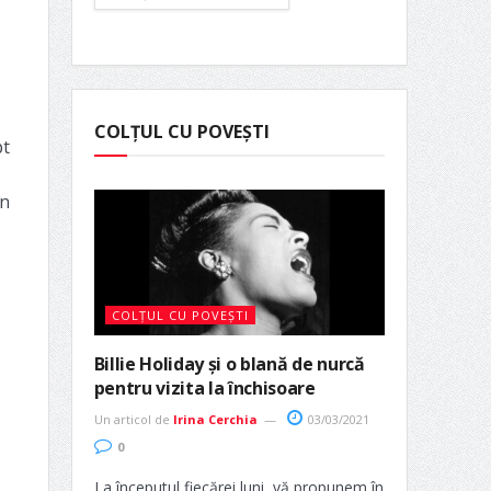
COLȚUL CU POVEȘTI
pt
in
COLȚUL CU POVEȘTI
Billie Holiday și o blană de nurcă
pentru vizita la închisoare
Un articol de
Irina Cerchia
03/03/2021
0
La începutul fiecărei luni, vă propunem în