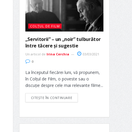
COLȚUL DE FILM
„Servitorii” – un „noir” tulburător
între tăcere și sugestie
Un articol de
Irina Cerchia
03/03/2021
0
La începutul fiecărei luni, vă propunem,
în Colțul de Film, o poveste sau o
discuție despre cele mai relevante filme...
CITEȘTE ÎN CONTINUARE