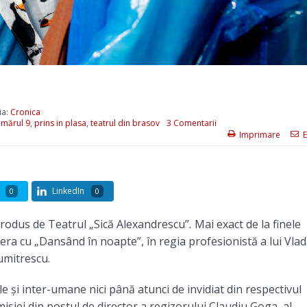
ia:
Cronica
mărul 9
,
prins in plasa
,
teatrul din brasov
3 Comentarii
Imprimare
E
LinkedIn
0
0
produs de Teatrul „Sică Alexandrescu”
.
Mai exact de la finele
era cu „Dansând în noapte”, în regia profesionistă a lui Vlad
umitrescu.
le și inter-umane nici până atunci de invidiat din respectivul
siei din postul de director a regizorului Claudiu Goga, al