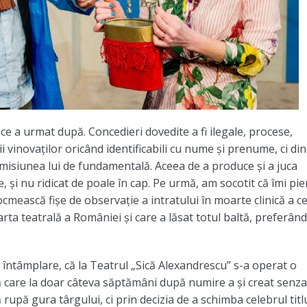
ce a urmat după. Concedieri dovedite a fi ilegale, procese,
i vinovaților oricând identificabili cu nume și prenume, ci din
 misiunea lui de fundamentală. Aceea de a produce și a juca
 și nu ridicat de poale în cap. Pe urmă, am socotit că îmi pie
cmească fișe de observație a intratului în moarte clinică a c
ta teatrală a României și care a lăsat totul baltă, preferând
 întâmplare, că la Teatrul „Sică Alexandrescu” s-a operat o
care la doar câteva săptămâni după numire a și creat senzaț
upă gura târgului, ci prin decizia de a schimba celebrul titl