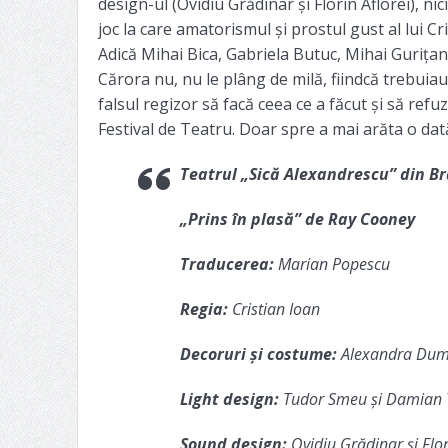
design-ul (Ovidiu Grădinar și Florin Aflorei), n
joc la care amatorismul și prostul gust al lui C
Adică Mihai Bica, Gabriela Butuc, Mihai Gurița
Cărora nu, nu le plâng de milă, fiindcă trebuiau
falsul regizor să facă ceea ce a făcut și să ref
Festival de Teatru. Doar spre a mai arăta o d
Teatrul „Sică Alexandrescu” din B
„Prins în plasă” de Ray Cooney
Traducerea:
Marian Popescu
Regia:
Cristian Ioan
Decoruri și costume:
Alexandra Dum
Light design:
Tudor Smeu și Damian 
Sound design:
Ovidiu Grădinar și Flor