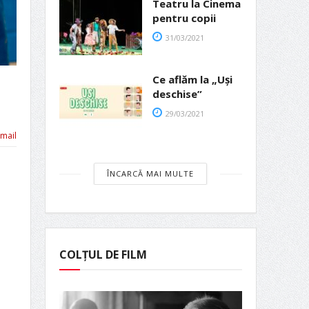
Teatru la Cinema
pentru copii
31/03/2021
Ce aflăm la „Uși
deschise”
29/03/2021
mail
ÎNCARCĂ MAI MULTE
COLȚUL DE FILM