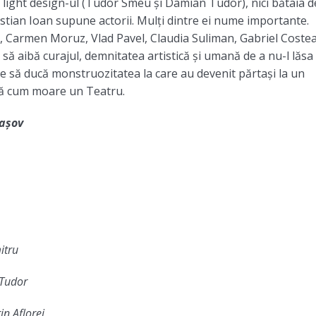
ici light design-ul (Tudor Smeu și Damian Tudor), nici bătaia d
ristian Ioan supune actorii. Mulți dintre ei nume importante.
n, Carmen Moruz, Vlad Pavel, Claudia Suliman, Gabriel Costea
 să aibă curajul, demnitatea artistică şi umană de a nu-l lăsa
uze să ducă monstruozitatea la care au devenit părtași la un
ată cum moare un Teatru.
rașov
itru
Tudor
in Aflorei