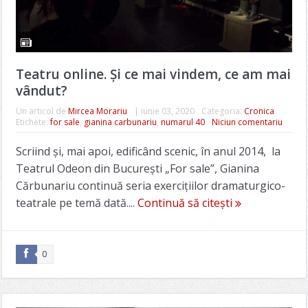
Teatru online. Și ce mai vindem, ce am mai
vândut?
Un articol de
Mircea Morariu
|
iunie 03, 2020
Categoria:
Cronica
Etichete:
for sale
,
gianina carbunariu
,
numarul 40
Niciun comentariu
Scriind și, mai apoi, edificând scenic, în anul 2014, la
Teatrul Odeon din București „For sale”, Gianina
Cărbunariu continuă seria exercițiilor dramaturgico-
teatrale pe temă dată....
Continuă să citești
0