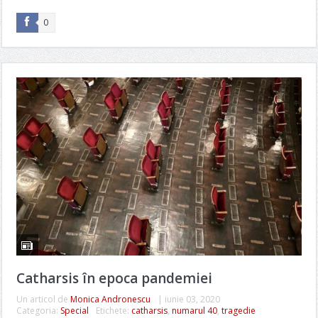
0
Catharsis în epoca pandemiei
Un articol de
Monica Andronescu
|
iunie 03, 2020
Categoria:
Special
Etichete:
catharsis
,
numarul 40
,
tragedie