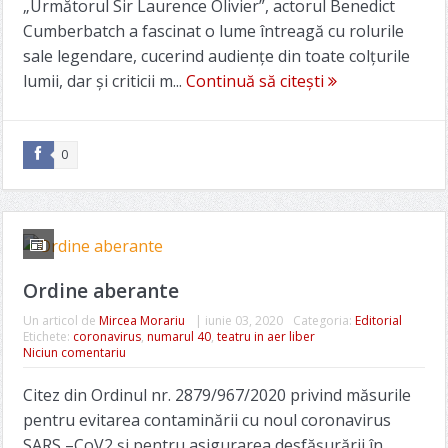
„Următorul Sir Laurence Olivier”, actorul Benedict
Cumberbatch a fascinat o lume întreagă cu rolurile
sale legendare, cucerind audiențe din toate colțurile
lumii, dar și criticii m...
Continuă să citești
0
Ordine aberante
Un articol de
Mircea Morariu
|
iunie 03, 2020
Categoria:
Editorial
Etichete:
coronavirus
,
numarul 40
,
teatru in aer liber
Niciun comentariu
Citez din Ordinul nr. 2879/967/2020 privind măsurile
pentru evitarea contaminării cu noul coronavirus
SARS –CoV2 și pentru asigurarea desfășurării în