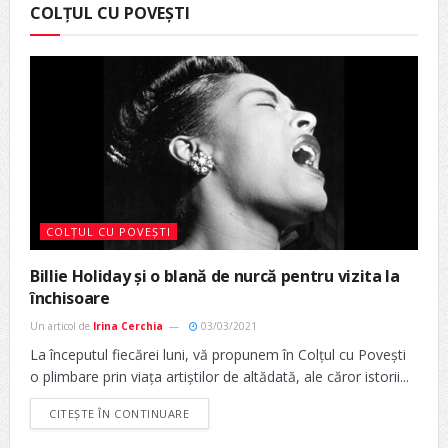
COLȚUL CU POVEȘTI
COLȚUL CU POVEȘTI
Billie Holiday și o blană de nurcă pentru vizita la
închisoare
Un articol de
Irina Cerchia
03/03/2021
La începutul fiecărei luni, vă propunem în Colțul cu Povești
o plimbare prin viața artiștilor de altădată, ale căror istorii...
CITEȘTE ÎN CONTINUARE