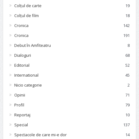
Colțul de carte
19
Colțul de film
18
Cronica
142
Cronica
191
Debut în Amfiteatru
8
Dialoguri
68
Editorial
52
International
45
Nicio categorie
2
Opinii
71
Profil
79
Reportaj
10
Special
137
Spectacole de care mi-e dor
14