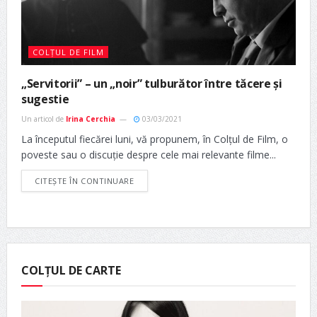
COLȚUL DE FILM
„Servitorii” – un „noir” tulburător între tăcere și
sugestie
Un articol de
Irina Cerchia
03/03/2021
La începutul fiecărei luni, vă propunem, în Colțul de Film, o
poveste sau o discuție despre cele mai relevante filme...
CITEȘTE ÎN CONTINUARE
COLȚUL DE CARTE