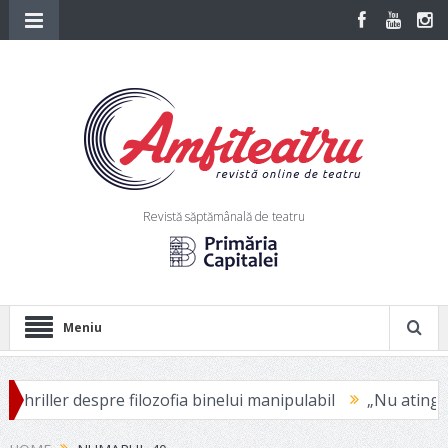
Revistă săptămânală de teatru
Meniu
e filozofia binelui manipulabil
„Nu atingi niciodată victi