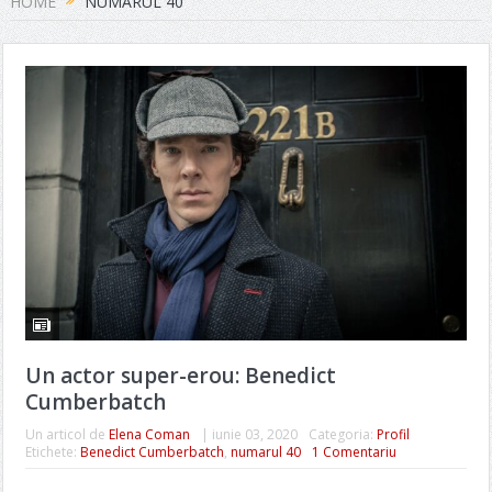
HOME
NUMARUL 40
Un actor super-erou: Benedict
Cumberbatch
Un articol de
Elena Coman
|
iunie 03, 2020
Categoria:
Profil
Etichete:
Benedict Cumberbatch
,
numarul 40
1 Comentariu