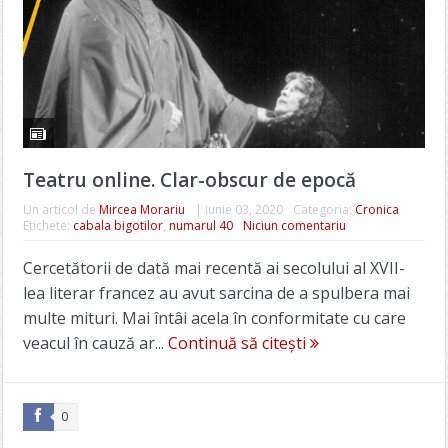
Teatru online. Clar-obscur de epocă
Un articol de
Mircea Morariu
|
iunie 03, 2020
Categoria:
Cronica
Etichete:
cabala bigotilor
,
numarul 40
Niciun comentariu
Cercetătorii de dată mai recentă ai secolului al XVII-
lea literar francez au avut sarcina de a spulbera mai
multe mituri. Mai întâi acela în conformitate cu care
veacul în cauză ar...
Continuă să citești
0