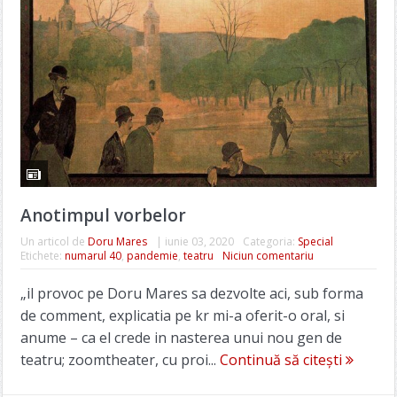
Anotimpul vorbelor
Un articol de
Doru Mares
|
iunie 03, 2020
Categoria:
Special
Etichete:
numarul 40
,
pandemie
,
teatru
Niciun comentariu
„il provoc pe Doru Mares sa dezvolte aci, sub forma
de comment, explicatia pe kr mi-a oferit-o oral, si
anume – ca el crede in nasterea unui nou gen de
teatru; zoomtheater, cu proi...
Continuă să citești