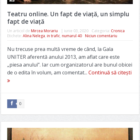
Teatru online. Un fapt de viață, un simplu
fapt de viață
Un articol de
Mircea Morariu
|
iunie 03, 2020
Categoria:
Cronica
Etichete:
Alina Nelega
,
in trafic
,
numarul 40
Niciun comentariu
Nu trecuse prea multă vreme de când, la Gala
UNITER aferentă anului 2013, am aflat care este
„piesa anului”. Iar cum organizatorul are bunul obicei
de o edita în volum, am comentat...
Continuă să citești
0