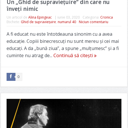
Un „Ghid de supravieţuire” din care nu
înveţi nimic
Un articol de
Alina Epingeac
|
iunie 03, 2020
Categoria:
Cronica
Etichete:
Ghid de supraviețuire
,
numarul 40
Niciun comentariu
A fi educat nu este întotdeauna sinonim cu a avea
educaţie. Copiii binecrescuţi nu sunt mereu şi cei mai
educaţi. A da „bună ziua”, a spune „mulţumesc” şi a fi
cuminte nu atrag de...
Continuă să citești
0