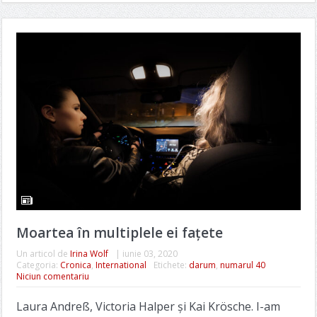
Moartea în multiplele ei faţete
Un articol de
Irina Wolf
|
iunie 03, 2020
Categoria:
Cronica
,
International
Etichete:
darum
,
numarul 40
Niciun comentariu
Laura Andreß, Victoria Halper şi Kai Krösche. I-am