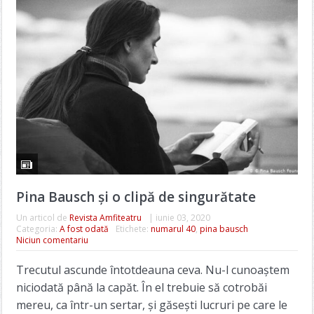
Pina Bausch și o clipă de singurătate
Un articol de
Revista Amfiteatru
|
iunie 03, 2020
Categoria:
A fost odată
Etichete:
numarul 40
,
pina bausch
Niciun comentariu
Trecutul ascunde întotdeauna ceva. Nu-l cunoaștem
niciodată până la capăt. În el trebuie să cotrobăi
mereu, ca într-un sertar, și găsești lucruri pe care le