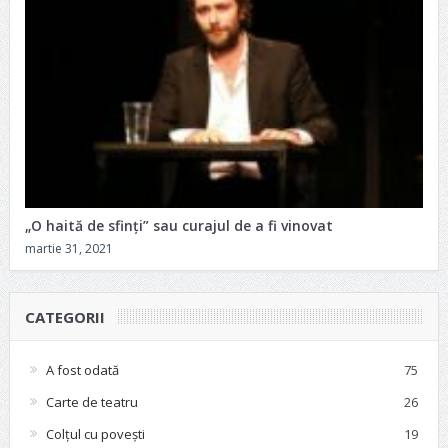
„O haită de sfinți” sau curajul de a fi vinovat
martie 31, 2021
CATEGORII
A fost odată
75
Carte de teatru
26
Colțul cu povești
19