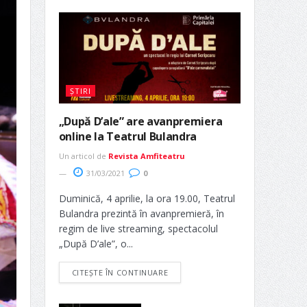
ȘTIRI
„După D’ale” are avanpremiera
online la Teatrul Bulandra
Un articol de
Revista Amfiteatru
31/03/2021
0
Duminică, 4 aprilie, la ora 19.00, Teatrul
Bulandra prezintă în avanpremieră, în
regim de live streaming, spectacolul
„După D’ale”, o...
CITEȘTE ÎN CONTINUARE