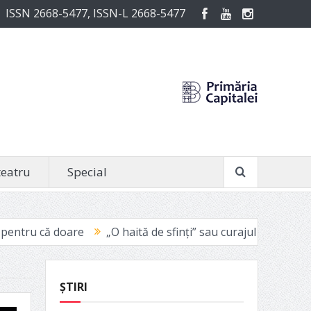
ISSN 2668-5477, ISSN-L 2668-5477
teatru
Special
„O haită de sfinți” sau curajul de a fi vinovat
Avignon 2021:
ȘTIRI