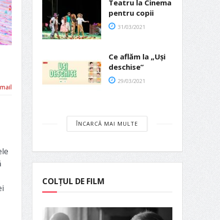
Teatru la Cinema
pentru copii
31/03/2021
Ce aflăm la „Uși
deschise”
29/03/2021
mail
ÎNCARCĂ MAI MULTE
ele
ă
COLȚUL DE FILM
ei