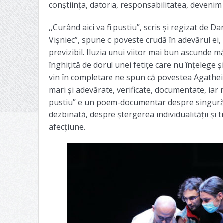
conștiința, datoria, responsabilitatea, devenim u
,,Curând aici va fi pustiu”, scris și regizat de 
Vișniec”, spune o poveste crudă în adevărul ei,
previzibil. Iluzia unui viitor mai bun ascunde mă
înghițită de dorul unei fetițe care nu înțelege 
vin în completare ne spun că povestea Agathei e
mari și adevărate, verificate, documentate, iar m
pustiu” e un poem-documentar despre singurătat
dezbinată, despre ștergerea individualității și t
afecțiune.