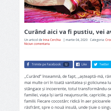
Curând aici va fi pustiu, vei 
Un articol de
Irina Cerchia
|
martie 04, 2020
Categoria:
Cro
Niciun comentariu
Trimite pe Facebook
Like
Twitter
52
,,Curând” înseamnă, de fapt, ,,așteaptă-mă, răm
mai multe ori în toată vanitatea și goliciunea lu
stângace și incoerente, totul transformându-se î
familiei, viața își iartă neajunsurile, capriciile,
familii. Fiecare cocostârc ridică în aer picioare
răsfrânt, spre o nouă insulă, unde țiuie o singu