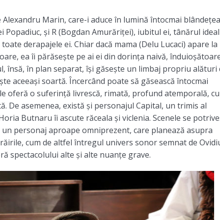
e Alexandru Marin, care-i aduce în lumină întocmai blândețea
 Popadiuc, și R (Bogdan Amurăriței), iubitul ei, tânărul ideali
 toate derapajele ei. Chiar dacă mama (Delu Lucaci) apare la
toare, ea îi părăsește pe ai ei din dorința naivă, înduioșătoar
ul, însă, în plan separat, își găsește un limbaj propriu alături
ște aceeași soartă. Încercând poate să găsească întocmai
ă le oferă o suferință livrescă, rimată, profund atemporală, cu
ă. De asemenea, există și personajul Capital, un trimis al
oria Butnaru îi ascute răceala și viclenia. Scenele se potrive
de un personaj aproape omniprezent, care planează asupra
 trăirile, cum de altfel întregul univers sonor semnat de Ovidi
ră spectacolului alte și alte nuanțe grave.