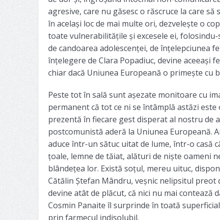
agresive, care nu găsesc o răscruce la care să 
în același loc de mai multe ori, dezvelește o co
toate vulnerabilitățile și excesele ei, folosindu
de candoarea adolescenței, de înțelepciunea fet
înțelegere de Clara Popadiuc, devine aceeași fe
chiar dacă Uniunea Europeană o primește cu braț
Peste tot în sală sunt așezate monitoare cu im
permanent că tot ce ni se întâmplă astăzi este o
prezentă în fiecare gest disperat al nostru de
postcomunistă aderă la Uniunea Europeană. An
aduce într-un sătuc uitat de lume, într-o casă c
țoale, lemne de tăiat, alături de niște oameni ne
blândețea lor. Există soțul, mereu uituc, disponi
Cătălin Ștefan Mândru, veșnic nelipsitul preot 
devine atât de plăcut, că nici nu mai contează 
Cosmin Panaite îl surprinde în toată superficial
prin farmecul indisolubil.