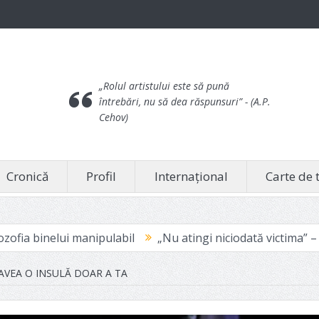
„Rolul artistului este să pună
întrebări, nu să dea răspunsuri”
- (A.P.
Cehov)
Cronică
Profil
Internațional
Carte de 
labil
„Nu atingi niciodată victima” – pentru că doare
I AVEA O INSULĂ DOAR A TA