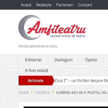
Acasă
Redacție
Parteneri
Contact
Revistă săptămânală de teatru
Editorial
Dialoguri
Opinii
A fost odată
voie
„Ziua Z” – un thriller despre filozofia binelui manipu
Articole
recente
HOME
CRONICA
CURÂND AICI VA FI PUSTIU, VE