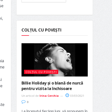
se
i,
COLȚUL CU POVEȘTI
nia
 ne
COLȚUL CU POVEȘTI
i
Billie Holiday și o blană de nurcă
de
pentru vizita la închisoare
Un articol de
Irina Cerchia
03/03/2021
0
ște
La începutul fiecărei luni, vă propunem în