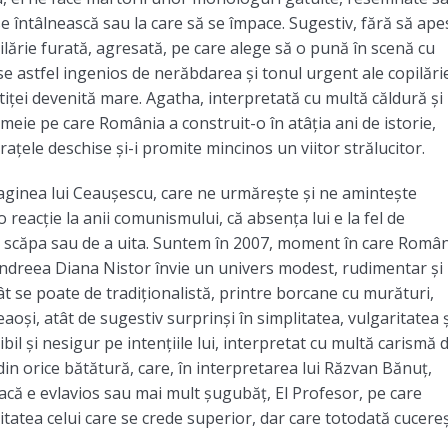
se întâlnească sau la care să se împace. Sugestiv, fără să ape
pilărie furată, agresată, pe care alege să o pună în scenă cu
-se astfel ingenios de nerăbdarea și tonul urgent ale copilărie
iței devenită mare. Agatha, interpretată cu multă căldură și
meie pe care România a construit-o în atâția ani de istorie,
ele deschise și-i promite mincinos un viitor strălucitor.
aginea lui Ceaușescu, care ne urmărește și ne amintește
 reacție la anii comunismului, că absența lui e la fel de
 a scăpa sau de a uita. Suntem în 2007, moment în care Româ
dreea Diana Nistor învie un univers modest, rudimentar și
ât se poate de tradiționalistă, printre borcane cu murături,
aoși, atât de sugestiv surprinși în simplitatea, vulgaritatea ș
bil și nesigur pe intențiile lui, interpretat cu multă carismă 
din orice bătătură, care, în interpretarea lui Răzvan Bănuț,
dacă e evlavios sau mai mult șugubăț, El Profesor, pe care
itatea celui care se crede superior, dar care totodată cucere