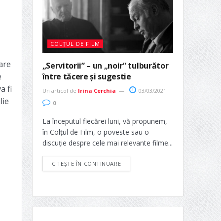
COLȚUL DE FILM
are
„Servitorii” – un „noir” tulburător
între tăcere și sugestie
e
a fi
Un articol de
Irina Cerchia
03/03/2021
lie
0
La începutul fiecărei luni, vă propunem,
în Colțul de Film, o poveste sau o
discuție despre cele mai relevante filme...
CITEȘTE ÎN CONTINUARE