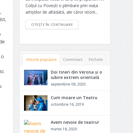
Colțul cu Povești o plimbare prin viața
,
artiștilor de altădată, ale căror istorii...
st,
CITEȘTE ÎN CONTINUARE
e
 de
 o
Articole populare
Comentarii
Etichete
sc
Doi tineri din Verona și o
iubire extrem orientală
septembrie 09, 2020
u
Cum moare un Teatru
octombrie 16, 2019
Avem nevoie de teatru!
martie 18, 2020