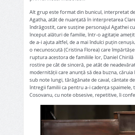
Alt grup este format din bunicul, interpretat d
Agatha, atât de nuanțată în interpretarea Clarei
îndrăgostit, care susține personajul Agathei cu
început alături de familie, într-o agitație ameți
de a-i ajuta altfel, de a mai îndulci puțin cenuși
o necunoscută (Cristina Florea) care împărtășe
ruptura acestora de familiile lor, Daniel Chiril
rostire pe cât de sinceră, pe atât de neadevărat
modernității care anunță să dea buzna, căruia H
sub note lungi, tărăgănate de caval, cântate 
întregii familii ca pentru a-i cadența spaimele,
Cosovanu, cu note obsesive, repetitive, îi confe