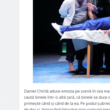
Daniel Chirilă aduce emoția pe scenă în cea mai
caută binele într-o altă țară, că binele se duce
primește când și când de la ea. Pe podul șubred
de dor și, îngroșând întocmai non-comunicarea