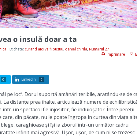
avea o insulă doar a ta
nica
Etichete:
curand aici va fi pustiu
,
daniel chirila
,
Numărul 27
Imprimare
E
LinkedIn
0
0
âi pe loc”. Dorul suportă amânări teribile, arătându-se de c
i. La distanțe prea înalte, articulează numere de echilibristic
ntr-un spectacol fie înjositor, fie înduioșător. Între pereții
 pe care, din păcate, nu le poate îngropa în curtea din viața alt
le blege, caraghioase și își ia zborul într-un următor cadru
rătate infinit mai agresivă. Ușor, ușor, de cum ni se trezesc