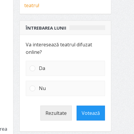
ÎNTREBAREA LUNII
Va interesează teatrul difuzat
online?
Da
Nu
Rezultate
Votează
irea