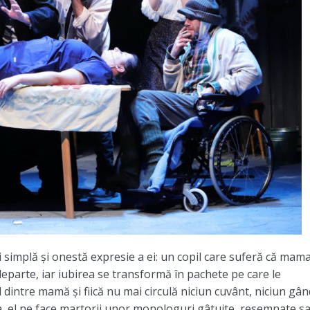
 simplă și onestă expresie a ei: un copil care suferă că mama
 departe, iar iubirea se transformă în pachete pe care le
 dintre mamă și fiică nu mai circulă niciun cuvânt, niciun gân
, el ne face martorii unor monologuri gâtuite, resemnate s