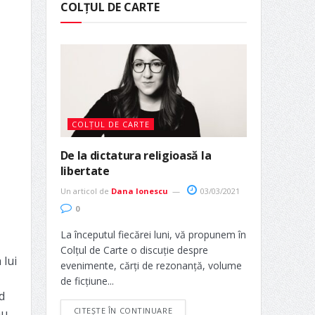
COLȚUL DE CARTE
COLȚUL DE CARTE
De la dictatura religioasă la
libertate
Un articol de
Dana Ionescu
03/03/2021
0
La începutul fiecărei luni, vă propunem în
Colțul de Carte o discuție despre
 lui
evenimente, cărți de rezonanță, volume
de ficțiune...
d
CITEȘTE ÎN CONTINUARE
au