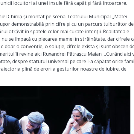
nicii locuitori ai unei insule fără capăt și fără întoarcere.
Daniel Chirilă și montat pe scena Teatrului Municipal ,,Matei
 ușor demonstrabilă prin cifre și cu un parcurs tulburător de
rul otrăvit în spatele celor mai curate intenții. Realitatea e
și nu se împacă cu plecarea mamei în străinătate, dar cifrele c
 doar o convenție, o soluție, cifrele există și sunt obscen d
eritul îi revine aici Ruxandrei Pătrașcu Maian. ,,Curând aici v
e, despre statutul universal pe care l-a căpătat orice fami
raiectoria plină de erori a gesturilor noastre de iubire, de