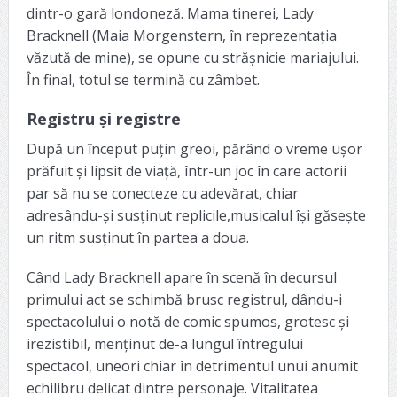
dintr-o gară londoneză. Mama tinerei, Lady
Bracknell (Maia Morgenstern, în reprezentația
văzută de mine), se opune cu strășnicie mariajului.
În final, totul se termină cu zâmbet.
Registru și registre
După un început puțin greoi, părând o vreme ușor
prăfuit și lipsit de viață, într-un joc în care actorii
par să nu se conecteze cu adevărat, chiar
adresându-și susținut replicile,musicalul își găsește
un ritm susținut în partea a doua.
Când Lady Bracknell apare în scenă în decursul
primului act se schimbă brusc registrul, dându-i
spectacolului o notă de comic spumos, grotesc și
irezistibil, menținut de-a lungul întregului
spectacol, uneori chiar în detrimentul unui anumit
echilibru delicat dintre personaje. Vitalitatea