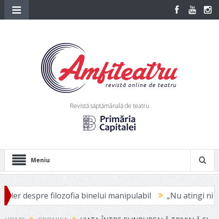
Revistă săptămânală de teatru
Meniu
re filozofia binelui manipulabil
„Nu atingi niciodată victi