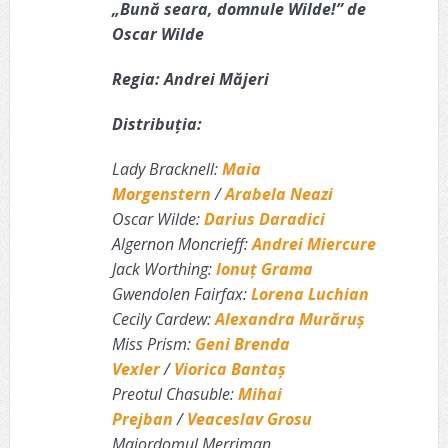
„Bună seara, domnule Wilde!” de
Oscar Wilde
Regia: Andrei Măjeri
Distribuția:
Lady Bracknell:
Maia
Morgenstern
/
Arabela Neazi
Oscar Wilde:
Darius Daradici
Algernon Moncrieff:
Andrei Miercure
Jack Worthing:
Ionuț Grama
Gwendolen Fairfax:
Lorena Luchian
Cecily Cardew:
Alexandra Murăruş
Miss Prism:
Geni Brenda
Vexler
/
Viorica Bantaș
Preotul Chasuble:
Mihai
Prejban
/
Veaceslav Grosu
Majordomul Merriman,