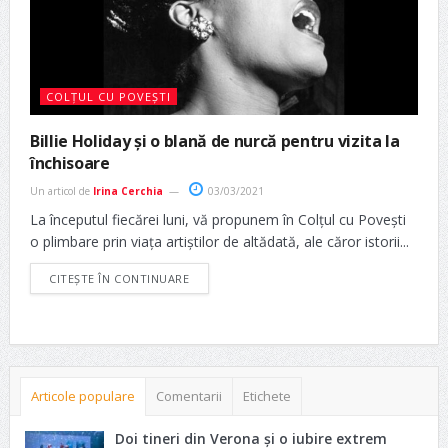
COLȚUL CU POVEȘTI
Billie Holiday și o blană de nurcă pentru vizita la
închisoare
Un articol de
Irina Cerchia
03/03/2021
La începutul fiecărei luni, vă propunem în Colțul cu Povești
o plimbare prin viața artiștilor de altădată, ale căror istorii...
CITEȘTE ÎN CONTINUARE
Articole populare
Comentarii
Etichete
Doi tineri din Verona și o iubire extrem