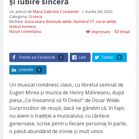
și iubire sinceră
Un articol de
Maria Gabriela Constantin
|
martie 04, 2020
Categoria:
Cronica
Etichete:
buna seara domnule wilde
,
Numărul 27
,
oscar wilde
,
teatrul evreiesc
Niciun comentariu
Imprimare
Email
Trimite pe Facebook
Like
Twitter
5
0
LinkedIn
0
Un musical românesc clasic, cu libretul semnat de
Eugen Mirea și muzica de Henry Mălineanu, după
piesa „Ce înseamnă să fii Onest” de Oscar Wilde.
Surprinzător de reușit, dacă ne gândim că, în fapt,
nu avem o tradiție a musicalului, cu cântece
generoase, scrise pentru fiecare personaj în parte,
o piesă abundând de ironie și mult umor.