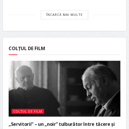
ÎNCARCĂ MAI MULTE
COLȚUL DE FILM
COLȚUL DE FILM
„Servitorii” – un „noir” tulburător între tăcere și