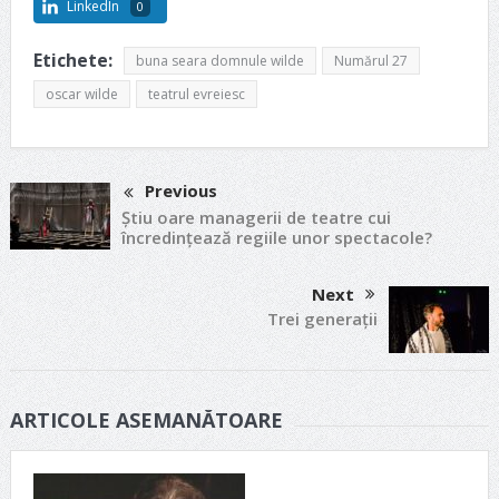
LinkedIn
0
Etichete:
buna seara domnule wilde
Numărul 27
oscar wilde
teatrul evreiesc
Previous
Știu oare managerii de teatre cui
încredințează regiile unor spectacole?
Next
Trei generaţii
ARTICOLE ASEMANĂTOARE