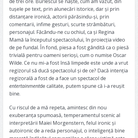
de trei ore. Burlescul se naște, cum am văzut, din
tușele pe text, prin alunecări istorice, dar și prin
distanțare ironică, actorii părăsindu-și, prin
comentarii, infime gesturi, scurte strâmbături,
personajul. Făcându-ne cu ochiul, ca și Regina
Mamă la începutul spectacolului, în proiecția video
de pe fundal. În fond, piesa a fost gândită ca o piesă
trivială pentru oameni serioși, cum o numise Oscar
Wilde. Ce nu mi-a fost însă limpede este unde a vrut
regizorul să ducă spectacolul și de ce? Dacă intenția
regizorală a fost de a face un spectacol de
entertainment
de calitate, putem spune că i-a reușit
bine.
Cu riscul de a mă repeta, amintesc din nou
exuberanța spumoasă, temperamentul scenic al
interpretării Maiei Morgenstern, felul ironic și
autoironic de a reda personajul, o inteligență bine