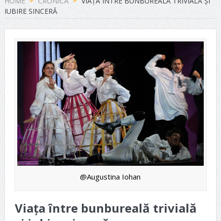
HOME
CRONICA
VIAȚA ÎNTRE BUNBUREALĂ TRIVIALĂ ȘI
IUBIRE SINCERĂ
@Augustina Iohan
Viața între bunbureală trivială