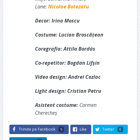
Lane:
Nicolae Botezatu
Decor: Irina Moscu
Costume: Lucian Broscățean
Coregrafia: Attila Bordás
Co-repetitor: Bogdan Lifșin
Video design: Andrei Cozlac
Light design: Cristian Petru
Asistent costume:
Carmen
Cherecheș
Trimite pe Facebook
Like
Twitter
5
0