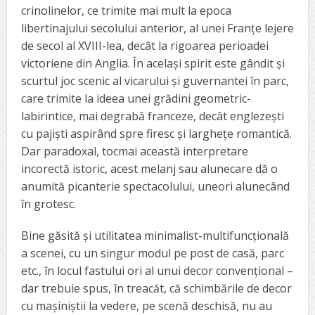
crinolinelor, ce trimite mai mult la epoca
libertinajului secolului anterior, al unei Franțe lejere
de secol al XVIII-lea, decât la rigoarea perioadei
victoriene din Anglia. În același spirit este gândit și
scurtul joc scenic al vicarului și guvernantei în parc,
care trimite la ideea unei grădini geometric-
labirintice, mai degrabă franceze, decât englezești
cu pajiști aspirând spre firesc și larghețe romantică.
Dar paradoxal, tocmai această interpretare
incorectă istoric, acest melanj sau alunecare dă o
anumită picanterie spectacolului, uneori alunecând
în grotesc.
Bine găsită și utilitatea minimalist-multifuncțională
a scenei, cu un singur modul pe post de casă, parc
etc., în locul fastului ori al unui decor convențional –
dar trebuie spus, în treacăt, că schimbările de decor
cu mașiniștii la vedere, pe scenă deschisă, nu au