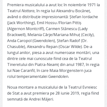
Premiera musicalului a avut loc în noiembrie 1971 la
Teatrul
Nottara
, în regia lui Alexandru Bocăneț,
având o distribuție impresionantă: Ștefan Iordache
(Jack Worthing), Emil Hossu /Florian Pittiș
(Algernon Montcriff), Carmen Stănescu (Lady
Brackwell), Melania Cârje/Mariana Mihuț (Cecily),
Anda Caropol (Gwendolen), Ștefan Radof (Dr.
Chasuble), Alexandru Repan (Oscar Wilde). De-a
lungul anilor, piesa a avut numeroase montări, una
dintre cele mai cunoscute fiind cea de la Teatrul
Tineretului din Piatra-Neamţ din anul 1987, în regia
lui Nae Caranfil, în care Maia Morgenstern juca
rolul temperamentalei Gwendolen.
Noua montare a musicalului de la Teatrul Evreiesc
de Stat a avut premiera pe 28 iunie 2019, regia fiind
semnată de Andrei Măjeri.