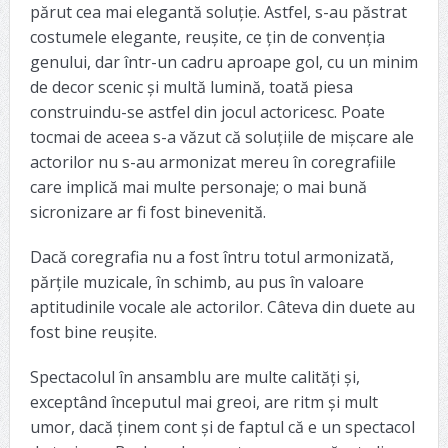
părut cea mai elegantă soluție. Astfel, s-au păstrat
costumele elegante, reușite, ce țin de convenția
genului, dar într-un cadru aproape gol, cu un minim
de decor scenic și multă lumină, toată piesa
construindu-se astfel din jocul actoricesc. Poate
tocmai de aceea s-a văzut că soluțiile de mișcare ale
actorilor nu s-au armonizat mereu în coregrafiile
care implică mai multe personaje; o mai bună
sicronizare ar fi fost binevenită.
Dacă coregrafia nu a fost întru totul armonizată,
părțile muzicale, în schimb, au pus în valoare
aptitudinile vocale ale actorilor. Câteva din duete au
fost bine reușite.
Spectacolul în ansamblu are multe calități și,
exceptând începutul mai greoi, are ritm și mult
umor, dacă ținem cont și de faptul că e un spectacol