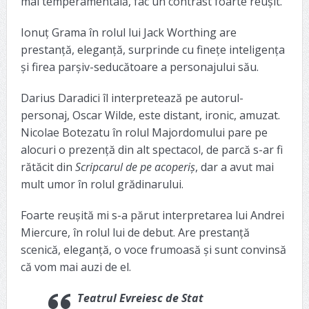
mai temperamentală, fac un contrast foarte reușit.
Ionuț Grama în rolul lui Jack Worthing are
prestanță, eleganță, surprinde cu finețe inteligența
și firea parșiv-seducătoare a personajului său.
Darius Daradici îl interpretează pe autorul-
personaj, Oscar Wilde, este distant, ironic, amuzat.
Nicolae Botezatu în rolul Majordomului pare pe
alocuri o prezență din alt spectacol, de parcă s-ar fi
rătăcit din
Scripcarul de pe acoperiș
, dar a avut mai
mult umor în rolul grădinarului.
Foarte reușită mi s-a părut interpretarea lui Andrei
Miercure, în rolul lui de debut. Are prestanță
scenică, eleganță, o voce frumoasă și sunt convinsă
că vom mai auzi de el.
Teatrul Evreiesc de Stat