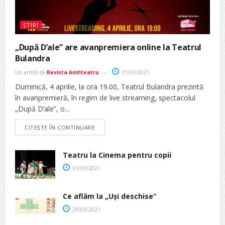
ȘTIRI
„După D’ale” are avanpremiera online la Teatrul
Bulandra
Un articol de
Revista Amfiteatru
31/03/2021
Duminică, 4 aprilie, la ora 19.00, Teatrul Bulandra prezintă
în avanpremieră, în regim de live streaming, spectacolul
„După D’ale”, o...
CITEȘTE ÎN CONTINUARE
Teatru la Cinema pentru copii
31/03/2021
Ce aflăm la „Uși deschise”
29/03/2021