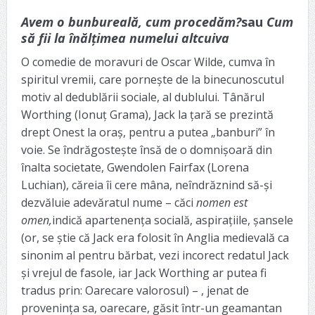
Avem o bunbureală, cum procedăm?
sau
Cum
să fii la înălțimea numelui altcuiva
O comedie de moravuri de Oscar Wilde, cumva în
spiritul vremii, care pornește de la binecunoscutul
motiv al dedublării sociale, al dublului. Tânărul
Worthing (Ionuț Grama), Jack la țară se prezintă
drept Onest la oraș, pentru a putea „banburi” în
voie. Se îndrăgostește însă de o domnișoară din
înalta societate, Gwendolen Fairfax (Lorena
Luchian), căreia îi cere mâna, neîndrăznind să-și
dezvăluie adevăratul nume – căci
nomen est
omen,
indică apartenența socială, aspirațiile, șansele
(or, se știe că Jack era folosit în Anglia medievală ca
sinonim al pentru bărbat, vezi incorect redatul Jack
și vrejul de fasole, iar Jack Worthing ar putea fi
tradus prin: Oarecare valorosul) – , jenat de
provenința sa, oarecare, găsit într-un geamantan