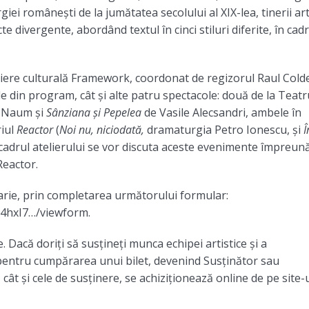
ei românești de la jumătatea secolului al XIX-lea, tinerii art
divergente, abordând textul în cinci stiluri diferite, în cadr
ediere culturală Framework, coordonat de regizorul Raul Cold
e din program, cât și alte patru spectacole: două de la Teatr
 Naum și
Sânziana și Pepelea
de Vasile Alecsandri, ambele în
riul
Reactor
(
Noi nu, niciodată,
dramaturgia Petro Ionescu, și
Î
cadrul atelierului se vor discuta aceste evenimente împreun
Reactor.
uarie, prin completarea următorului formular:
4hxI7…/viewform.
 Dacă doriți să susțineți munca echipei artistice și a
a pentru cumpărarea unui bilet, devenind Susținător sau
cât și cele de susținere, se achiziționează online de pe site-