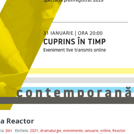
a Reactor
ia:
Știri
Etichete:
2021
,
dramaturgie
,
evenimente
,
ianuarie
,
online
,
Reactor