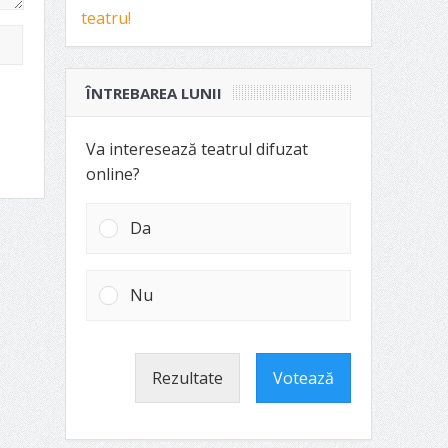
ÎNTREBAREA LUNII
Va interesează teatrul difuzat
online?
Da
Nu
Rezultate
Votează