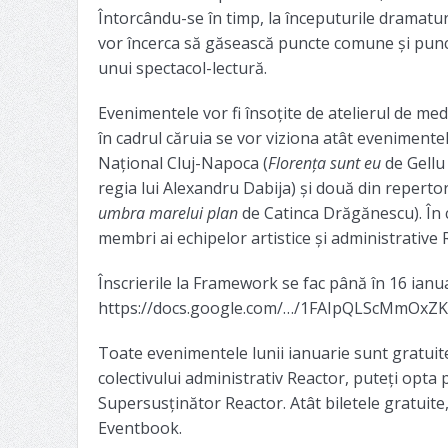
Întorcându-se în timp, la începuturile dramaturgi
vor încerca să găsească puncte comune și puncte 
unui spectacol-lectură.
Evenimentele vor fi însoțite de atelierul de m
în cadrul căruia se vor viziona atât evenimentel
Național Cluj-Napoca (
Florența sunt eu
de Gellu
regia lui Alexandru Dabija) și două din reperto
umbra marelui plan
de Catinca Drăgănescu). În 
membri ai echipelor artistice și administrative 
Înscrierile la Framework se fac până în 16 ian
https://docs.google.com/…/1FAIpQLScMmOxZK
Toate evenimentele lunii ianuarie sunt gratuite.
colectivului administrativ Reactor, puteți opt
Supersusținător Reactor. Atât biletele gratuite, 
Eventbook.