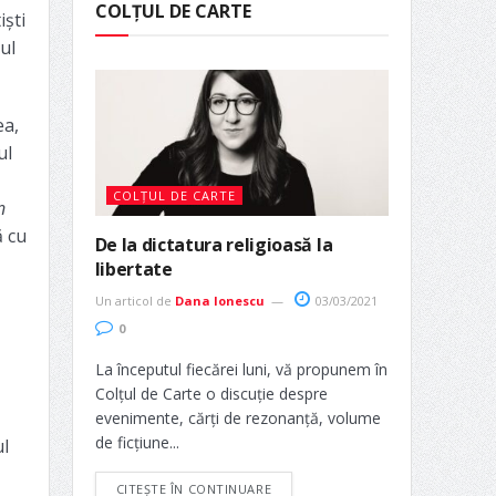
COLȚUL DE CARTE
iști
ul
ea,
ul
COLȚUL DE CARTE
n
ă cu
De la dictatura religioasă la
libertate
Un articol de
Dana Ionescu
03/03/2021
0
La începutul fiecărei luni, vă propunem în
Colțul de Carte o discuție despre
evenimente, cărți de rezonanță, volume
de ficțiune...
ul
CITEȘTE ÎN CONTINUARE