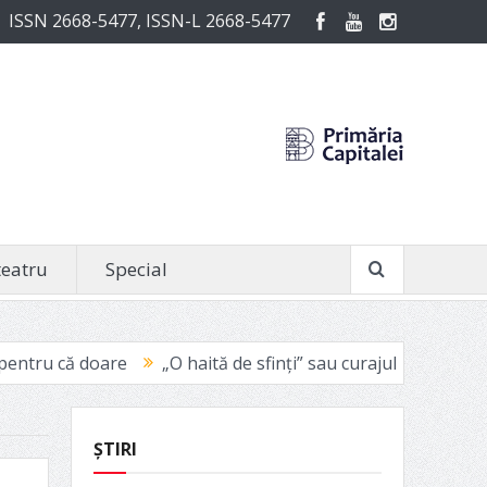
ISSN 2668-5477, ISSN-L 2668-5477
teatru
Special
O haită de sfinți” sau curajul de a fi vinovat
Avignon 2021: 
ȘTIRI