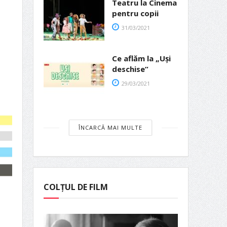
Teatru la Cinema
pentru copii
31/03/2021
Ce aflăm la „Uși
deschise”
29/03/2021
ÎNCARCĂ MAI MULTE
COLȚUL DE FILM