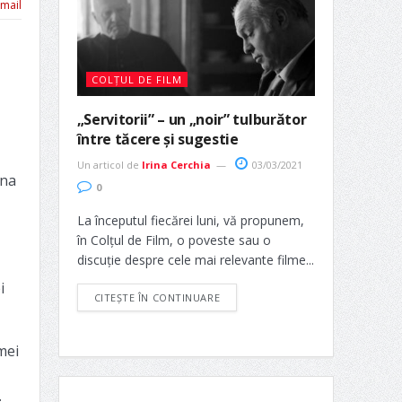
mail
COLȚUL DE FILM
„Servitorii” – un „noir” tulburător
între tăcere și sugestie
Un articol de
Irina Cerchia
03/03/2021
una
0
La începutul fiecărei luni, vă propunem,
în Colțul de Film, o poveste sau o
discuție despre cele mai relevante filme...
i
CITEȘTE ÎN CONTINUARE
mei
.