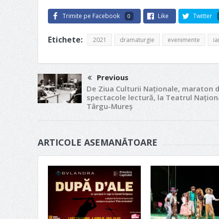
Trimite pe Facebook
Like
Twitter
0
Etichete:
2021
dramaturgie
evenimente
ia
Previous
De Ziua Culturii Naționale, maraton 
spectacole lectură, la Teatrul Națion
Târgu-Mureș
ARTICOLE ASEMANĂTOARE