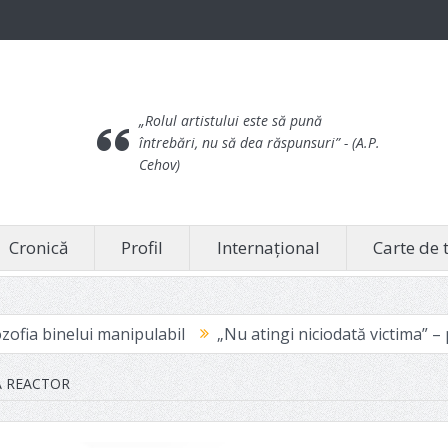
„Rolul artistului este să pună
întrebări, nu să dea răspunsuri”
- (A.P.
Cehov)
Cronică
Profil
Internațional
Carte de 
abil
„Nu atingi niciodată victima” – pentru că doare
„
 REACTOR