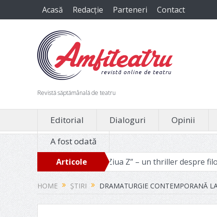
Acasă
Redacție
Parteneri
Contact
Revistă săptămânală de teatru
Editorial
Dialoguri
Opinii
A fost odată
oie
„Ziua Z” – un thriller despre filozofia binelui manipul
Articole
recente
HOME
ȘTIRI
DRAMATURGIE CONTEMPORANĂ LA