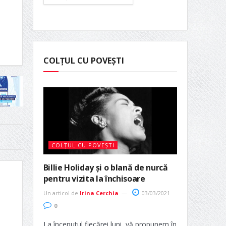
COLȚUL CU POVEȘTI
COLȚUL CU POVEȘTI
Billie Holiday și o blană de nurcă
pentru vizita la închisoare
Un articol de
Irina Cerchia
03/03/2021
0
La începutul fiecărei luni, vă propunem în