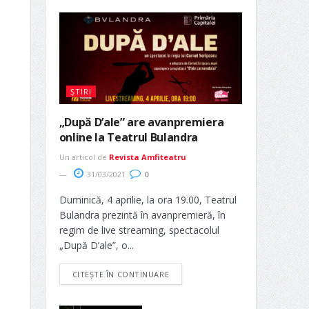
ȘTIRI
„După D’ale” are avanpremiera
online la Teatrul Bulandra
Un articol de
Revista Amfiteatru
31/03/2021
0
Duminică, 4 aprilie, la ora 19.00, Teatrul
Bulandra prezintă în avanpremieră, în
regim de live streaming, spectacolul
„După D’ale”, o...
CITEȘTE ÎN CONTINUARE