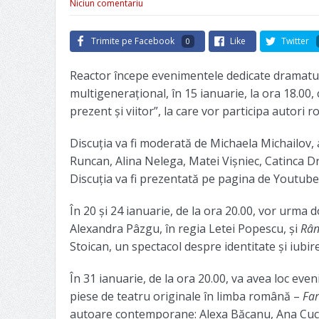
Niciun comentariu
Trimite pe Facebook
Like
Twitter
0
Reactor începe evenimentele dedicate dramatu
multigenerațional, în 15 ianuarie, la ora 18.00, 
prezent și viitor”, la care vor participa autori r
Discuția va fi moderată de Michaela Michailov, a
Runcan, Alina Nelega, Matei Vișniec, Catinca 
Discuția va fi prezentată pe pagina de Youtube
În 20 și 24 ianuarie, de la ora 20.00, vor urma 
Alexandra Pâzgu, în regia Letei Popescu, și
Rân
Stoican, un spectacol despre identitate și iubire
În 31 ianuarie, de la ora 20.00, va avea loc eve
piese de teatru originale în limba română –
Far
autoare contemporane: Alexa Băcanu, Ana Cuc