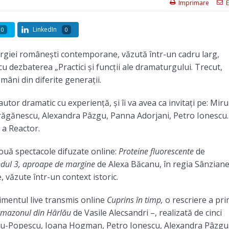
Imprimare
E
LinkedIn
0
0
rgiei românești contemporane, văzută într-un cadru larg,
cu dezbaterea „Practici și funcții ale dramaturgului. Trecut,
omâni din diferite generații.
utor dramatic cu experiență, și îi va avea ca invitați pe: Mir
Drăgănescu, Alexandra Pâzgu, Panna Adorjani, Petro Ionescu.
 a Reactor.
două spectacole difuzate online:
Proteine fluorescente
de
dul 3, aproape de margine
de Alexa Băcanu, în regia Sânziane
, văzute într-un context istoric.
nimentul live transmis online
Cuprins în timp,
o rescriere a pri
mazonul din Hârlău
de Vasile Alecsandri –, realizată de cinci
u-Popescu, Ioana Hogman, Petro Ionescu, Alexandra Pâzgu