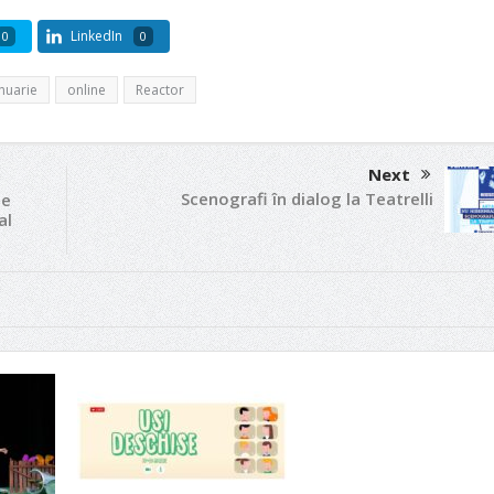
LinkedIn
0
0
nuarie
online
Reactor
Next
Scenografi în dialog la Teatrelli
de
al