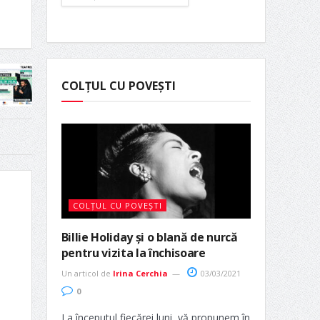
COLȚUL CU POVEȘTI
COLȚUL CU POVEȘTI
Billie Holiday și o blană de nurcă
pentru vizita la închisoare
Un articol de
Irina Cerchia
03/03/2021
0
La începutul fiecărei luni, vă propunem în