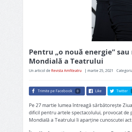
Pentru „o nouă energie” sau 
Mondială a Teatrului
Un articol de
Revista Amfiteatru
|
martie 25, 2021
Categori
Trimite pe Facebook
Like
Twitter
0
Pe 27 martie lumea întreagă sărbătorește Ziua
dificil pentru artele spectacolului, provocat 
Mondială a Teatrului îi aparține cunoscutei act