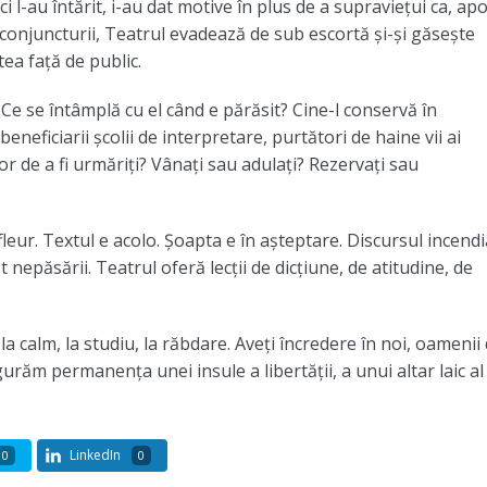
 l-au întărit, i-au dat motive în plus de a supraviețui ca, apo
 conjuncturii, Teatrul evadează de sub escortă și-și găsește
tea față de public.
Ce se întâmplă cu el când e părăsit? Cine-l conservă în
ficiarii școlii de interpretare, purtători de haine vii ai
r de a fi urmăriți? Vânați sau adulați? Rezervați sau
leur. Textul e acolo. Șoapta e în așteptare. Discursul incendi
nepăsării. Teatrul oferă lecții de dicțiune, de atitudine, de
 la calm, la studiu, la răbdare. Aveți încredere în noi, oamenii
gurăm permanența unei insule a libertății, a unui altar laic al
LinkedIn
0
0