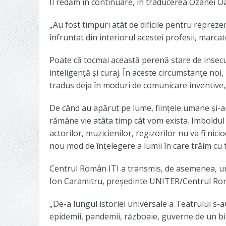
Îl redăm în continuare, în traducerea Ozanei O
„Au fost timpuri atât de dificile pentru reprezenta
înfruntat din interiorul acestei profesii, marc
Poate că tocmai această perenă stare de insecur
inteligență și curaj. În aceste circumstanțe noi
tradus deja în moduri de comunicare inventive
De când au apărut pe lume, ființele umane și-a
rămâne vie atâta timp cât vom exista. Imboldul cr
actorilor, muzicienilor, regizorilor nu va fi nic
nou mod de înțelegere a lumii în care trăim cu to
Centrul Român ITI a transmis, de asemenea, un
Ion Caramitru, președinte UNITER/Centrul Român
„De-a lungul istoriei universale a Teatrului s-
epidemii, pandemii, războaie, guverne de un bi