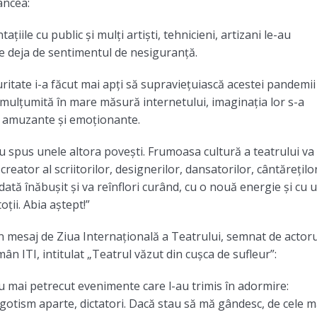
ancea:
țiile cu public și mulți artiști, tehnicieni, artizani le-au
ate deja de sentimentul de nesiguranță.
itate i-a făcut mai apți să supraviețuiască acestei pandemii
, mulțumită în mare măsură internetului, imaginația lor s-a
, amuzante și emoționante.
u spus unele altora povești. Frumoasa cultură a teatrului va
eator al scriitorilor, designerilor, dansatorilor, cântăreților
iodată înăbușit și va reînflori curând, cu o nouă energie și cu 
ții. Abia aștept!”
 mesaj de Ziua Internațională a Teatrului, semnat de actoru
 ITI, intitulat „Teatrul văzut din cușca de sufleur”:
au mai petrecut evenimente care l-au trimis în adormire:
gotism aparte, dictatori. Dacă stau să mă gândesc, de cele m