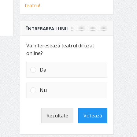
ÎNTREBAREA LUNII
Va interesează teatrul difuzat
online?
Da
Nu
Rezultate
Votează