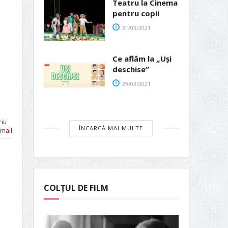
Teatru la Cinema
pentru copii
31/03/2021
Ce aflăm la „Uși
deschise”
29/03/2021
riu
ÎNCARCĂ MAI MULTE
mail
COLȚUL DE FILM