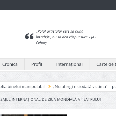
„Rolul artistului este să pună
întrebări, nu să dea răspunsuri”
- (A.P.
Cehov)
Cronică
Profil
Internațional
Carte de 
labil
„Nu atingi niciodată victima” – pentru că doare
SAJUL INTERNAȚIONAL DE ZIUA MONDIALĂ A TEATRULUI