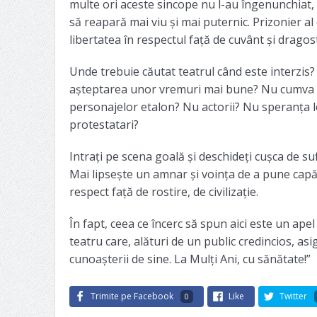
multe ori aceste sincope nu l-au îngenunchiat, ci
să reapară mai viu și mai puternic. Prizonier al
libertatea în respectul față de cuvânt și dragos
Unde trebuie căutat teatrul când este interzis? 
așteptarea unor vremuri mai bune? Nu cumva bene
personajelor etalon? Nu actorii? Nu speranța lo
protestatari?
Intrați pe scena goală și deschideți cușca de suf
Mai lipsește un amnar și voința de a pune capăt 
respect față de rostire, de civilizație.
În fapt, ceea ce încerc să spun aici este un apel
teatru care, alături de un public credincios, asi
cunoașterii de sine. La Mulți Ani, cu sănătate!”
Trimite pe Facebook
Like
Twitter
0