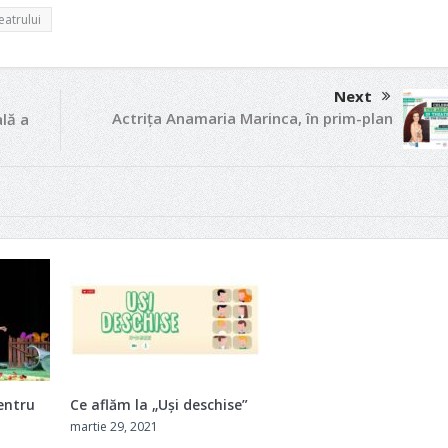
eatrului
Next
Actrița Anamaria Marinca, în prim-plan
lă a
entru
Ce aflăm la „Uși deschise”
martie 29, 2021