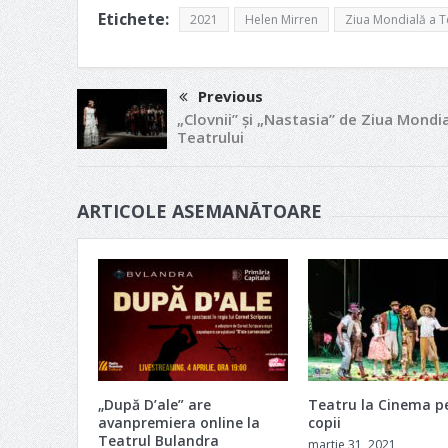
Etichete:
2021
Helen Mirren
Ziua Mondială a T
Previous
„Clovnii” și „Nastasia” de Ziua Mondia
Teatrului
ARTICOLE ASEMANĂTOARE
„După D’ale” are
Teatru la Cinema p
avanpremiera online la
copii
Teatrul Bulandra
martie 31, 2021