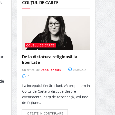
i,
COLȚUL DE CARTE
COLȚUL DE CARTE
ar.
De la dictatura religioasă la
libertate
Un articol de
Dana Ionescu
03/03/2021
0
 de
La începutul fiecărei luni, vă propunem în
Colțul de Carte o discuție despre
evenimente, cărți de rezonanță, volume
de ficțiune...
CITEȘTE ÎN CONTINUARE