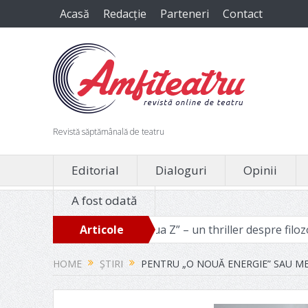
Acasă
Redacție
Parteneri
Contact
Revistă săptămânală de teatru
Editorial
Dialoguri
Opinii
A fost odată
evoie
„Ziua Z” – un thriller despre filozofia binelui manipu
Articole
recente
HOME
ȘTIRI
PENTRU „O NOUĂ ENERGIE” SAU ME