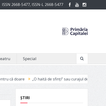
ISSN 2668-5477, ISSN-L 2668-5477
teatru
Special
„O haită de sfinți” sau curajul de a fi vinovat
Avignon 2021:
ȘTIRI