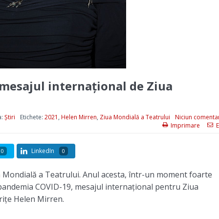
mesajul internațional de Ziua
a:
Știri
Etichete:
2021
,
Helen Mirren
,
Ziua Mondială a Teatrului
Niciun comenta
Imprimare
E
LinkedIn
0
0
 Mondială a Teatrului. Anul acesta, într-un moment foarte
de pandemia COVID-19, mesajul internațional pentru Ziua
rițe Helen Mirren.