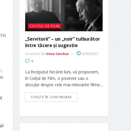
COLȚUL DE FILM
 cu
„Servitorii” – un „noir” tulburător
între tăcere și sugestie
Un articol de
Irina Cerchia
03/03/2021
0
,
La începutul fiecărei luni, vă propunem,
un
în Colțul de Film, o poveste sau o
discuție despre cele mai relevante filme...
l
CITEȘTE ÎN CONTINUARE
ai