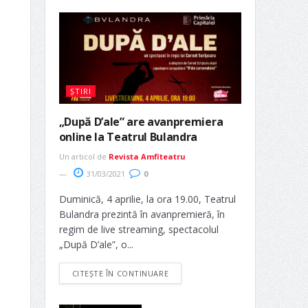
ȘTIRI
„După D’ale” are avanpremiera
online la Teatrul Bulandra
Un articol de
Revista Amfiteatru
31/03/2021
0
Duminică, 4 aprilie, la ora 19.00, Teatrul
Bulandra prezintă în avanpremieră, în
regim de live streaming, spectacolul
„După D’ale”, o...
CITEȘTE ÎN CONTINUARE