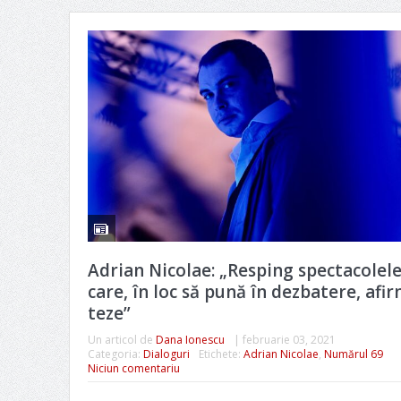
Adrian Nicolae: „Resping spectacolel
care, în loc să pună în dezbatere, afi
teze”
Un articol de
Dana Ionescu
|
februarie 03, 2021
Categoria:
Dialoguri
Etichete:
Adrian Nicolae
,
Numărul 69
Niciun comentariu