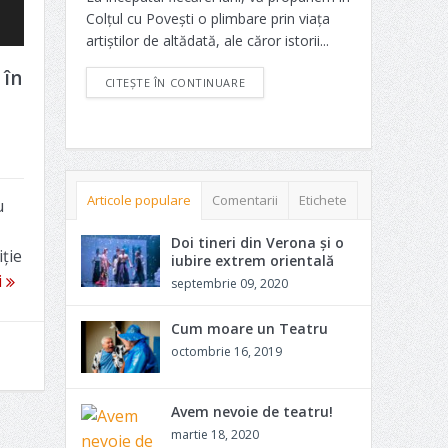
Colțul cu Povești o plimbare prin viața
artiștilor de altădată, ale căror istorii...
 în
CITEȘTE ÎN CONTINUARE
Articole populare
Comentarii
Etichete
u
Doi tineri din Verona și o
iție
iubire extrem orientală
i
septembrie 09, 2020
Cum moare un Teatru
octombrie 16, 2019
Avem nevoie de teatru!
martie 18, 2020