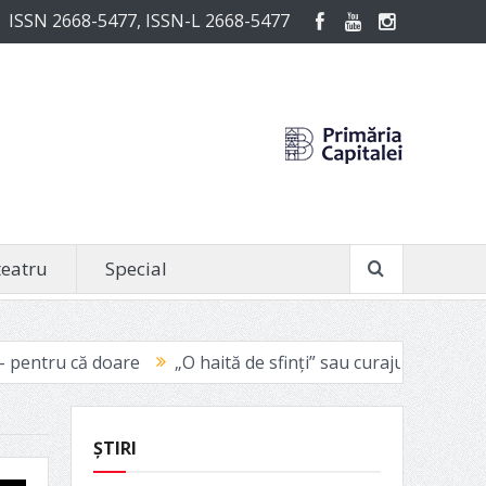
ISSN 2668-5477, ISSN-L 2668-5477
teatru
Special
are
„O haită de sfinți” sau curajul de a fi vinovat
Avign
ȘTIRI