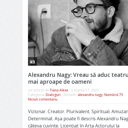
Alexandru Nagy: Vreau să aduc teatru
mai aproape de oameni
Un articol de
Tiana Alexe
|
martie 17, 2021
Categoria:
Dialoguri
Etichete:
alexandru nagy
,
Numărul 75
Niciun comentariu
Vizionar. Creator. Plurivalent. Spiritual. Amuzan
Determinat. Așa poate fi descris Alexandru Nag
câteva cuvinte. Licențiat în Arta Actorului la