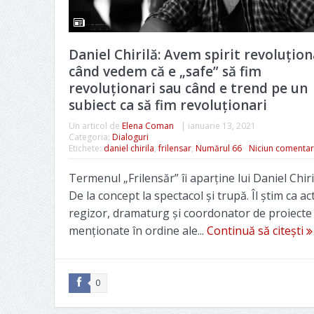
Daniel Chirilă: Avem spirit revoluțion
când vedem că e „safe” să fim
revoluționari sau când e trend pe un
subiect ca să fim revoluționari
Un articol de
Elena Coman
|
ianuarie 13, 2021
Categoria:
Dialoguri
Etichete:
daniel chirila
,
frilensar
,
Numărul 66
Niciun comentar
Termenul „Frilensăr” îi aparține lui Daniel Chiri
De la concept la spectacol și trupă. Îl știm ca ac
regizor, dramaturg și coordonator de proiecte
menționate în ordine ale...
Continuă să citești
0