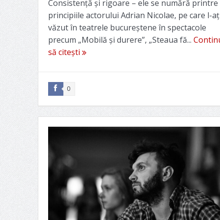
Consistență și rigoare – ele se numără printre
principiile actorului Adrian Nicolae, pe care l-aț
văzut în teatrele bucureștene în spectacole
precum „Mobilă și durere”, „Steaua fă...
Contin
să citești
0