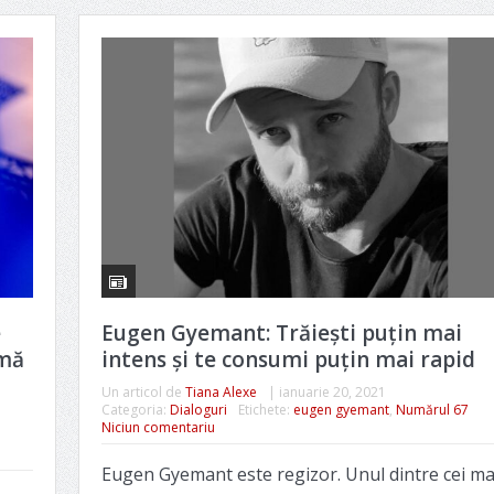
e
Eugen Gyemant: Trăiești puțin mai
rmă
intens și te consumi puțin mai rapid
Un articol de
Tiana Alexe
|
ianuarie 20, 2021
Categoria:
Dialoguri
Etichete:
eugen gyemant
,
Numărul 67
Niciun comentariu
Eugen Gyemant este regizor. Unul dintre cei ma