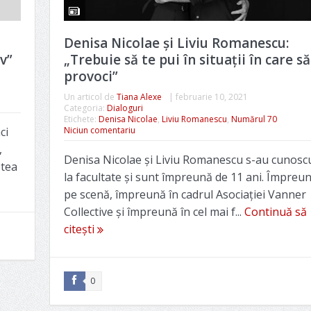
Denisa Nicolae și Liviu Romanescu:
v”
„Trebuie să te pui în situații în care să
provoci”
Un articol de
Tiana Alexe
|
februarie 10, 2021
Categoria:
Dialoguri
Etichete:
Denisa Nicolae
,
Liviu Romanescu
,
Numărul 70
ci
Niciun comentariu
,
Denisa Nicolae și Liviu Romanescu s-au cunosc
stea
la facultate și sunt împreună de 11 ani. Împreu
pe scenă, împreună în cadrul Asociației Vanner
Collective și împreună în cel mai f...
Continuă să
citești
0