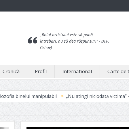
„Rolul artistului este să pună
întrebări, nu să dea răspunsuri”
- (A.P.
Cehov)
Cronică
Profil
Internațional
Carte de 
i manipulabil
„Nu atingi niciodată victima” – pentru că do