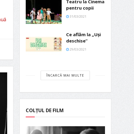
Teatru la Cinema
pentru copii
31/03/2021
nuă
Ce aflăm la „Uși
deschise”
29/03/2021
ÎNCARCĂ MAI MULTE
COLȚUL DE FILM