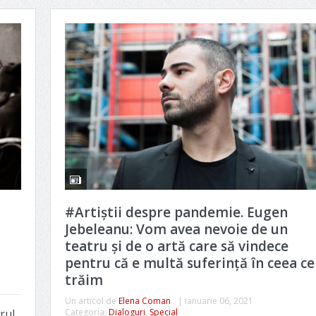
#Artiștii despre pandemie. Eugen
Jebeleanu: Vom avea nevoie de un
teatru și de o artă care să vindece
pentru că e multă suferință în ceea ce
trăim
Un articol de
Elena Coman
|
ianuarie 06, 2021
rul
Categoria:
Dialoguri
,
Special