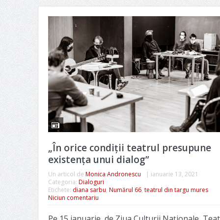
„În orice condiții teatrul presupune
existența unui dialog”
Un articol de
Monica Andronescu
|
ianuarie 13, 2021
Categoria:
Dialoguri
Etichete:
diana sarbu
,
Numărul 66
,
teatrul din targu mures
Niciun comentariu
Pe 15 ianuarie, de Ziua Culturii Naționale, Teat