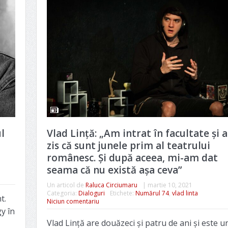
l
Vlad Lință: „Am intrat în facultate și 
zis că sunt junele prim al teatrului
românesc. Și după aceea, mi-am dat
seama că nu există așa ceva”
Un articol de
Raluca Circiumaru
|
martie 10, 2021
Categoria:
Dialoguri
Etichete:
Numărul 74
,
vlad linta
t.
Niciun comentariu
y în
Vlad Lință are douăzeci și patru de ani și este u