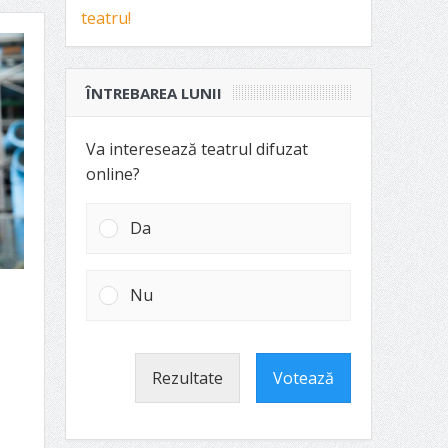
ÎNTREBAREA LUNII
Va interesează teatrul difuzat
online?
Da
Nu
Rezultate
Votează