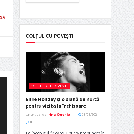
 să
COLȚUL CU POVEȘTI
COLȚUL CU POVEȘTI
Billie Holiday și o blană de nurcă
pentru vizita la închisoare
Un articol de
Irina Cerchia
03/03/2021
0
La începutul fiecărei luni, vă propunem în