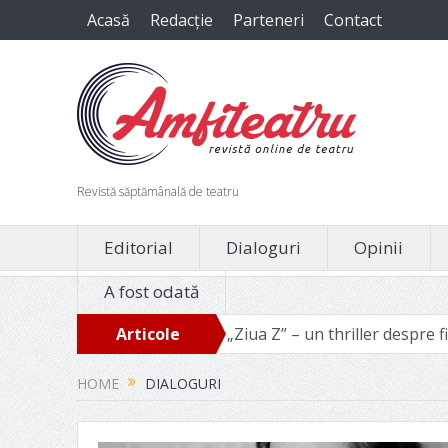
Acasă
Redacție
Parteneri
Contact
Revistă săptămânală de teatru
Editorial
Dialoguri
Opinii
A fost odată
 avem nevoie
Articole
„Ziua Z” – un thriller despre filozofia binelu
recente
HOME
DIALOGURI