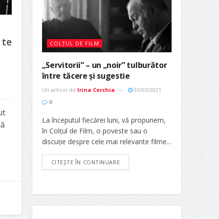
 te
COLȚUL DE FILM
„Servitorii” – un „noir” tulburător
între tăcere și sugestie
Un articol de
Irina Cerchia
03/03/2021
0
ut
La începutul fiecărei luni, vă propunem,
nă
în Colțul de Film, o poveste sau o
discuție despre cele mai relevante filme...
CITEȘTE ÎN CONTINUARE