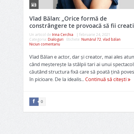
Vlad Bălan: „Orice formă de
constrângere te provoacă să fii creati
Un articol de
Irina Cerchia
|
februarie 24, 2021
Categoria:
Dialoguri
Etichete:
Numărul 72
,
vlad bălan
Niciun comentariu
Vlad Bălan e actor, dar și creator, mai ales atun
când meșterește la stâlpii tari ai unui spectacol
căutând structura fixă care să poată țină pove
în picioare. De la idealis...
Continuă să citești
0