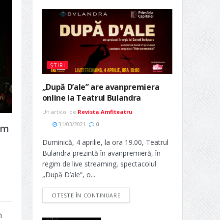
ȘTIRI
„După D’ale” are avanpremiera
online la Teatrul Bulandra
Un articol de
Revista Amfiteatru
31/03/2021
0
am
Duminică, 4 aprilie, la ora 19.00, Teatrul
Bulandra prezintă în avanpremieră, în
regim de live streaming, spectacolul
„După D’ale”, o...
CITEȘTE ÎN CONTINUARE
n