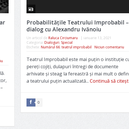
ar
Probabilitățile Teatrului Improbabil –
dialog cu Alexandru Ivănoiu
Un articol de
Raluca Circiumaru
|
ianuarie 13, 2021
Categoria:
Dialoguri
,
Special
Etichete:
Numărul 66
,
teatrul improbabil
Niciun comentariu
Teatrul Improbabil este mai puțin o instituție c
iu
pereți cojiți, dulapuri întregi de documente
lă.
arhivate și steag la fereastră și mai mult o defin
tor,
a teatrului puțin actualizată...
Continuă să citeșt
 –
0