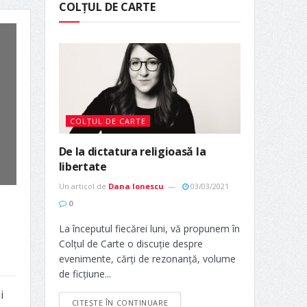
COLȚUL DE CARTE
COLȚUL DE CARTE
De la dictatura religioasă la
libertate
Un articol de
Dana Ionescu
03/03/2021
0
La începutul fiecărei luni, vă propunem în
Colțul de Carte o discuție despre
evenimente, cărți de rezonanță, volume
de ficțiune...
i
CITEȘTE ÎN CONTINUARE