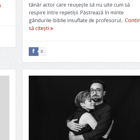
tânăr actor care reușește să nu uite cum să
ă
respire între repetiții. Păstrează în minte
gândurile-biblie insuflate de profesorul...
Conti
să citești
0