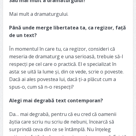
Sau mai mult a dramaturgului?
Mai mult a dramaturgului.
Până unde merge libertatea ta, ca regizor, față
de un text?
În momentul în care tu, ca regizor, consideri că
meseria de dramaturg e una serioasă, trebuie să-l
respecți pe cel care o practică. El e specializat în
asta: se uită la lume și, din ce vede, scrie o poveste.
Dacă ai ales povestea lui, dacă ți-a plăcut cum a
spus-o, cum să n-o respecți?
Alegi mai degrabă text contemporan?
Da… mai degrabă, pentru că eu cred că oamenii
ăștia care scriu nu scriu de nebuni, încearcă să
surprindă ceva din ce se întâmplă. Nu înțeleg