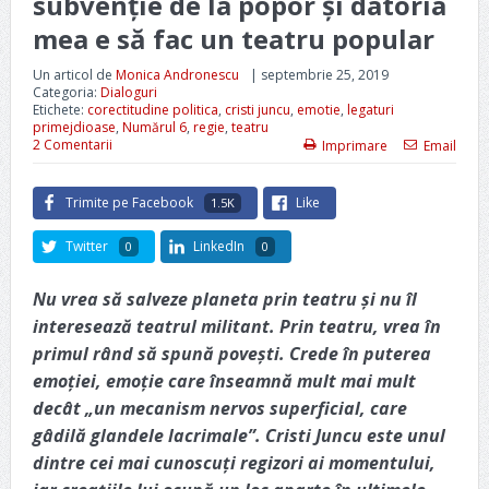
subvenție de la popor și datoria
mea e să fac un teatru popular
Un articol de
Monica Andronescu
|
septembrie 25, 2019
Categoria:
Dialoguri
Etichete:
corectitudine politica
,
cristi juncu
,
emotie
,
legaturi
primejdioase
,
Numărul 6
,
regie
,
teatru
2 Comentarii
Imprimare
Email
Trimite pe Facebook
Like
1.5K
Twitter
LinkedIn
0
0
Nu vrea să salveze planeta prin teatru și nu îl
interesează teatrul militant. Prin teatru, vrea în
primul rând să spună povești. Crede în puterea
emoției, emoție care înseamnă mult mai mult
decât „
un mecanism nervos superficial, care
gâdilă glandele lacrimale”. Cristi Juncu este unul
dintre cei mai cunoscuți regizori ai momentului,