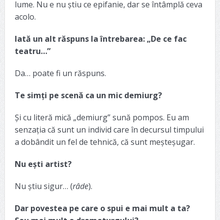
lume. Nu e nu știu ce epifanie, dar se întâmplă ceva
acolo.
Iată un alt răspuns la întrebarea: „De ce fac
teatru…”
Da… poate fi un răspuns.
Te simți pe scenă ca un mic demiurg?
Și cu literă mică „demiurg” sună pompos. Eu am
senzația că sunt un individ care în decursul timpului
a dobândit un fel de tehnică, că sunt meșteșugar.
Nu ești artist?
Nu știu sigur… (
râde
).
Dar povestea pe care o spui e mai mult a ta?