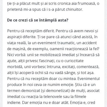
ție ți-a plăcut mult și ai scris cronica aia frumoasă, o
prietenă mi-a spus că i s-a părut chinuitor.
De ce crezi că se întâmplă asta?
Pentru că receptăm diferit. Pentru că avem nevoi și
aspirații diferite. Ți se pare că atunci când asistă, în
viața reală, la un eveniment traumatic, un accident
de mașină, de exemplu, oamenii reacționează la fel?
Nici vorbă: unii se mobilizează imediat și încearcă să
ajute, alții privesc fascinați, cu o curiozitate
morbidă, unii vorbesc întruna, excitați, comentează,
alții își acoperă ochii să nu vadă sânge, și tot așa.
Pentru că nu receptăm doar cu mintea. Evenimentul
produce în noi ceva ce numim emoție. Știu că e un
termen demonizat (și demonetizat) de mulți, asociat
imediat cu reacția la telenovele sau la filmele
indiene. Dar emoția nu e doar atât. Emoția e, cred