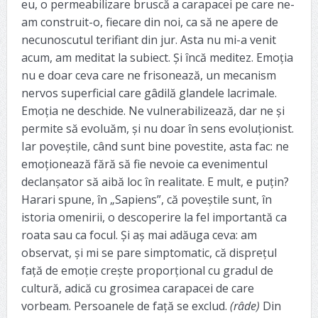
eu, o permeabilizare bruscă a carapacei pe care ne-
am construit-o, fiecare din noi, ca să ne apere de
necunoscutul terifiant din jur. Asta nu mi-a venit
acum, am meditat la subiect. Și încă meditez. Emoția
nu e doar ceva care ne frisonează, un mecanism
nervos superficial care gâdilă glandele lacrimale.
Emoția ne deschide. Ne vulnerabilizează, dar ne și
permite să evoluăm, și nu doar în sens evoluționist.
Iar poveștile, când sunt bine povestite, asta fac: ne
emoționează fără să fie nevoie ca evenimentul
declanșator să aibă loc în realitate. E mult, e puțin?
Harari spune, în „Sapiens”, că poveștile sunt, în
istoria omenirii, o descoperire la fel importantă ca
roata sau ca focul. Și aș mai adăuga ceva: am
observat, și mi se pare simptomatic, că disprețul
față de emoție crește proporțional cu gradul de
cultură, adică cu grosimea carapacei de care
vorbeam. Persoanele de față se exclud.
(râde)
Din