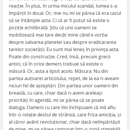
reacție. În plus, în urma micului scandal, lumea s-a
împărțit în două. Or, mie nu mi se părea că era cazul
să se întâmple asta. Ci că ar fi putut să existe o
poziție echilibrată. Știu că unii oameni se
mobilizează mai tare decât mine când e vorba
despre salvarea planetei sau despre eradicararea
tarelor societății. Eu sunt mai leneș în privința asta.
Poate din construcție. Cred, însă, precum grecii
antici, că în orice demers trebuie să existe o
măsură. Or, asta a lipsit acolo. Măsura. Nu din
partea autoarei articolului, repet, de la ea n-aveam
niciun fel de așteptări. Din partea unor oameni din
breaslă, cu care, chiar dacă n-avem aceleași
priorități în agendă, mi se părea că se poate
dialoga. Oameni cu care îmi închipuiam că mă aflu
într-o relație destul de strânsă, care friza amiciția, și
al căror avânt revoluționar, chiar dacă neîmpărtășit
de mine, mi se părea cantonat într-o zonă stimabilă