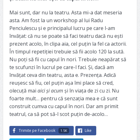
Mai sunt, dar nu la teatru. Asta mi-a dat meseria
asta. Am fost la un workshop al lui Radu
Penciulescu și e principalul lucru pe care l-am
învățat: că nu se poate să faci teatru dacă nu ești
prezent acolo, în clipa aia, cel puțin la fel ca actorii.
În timpul repetiției trebuie să fii acolo 120 la sută.
Nu poți să fii cu capul în nori. Trebuie neapărat să
te scufunzi în lucrul pe care-l faci. Și, dacă am
învățat ceva din teatru, asta e. Prezența. Adică
reușesc să fiu, cel puțin așa îmi place să cred,
olecuță mai
aici și acum
și în viața de zi cu zi. Nu
foarte mult… pentru că senzația mea e că sunt
construit cumva cu capul în nori. Dar am primit
teatrul, ca să pot să-l scot puțin de-acolo…
Trimite pe Facebook
Like
1.5K