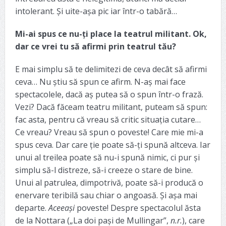
intolerant. Și uite-așa pic iar într-o tabără…
Mi-ai spus ce nu-ți place la teatrul militant. Ok,
dar ce vrei tu să afirmi prin teatrul tău?
E mai simplu să te delimitezi de ceva decât să afirmi
ceva… Nu știu să spun ce afirm. N-aș mai face
spectacolele, dacă aș putea să o spun într-o frază.
Vezi? Dacă făceam teatru militant, puteam să spun:
fac asta, pentru că vreau să critic situația cutare…
Ce vreau? Vreau să spun o poveste! Care mie mi-a
spus ceva. Dar care ție poate să-ți spună altceva. Iar
unui al treilea poate să nu-i spună nimic, ci pur și
simplu să-l distreze, să-i creeze o stare de bine.
Unui al patrulea, dimpotrivă, poate să-i producă o
enervare teribilă sau chiar o angoasă. Și așa mai
departe.
Aceeași
poveste! Despre spectacolul ăsta
de la Nottara („La doi pași de Mullingar”,
n.r.
), care