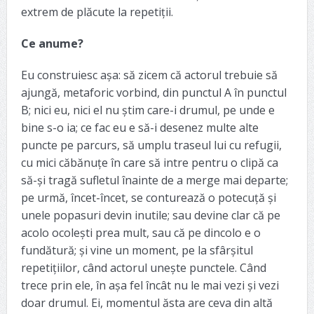
extrem de plăcute la repetiții.
Ce anume?
Eu construiesc așa: să zicem că actorul trebuie să
ajungă, metaforic vorbind, din punctul A în punctul
B; nici eu, nici el nu știm care-i drumul, pe unde e
bine s-o ia; ce fac eu e să-i desenez multe alte
puncte pe parcurs, să umplu traseul lui cu refugii,
cu mici căbănuțe în care să intre pentru o clipă ca
să-și tragă sufletul înainte de a merge mai departe;
pe urmă, încet-încet, se conturează o potecuță și
unele popasuri devin inutile; sau devine clar că pe
acolo ocolești prea mult, sau că pe dincolo e o
fundătură; și vine un moment, pe la sfârșitul
repetițiilor, când actorul unește punctele. Când
trece prin ele, în așa fel încât nu le mai vezi și vezi
doar drumul. Ei, momentul ăsta are ceva din altă