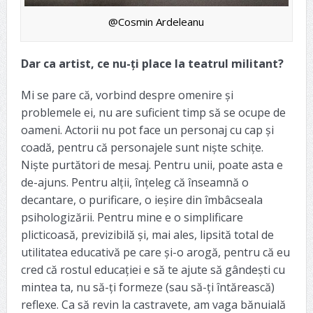
@Cosmin Ardeleanu
Dar ca artist, ce nu-ți place la teatrul militant?
Mi se pare că, vorbind despre omenire și
problemele ei, nu are suficient timp să se ocupe de
oameni. Actorii nu pot face un personaj cu cap și
coadă, pentru că personajele sunt niște schițe.
Niște purtători de mesaj. Pentru unii, poate asta e
de-ajuns. Pentru alții, înțeleg că înseamnă o
decantare, o purificare, o ieșire din îmbâcseala
psihologizării. Pentru mine e o simplificare
plicticoasă, previzibilă și, mai ales, lipsită total de
utilitatea educativă pe care și-o arogă, pentru că eu
cred că rostul educației e să te ajute să gândești cu
mintea ta, nu să-ți formeze (sau să-ți întărească)
reflexe. Ca să revin la castravete, am vaga bănuială