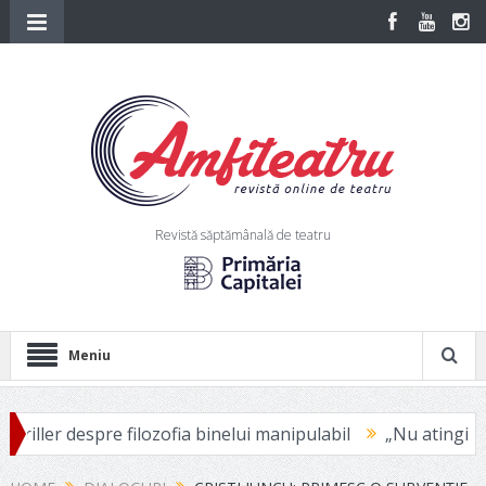
Revistă săptămânală de teatru
Meniu
re filozofia binelui manipulabil
„Nu atingi niciodată vict