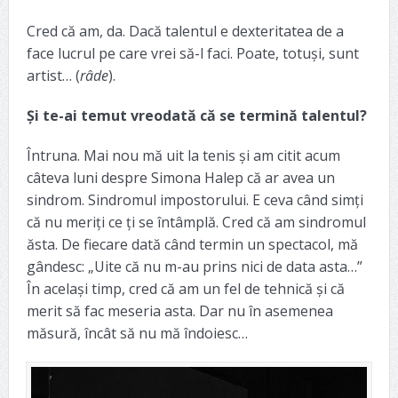
Cred că am, da. Dacă talentul e dexteritatea de a
face lucrul pe care vrei să-l faci. Poate, totuși, sunt
artist… (
râde
).
Și te-ai temut vreodată că se termină talentul?
Întruna. Mai nou mă uit la tenis și am citit acum
câteva luni despre Simona Halep că ar avea un
sindrom. Sindromul impostorului. E ceva când simți
că nu meriți ce ți se întâmplă. Cred că am sindromul
ăsta. De fiecare dată când termin un spectacol, mă
gândesc: „Uite că nu m-au prins nici de data asta…”
În același timp, cred că am un fel de tehnică și că
merit să fac meseria asta. Dar nu în asemenea
măsură, încât să nu mă îndoiesc…