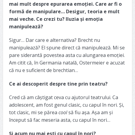
mai mult despre epurarea emoției. Care ar fi o
formă de manipulare… Desigur, teoria e mult
mai veche. Ce crezi tu? Iluzia și emoția
manipulează?
Sigur… Dar care e alternativa? Brecht nu
manipulează? El spune direct că manipulează. Mi se
pare siderantă povestea asta cu alungarea emoției.
Am citit că, în Germania natală, Ostermeier e acuzat
că nu e suficient de brechtian…
Ce ai descoperit despre tine prin teatru?
Cred că am câștigat ceva cu ajutorul teatrului. Ca
adolescent, am fost genul clasic, cu capul în nori. Și,
tot clasic, mi se părea
cool
să fiu așa. Așa am și
început să fac meseria asta, cu capul în nori…
Și acum nu mai ești cu capul în nori?