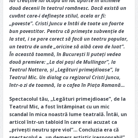
iar creațiile lui ocupă un loc aparte în ultimele
două decenii în teatrul românesc. Dacă există un
cuvânt care-i definește stilul, acela ar fi:
„poveste”. Cristi Juncu e întâi de toate un foarte
bun povestitor. Pentru că primește subvenție de
la stat, i se pare corect să facă un teatru popular,
un teatru de unde „oricine să aibă ceva de luat”.
În această toamnă, în București îi puteți vedea
două premiere: „La doi pași de Mullingar”, la
Teatrul Nottara, și „Legături primejdioase”, la
Teatrul Mic. Un dialog cu regizorul Cristi Juncu,
într-o zi de toamnă, la o cafea în Piața Romană…
Spectacolul tău, „Legături primejdioase”, de la
Teatrul Mic, a fost întâmpinat cu un mic
scandal în mica noastră lume teatrală. Întâi, un
articol într-un tabloid în care erai acuzat ca
„privești neutru spre viol”… Concluzia era că
spectacolul e „un demers artistic iresponsabil”,