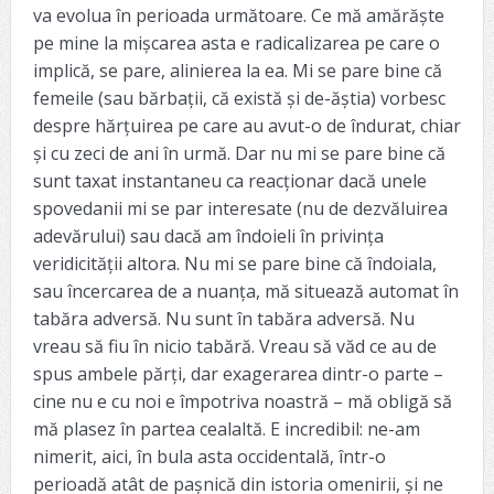
va evolua în perioada următoare. Ce mă amărăște
pe mine la mișcarea asta e radicalizarea pe care o
implică, se pare, alinierea la ea. Mi se pare bine că
femeile (sau bărbații, că există și de-ăștia) vorbesc
despre hărțuirea pe care au avut-o de îndurat, chiar
și cu zeci de ani în urmă. Dar nu mi se pare bine că
sunt taxat instantaneu ca reacționar dacă unele
spovedanii mi se par interesate (nu de dezvăluirea
adevărului) sau dacă am îndoieli în privința
veridicității altora. Nu mi se pare bine că îndoiala,
sau încercarea de a nuanța, mă situează automat în
tabăra adversă. Nu sunt în tabăra adversă. Nu
vreau să fiu în nicio tabără. Vreau să văd ce au de
spus ambele părți, dar exagerarea dintr-o parte –
cine nu e cu noi e împotriva noastră – mă obligă să
mă plasez în partea cealaltă. E incredibil: ne-am
nimerit, aici, în bula asta occidentală, într-o
perioadă atât de pașnică din istoria omenirii, și ne