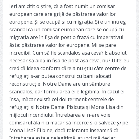
Ieri am citit o știre, că a fost numit un comisar
european care are grijă de păstrarea valorilor
europene. Și se ocupă și cu migrația. Și e un întreg
scandal că un comisar european care se ocupă cu
migrația are în fișa de post o frază cu imperativul
ăsta: păstrarea valorilor europene. Mi se pare
incredibil. Cum să fie scandalos așa ceva? E absolut
necesar să aibă în fișa de post așa ceva, nu? Uite: eu
cred că ideea conform căreia nu știu câte centre de
refugiați s-ar putea construi cu banii alocați
reconstrucției Notre Dame are un sâmbure
scandalos, dar formularea ei e legitimă. În cazul ei,
însă, măcar există cei doi termeni: centrele de
refugiați și Notre Dame. Pisicuța și Mona Lisa din
mijlocul incendiului. Întrebarea e: n-are voie
comisarul ăla nici măcar să încerce s-o salveze
și
pe
Mona Lisa? Ei bine, dacă toleranța înseamnă că
întrebarea asta e nelegitimă, atunci mă declar