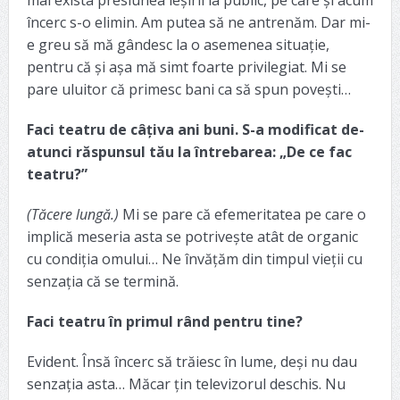
încerc s-o elimin. Am putea să ne antrenăm. Dar mi-
e greu să mă gândesc la o asemenea situație,
pentru că și așa mă simt foarte privilegiat. Mi se
pare uluitor că primesc bani ca să spun povești…
Faci teatru de câțiva ani buni. S-a modificat de-
atunci răspunsul tău la întrebarea: „De ce fac
teatru?”
(Tăcere lungă.)
Mi se pare că efemeritatea pe care o
implică meseria asta se potrivește atât de organic
cu condiția omului… Ne învățăm din timpul vieții cu
senzația că se termină.
Faci teatru în primul rând pentru tine?
Evident. Însă încerc să trăiesc în lume, deși nu dau
senzația asta… Măcar țin televizorul deschis. Nu