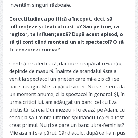
inventăm singuri războaie.
Corectitudinea politică a început, deci, să
influențeze și teatrul nostru? Sau pe tine, ca
regizor, te influențează? După acest episod, o
să ții cont când montezi un alt spectacol? O să
te cenzurezi cumva?
Cred că ne afectează, dar nu e neapărat ceva rău,
depinde de măsură. Înainte de scandalul ăsta a
venit la spectacol un prieten care mi-a zis că i se
pare misogin. Mi s-a părut sincer. Nu se referea la
un moment anume, ci la spectacol în general. Și, în
urma criticii lui, am adăugat un banc, cel cu Eva
plictisită, căreia Dumnezeu i-l creează pe Adam, cu
condiția să-l mintă ulterior spunându-i că el a fost
creat primul. Nu ți se pare un banc ultra-feminist?
Mie așa mi s-a părut. Când acolo, după ce l-am pus