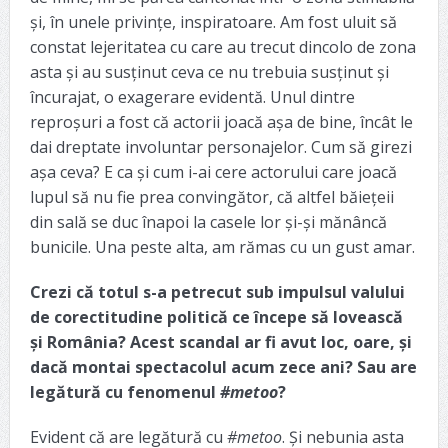
și, în unele privințe, inspiratoare. Am fost uluit să
constat lejeritatea cu care au trecut dincolo de zona
asta și au susținut ceva ce nu trebuia susținut și
încurajat, o exagerare evidentă. Unul dintre
reproșuri a fost că actorii joacă așa de bine, încât le
dai dreptate involuntar personajelor. Cum să girezi
așa ceva? E ca și cum i-ai cere actorului care joacă
lupul să nu fie prea convingător, că altfel băiețeii
din sală se duc înapoi la casele lor și-și mănâncă
bunicile. Una peste alta, am rămas cu un gust amar.
Crezi că totul s-a petrecut sub impulsul valului
de corectitudine politică ce începe să lovească
și România? Acest scandal ar fi avut loc, oare, și
dacă montai spectacolul acum zece ani? Sau are
legătură cu fenomenul
#metoo
?
Evident că are legătură cu
#metoo
. Și nebunia asta