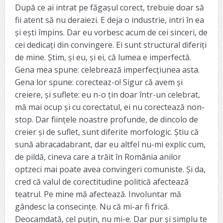
După ce ai intrat pe făgașul corect, trebuie doar să
fii atent să nu deraiezi. E deja o industrie, intri în ea
și ești împins. Dar eu vorbesc acum de cei sinceri, de
cei dedicați din convingere. Ei sunt structural diferiți
de mine. Știm, și eu, și ei, că lumea e imperfectă.
Gena mea spune: celebrează imperfecțiunea asta.
Gena lor spune: corecteaz-o! Sigur că avem și
creiere, și suflete: eu n-o țin doar într-un celebrat,
mă mai ocup și cu corectatul, ei nu corectează non-
stop. Dar ființele noastre profunde, de dincolo de
creier și de suflet, sunt diferite morfologic. Știu că
sună abracadabrant, dar eu altfel nu-mi explic cum,
de pildă, cineva care a trăit în România anilor
optzeci mai poate avea convingeri comuniste. Și da,
cred că valul de corectitudine politică afectează
teatrul. Pe mine mă afectează. Involuntar mă
gândesc la consecințe. Nu că mi-ar fi frică.
Deocamdată, cel puțin, nu mi-e. Dar pur și simplu te