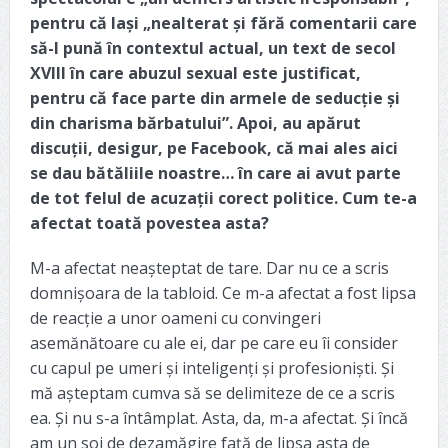
pentru că lași „nealterat și fără comentarii care
să-l pună în contextul actual, un text de secol
XVIII în care abuzul sexual este justificat,
pentru că face parte din armele de seducție și
din charisma bărbatului”. Apoi, au apărut
discuții, desigur, pe Facebook, că mai ales aici
se dau bătăliile noastre… în care ai avut parte
de tot felul de acuzații corect politice. Cum te-a
afectat toată povestea asta?
M-a afectat neașteptat de tare. Dar nu ce a scris
domnișoara de la tabloid. Ce m-a afectat a fost lipsa
de reacție a unor oameni cu convingeri
asemănătoare cu ale ei, dar pe care eu îi consider
cu capul pe umeri și inteligenți și profesioniști. Și
mă așteptam cumva să se delimiteze de ce a scris
ea. Și nu s-a întâmplat. Asta, da, m-a afectat. Și încă
am un soi de dezamăgire față de lipsa asta de