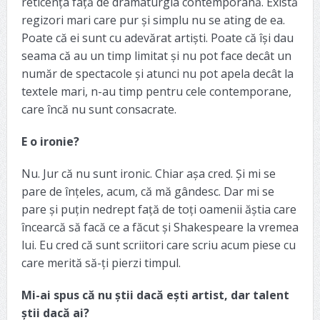
reticența față de dramaturgia contemporană. Există
regizori mari care pur și simplu nu se ating de ea.
Poate că ei sunt cu adevărat artiști. Poate că își dau
seama că au un timp limitat și nu pot face decât un
număr de spectacole și atunci nu pot apela decât la
textele mari, n-au timp pentru cele contemporane,
care încă nu sunt consacrate.
E o ironie?
Nu. Jur că nu sunt ironic. Chiar așa cred. Și mi se
pare de înțeles, acum, că mă gândesc. Dar mi se
pare și puțin nedrept față de toți oamenii ăștia care
încearcă să facă ce a făcut și Shakespeare la vremea
lui. Eu cred că sunt scriitori care scriu acum piese cu
care merită să-ți pierzi timpul.
Mi-ai spus că nu știi dacă ești artist, dar talent
știi dacă ai?