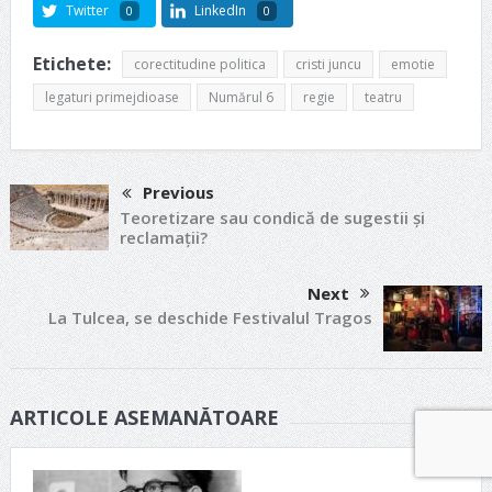
Twitter
LinkedIn
0
0
Etichete:
corectitudine politica
cristi juncu
emotie
legaturi primejdioase
Numărul 6
regie
teatru
Previous
Teoretizare sau condică de sugestii și
reclamații?
Next
La Tulcea, se deschide Festivalul Tragos
ARTICOLE ASEMANĂTOARE