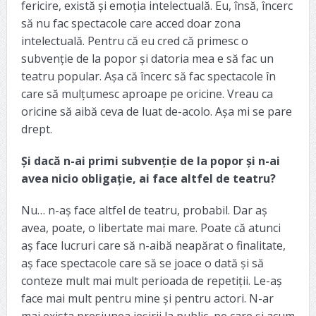
fericire, există și emoția intelectuală. Eu, însă, încerc
să nu fac spectacole care acced doar zona
intelectuală. Pentru că eu cred că primesc o
subvenție de la popor și datoria mea e să fac un
teatru popular. Așa că încerc să fac spectacole în
care să mulțumesc aproape pe oricine. Vreau ca
oricine să aibă ceva de luat de-acolo. Așa mi se pare
drept.
Și dacă n-ai primi subvenție de la popor și n-ai
avea nicio obligație, ai face altfel de teatru?
Nu… n-aș face altfel de teatru, probabil. Dar aș
avea, poate, o libertate mai mare. Poate că atunci
aș face lucruri care să n-aibă neapărat o finalitate,
aș face spectacole care să se joace o dată și să
conteze mult mai mult perioada de repetiții. Le-aș
face mai mult pentru mine și pentru actori. N-ar
mai exista presiunea ieșirii la public, pe care și acum