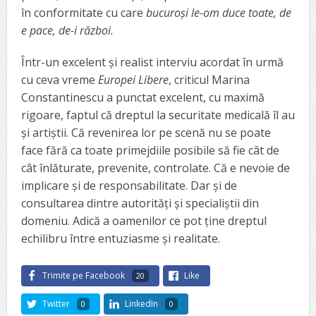
în conformitate cu care
bucuroși le-om duce toate, de
e pace, de-i război.
Într-un excelent și realist interviu acordat în urmă
cu ceva vreme
Europei Libere
, criticul Marina
Constantinescu a punctat excelent, cu maximă
rigoare, faptul că dreptul la securitate medicală îl au
și artiștii. Că revenirea lor pe scenă nu se poate
face fără ca toate primejdiile posibile să fie cât de
cât înlăturate, prevenite, controlate. Că e nevoie de
implicare și de responsabilitate. Dar și de
consultarea dintre autorități și specialiștii din
domeniu. Adică a oamenilor ce pot ține dreptul
echilibru între entuziasme și realitate.
Trimite pe Facebook
Like
20
Twitter
LinkedIn
0
0