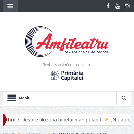
Revistă săptămânală de teatru
Meniu
er despre filozofia binelui manipulabil
„Nu atingi niciodat