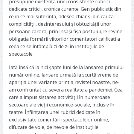
presupune existența unei consistente rubrici
dedicate criticii, cronice curente. Gen publicistic din
ce în ce mai suferință, adesea chiar și din cauza
complicității, dezinteresului și obtuzității unor
persoane cărora, prin însăși fișa postului, le revine
obligația formării viitorilor comentatori calificați a
ceea ce se întâmplă zi de zi în instituțiile de
spectacole.
Iată însă că la nici șapte luni de la lansarea primului
număr online, lansare urmată la scurtă vreme de
apariția unei variante print a revistei noastre, ne-
am confruntat cu severa realitate a pandemiei. Cea
care a impus sistarea activității în numeroase
sectoare ale vieții economice-sociale, inclusiv în
teatre. Înființarea unei rubrici dedicate în
exclusivitate comentării spectacolelor online,
difuzate de voie, de nevoie de instituțiile