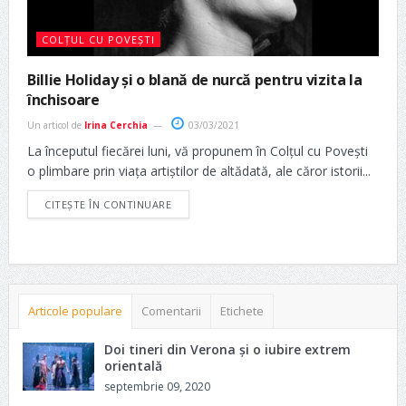
COLȚUL CU POVEȘTI
Billie Holiday și o blană de nurcă pentru vizita la
închisoare
Un articol de
Irina Cerchia
03/03/2021
La începutul fiecărei luni, vă propunem în Colțul cu Povești
o plimbare prin viața artiștilor de altădată, ale căror istorii...
CITEȘTE ÎN CONTINUARE
Articole populare
Comentarii
Etichete
Doi tineri din Verona și o iubire extrem
orientală
septembrie 09, 2020