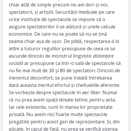
chiar atât de simple precum ne-am dori și noi,
spectatorii, și artiștii. Securității medicale pe care
orice instituție de spectacole se impune să o
asigure spectatorilor li se alătură și unele calcule
economice. De care nu se poate să nu se țină
seama chiar așa de ușor. De pildă, respectarea
à la
lettre
a tuturor regulilor presupuse de ceea ce se
ascunde dincolo de monstrul lingvistic
distanțare
socială
ar presupune ca într-o sală de spectacole să
nu fie mai mult de 30 și 80 de spectatori. Dincolo de
inerentul disconfort, se pune îndată întrebarea
dacă aceasta meritul efortul și cheltuielile aferente.
Se vorbește despre spectacole în aer liber. Numai
că nu prea avem spații dotate tehnic pentru asta.
Iar cele existente, sunt în marea lor proprietate
privată. Nu avem nici foarte multe spectacole
pregătite pentru acest gen de reprezentare. Și, din
păcate, în cazul de față, nu prea se verifică zicerea