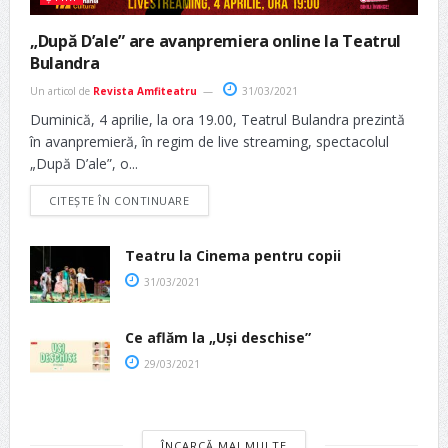
„După D’ale” are avanpremiera online la Teatrul
Bulandra
Un articol de
Revista Amfiteatru
31/03/2021
Duminică, 4 aprilie, la ora 19.00, Teatrul Bulandra prezintă
în avanpremieră, în regim de live streaming, spectacolul
„După D’ale”, o...
CITEȘTE ÎN CONTINUARE
Teatru la Cinema pentru copii
31/03/2021
Ce aflăm la „Uși deschise”
29/03/2021
ÎNCARCĂ MAI MULTE