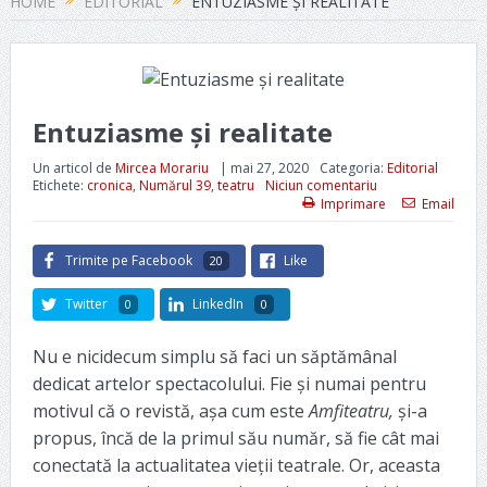
HOME
EDITORIAL
ENTUZIASME ȘI REALITATE
Entuziasme și realitate
Un articol de
Mircea Morariu
|
mai 27, 2020
Categoria:
Editorial
Etichete:
cronica
,
Numărul 39
,
teatru
Niciun comentariu
Imprimare
Email
Trimite pe Facebook
Like
20
Twitter
LinkedIn
0
0
Nu e nicidecum simplu să faci un săptămânal
dedicat artelor spectacolului. Fie și numai pentru
motivul că o revistă, așa cum este
Amfiteatru,
și-a
propus, încă de la primul său număr, să fie cât mai
conectată la actualitatea vieții teatrale. Or, aceasta