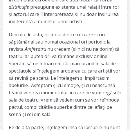
distribuție
presupune existența unei relații între rol
și actorul care îl interpretează și nu doar înșiruirea
indiferentă a numelor unor artiști.
Dincolo de asta, niciunul dintre cei care scriu
săptămânal sau numai ocazional ori periodic la
revista
Amfiteatru
nu credem (și nici nu ne dorim) că
teatrul ar putea ori va rămâne exclusiv online.
Sperăm să ne întoarcem cât mai curând în sala de
spectacole și înțelegem ardoarea cu care artiștii vor
să revină pe scenă. Le înțelegem și împărtășim
apelurile. Așteptăm și cu emoție, și cu neascunsă
teamă venirea momentului în care ne vom regăsi în
sala de teatru. Vrem să vedem cum se vor reînnoda
pactul, complicitățile superbe dintre cei aflați pe
scenă și cei din sală.
Pe de altă parte, înțelegem însă că lucrurile nu sunt