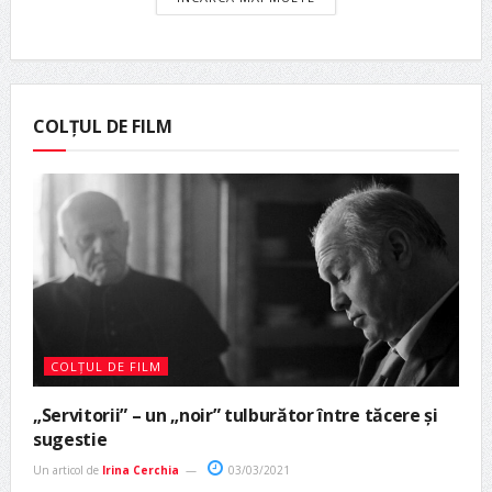
COLȚUL DE FILM
COLȚUL DE FILM
„Servitorii” – un „noir” tulburător între tăcere și
sugestie
Un articol de
Irina Cerchia
03/03/2021