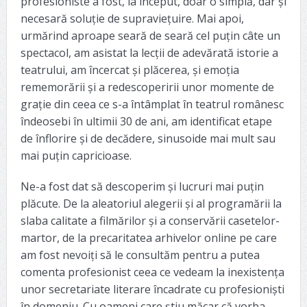
profesioniste a fost, la început, doar o simplă, dar și
necesară soluție de supraviețuire. Mai apoi,
urmărind aproape seară de seară cel puțin câte un
spectacol, am asistat la lecții de adevărată istorie a
teatrului, am încercat și plăcerea, și emoția
rememorării și a redescoperirii unor momente de
grație din ceea ce s-a întâmplat în teatrul românesc
îndeosebi în ultimii 30 de ani, am identificat etape
de înflorire și de decădere, sinusoide mai mult sau
mai puțin capricioase.
Ne-a fost dat să descoperim și lucruri mai puțin
plăcute. De la aleatoriul alegerii și al programării la
slaba calitate a filmărilor și a conservării casetelor-
martor, de la precaritatea arhivelor online pe care
am fost nevoiți să le consultăm pentru a putea
comenta profesionist ceea ce vedeam la inexistența
unor secretariate literare încadrate cu profesioniști
în domeniu. Cu oameni care știu măcar că vorba