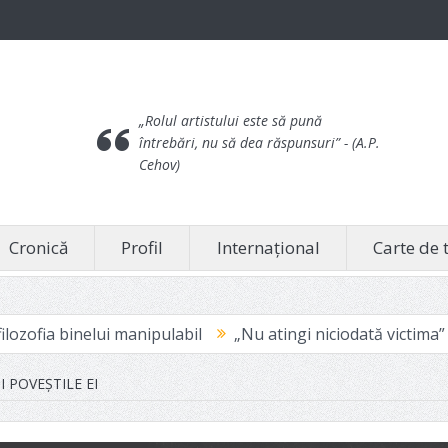
„Rolul artistului este să pună
întrebări, nu să dea răspunsuri”
- (A.P.
Cehov)
Cronică
Profil
Internațional
Carte de 
nipulabil
„Nu atingi niciodată victima” – pentru că doare
 POVEȘTILE EI