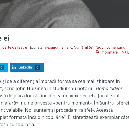
 ei
a:
Carte de teatru
Etichete:
alexandrina halic
,
Numărul 63
Niciun comentariu
Imprimare
E
LinkedIn
0
0
e și de a diferenția îmbracă forma sa cea mai izbitoare în
e”, scrie John Huizinga în studiul său notoriu,
Homo ludens.
să de joaca lor făcând din ea un «mic secret». Jocul e «al
 «din afară», nu ne privește «pentru moment». Înlăuntrul sferei
sunt valabile. Noi suntem și procedam «altfel». Această
et formată încă din copilărie”. El sintetizează exemplar cât
fază cu copilăria.