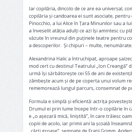
Iar copilăria, dincolo de ce are ea universal, co
copilăria și candoarea ei sunt asociate, pentru
Pinocchio, a lui Alice în Țara Minunilor sau a lu
a înveselit atâția adulți ce azi își amintesc cu p
văzute în vreunul din puținele teatre pentru cop
a descoperilor. Și chipuri – multe, nenumărate
Alexandrina Halic a întruchipat, aproape șaizeci d
mod cert cu destinul Teatrului „Ion Creangă” di
urmă își sărbătorește cei 55 de ani de existen
zâmbește acum și de pe coperta unui volum recent
rememorează lungul parcurs, consemnat de pub
Formula e simplă și eficientă: actrița povestește
Drumul ei prin lume începe într-o copilărie în
e „o așezară mică, liniștită”, în care trăiesc oa
copiii de acolo, iar primii ani la școală înseamnă
„cărți groase”, semnate de Frații Grimm, Anderse