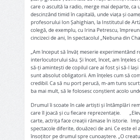
care o ascultă la radio, merge mai departe, ca
descinzând timid în capitală, unde viața și oamen
profesorului Ion Șahighian, la Institutul de Art
colegă, de exemplu, cu Irina Petrescu, împreună 
cincizeci de ani, în spectacolul „Nebuna din Cha
„Am început să învăț meserie experimentând rolu
interlocutorului său. Și încet, încet, am înțeles
să-ți amintești de copilul care ai fost și să-l la
sunt absolut obligatorii. Am înțeles cum să compu
credibil. Ca să nu port perucă, m-am tuns scurt
ba mai mult, să le folosesc conștient acolo unde
Drumul îi scoate în cale artiști și întâmplări r
care îl joacă și cu fiecare reprezentație. „Elev
carte, actrița face creații rămase în istorie. Im
spectacole diferite, douăzeci de ani. Ce este e
însoțitor pe drumul spre cunoaștere. „O creatur