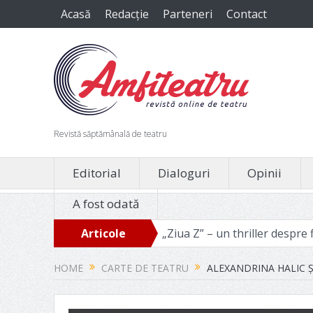
Acasă
Redacție
Parteneri
Contact
Revistă săptămânală de teatru
Editorial
Dialoguri
Opinii
A fost odată
m nevoie
„Ziua Z” – un thriller despre filozofia binelui ma
Articole
recente
HOME
CARTE DE TEATRU
ALEXANDRINA HALIC ȘI