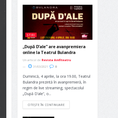
ȘTIRI
„După D’ale” are avanpremiera
online la Teatrul Bulandra
Un articol de
Revista Amfiteatru
31/03/2021
0
Duminică, 4 aprilie, la ora 19.00, Teatrul
Bulandra prezintă în avanpremieră, în
regim de live streaming, spectacolul
„După D’ale”, o...
CITEȘTE ÎN CONTINUARE