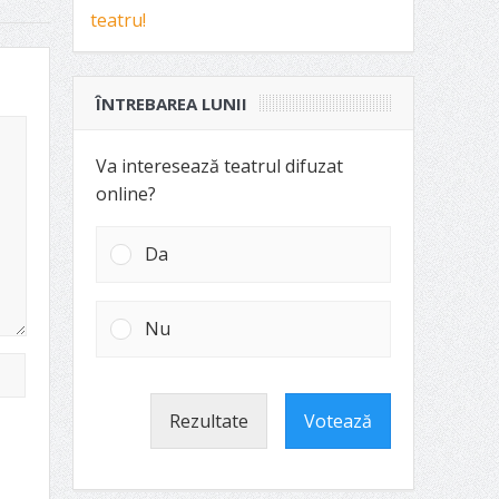
ÎNTREBAREA LUNII
Va interesează teatrul difuzat
online?
Da
Nu
Rezultate
Votează