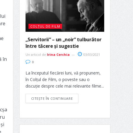
lui
are
COLȚUL DE FILM
e
me
„Servitorii” – un „noir” tulburător
între tăcere și sugestie
Un articol de
Irina Cerchia
03/03/2021
ă în
0
La începutul fiecărei luni, vă propunem,
în Colțul de Film, o poveste sau o
discuție despre cele mai relevante filme...
CITEȘTE ÎN CONTINUARE
ocșa
tru
și
e