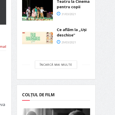
Teatru la Cinema
pentru copii
31/03/2021
Ce aflăm la „Uși
deschise”
29/03/2021
mail
ÎNCARCĂ MAI MULTE
COLȚUL DE FILM
eva