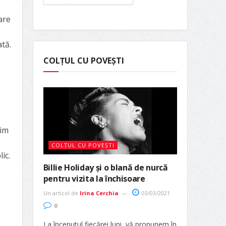
are
ată.
COLȚUL CU POVEȘTI
tim
COLȚUL CU POVEȘTI
ic.
Billie Holiday și o blană de nurcă
pentru vizita la închisoare
Un articol de
Irina Cerchia
03/03/2021
0
La începutul fiecărei luni, vă propunem în