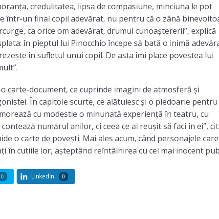
gnoranța, credulitatea, lipsa de compasiune, minciuna le pot
 într-un final copil adevărat, nu pentru că o zână binevoito
rcurge, ca orice om adevărat, drumul cunoaștererii”, explică
splata: în pieptul lui Pinocchio începe să bată o inimă adevăr
rezește în sufletul unui copil. De asta îmi place povestea lui
mult”.
r-o carte-document, ce cuprinde imagini de atmosferă și
nistei. În capitole scurte, ce alătuiesc și o pledoarie pentru
ememorează cu modestie o minunată experiență în teatru, cu
Nu contează numărul anilor, ci ceea ce ai reușit să faci în ei”, ci
chide o carte de povești. Mai ales acum, când personajele care
i în cutiile lor, așteptând reîntâlnirea cu cel mai inocent publ
LinkedIn
0
0