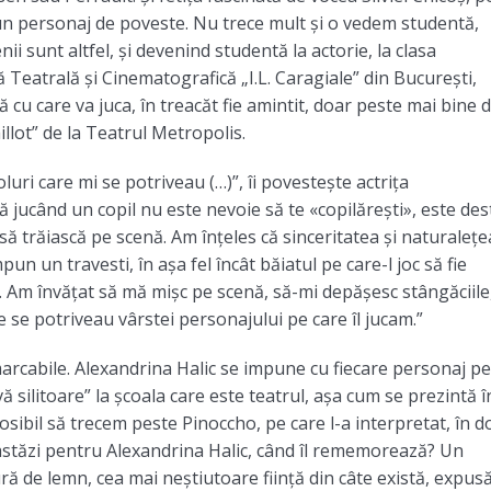
 un personaj de poveste. Nu trece mult și o vedem studentă,
ii sunt altfel, și devenind studentă la actorie, la clasa
ă Teatrală și Cinematografică „I.L. Caragiale” din București,
cu care va juca, în treacăt fie amintit, doar peste mai bine 
illot” de la Teatrul Metropolis.
ri care mi se potriveau (…)”, îi povestește actrița
 că jucând un copil nu este nevoie să te «copilărești», este des
și să trăiască pe scenă. Am înțeles că sinceritatea și naturalețe
n un travesti, în așa fel încât băiatul pe care-l joc să fie
. Am învățat să mă mișc pe scenă, să-mi depășesc stângăciile
 se potriveau vârstei personajului pe care îl jucam.”
emarcabile. Alexandrina Halic se impune cu fiecare personaj pe
ă silitoare” la școala care este teatrul, așa cum se prezintă î
posibil să trecem peste Pinoccho, pe care l-a interpretat, în 
l astăzi pentru Alexandrina Halic, când îl rememorează? Un
ă de lemn, cea mai neștiutoare ființă din câte există, expus