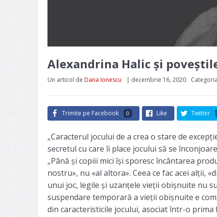
Alexandrina Halic și poveștile
Un articol de
Dana Ionescu
|
decembrie 16, 2020
Categori
Trimite pe Facebook
Like
Twitter
0
„Caracterul jocului de a crea o stare de excepți
secretul cu care îi place jocului să se înconjoar
„Până și copiii mici își sporesc încântarea produ
nostru», nu «al altora». Ceea ce fac acei alții,
unui joc, legile și uzanțele vieții obișnuite nu 
suspendare temporară a vieții obișnuite e compl
din caracteristicile jocului, asociat într-o prima 