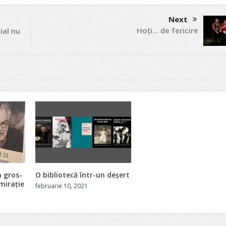
Next
Hoți… de fericire
ial nu
 gros-
O bibliotecă într-un deșert
dmirație
februarie 10, 2021