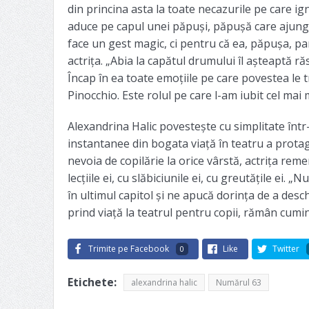
din princina asta la toate necazurile pe care i
aduce pe capul unei păpuși, păpușă care ajunge
face un gest magic, ci pentru că ea, păpușa, pa
actrița. „Abia la capătul drumului îl așteaptă ră
Încap în ea toate emoțiile pe care povestea le t
Pinocchio. Este rolul pe care l-am iubit cel mai 
Alexandrina Halic povestește cu simplitate înt
instantanee din bogata viață în teatru a protago
nevoia de copilărie la orice vârstă, actrița r
lecțiile ei, cu slăbiciunile ei, cu greutățile ei. „
în ultimul capitol și ne apucă dorința de a des
prind viață la teatrul pentru copii, rămân cuminț
Trimite pe Facebook
Like
Twitter
0
Etichete:
alexandrina halic
Numărul 63