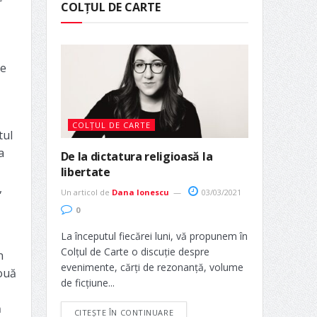
COLȚUL DE CARTE
de
COLȚUL DE CARTE
tul
a
De la dictatura religioasă la
libertate
,
Un articol de
Dana Ionescu
03/03/2021
0
La începutul fiecărei luni, vă propunem în
Colțul de Carte o discuție despre
n
evenimente, cărți de rezonanță, volume
două
de ficțiune...
ă
CITEȘTE ÎN CONTINUARE