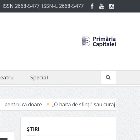
ISSN 2668-5477, ISSN-L 2668-5477
teatru
Special
„O haită de sfinți” sau curajul de a fi vinovat
Avignon 2
ȘTIRI