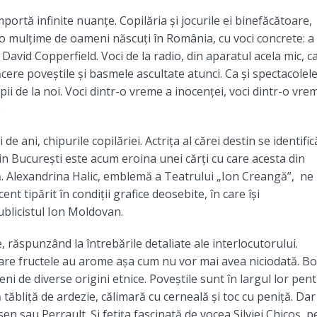
mportă infinite nuanțe. Copilăria și jocurile ei binefăcătoare,
 o mulțime de oameni născuți în România, cu voci concrete: a 
i David Copperfield. Voci de la radio, din aparatul acela mic, c
lăcere poveștile și basmele ascultate atunci. Ca și spectacolel
ii de la noi. Voci dintr-o vreme a inocenței, voci dintr-o vre
.
e ani, chipurile copilăriei. Actrița al cărei destin se identific
n București este acum eroina unei cărți cu care acesta din
ță. Alexandrina Halic, emblemă a Teatrului „Ion Creangă”, ne
 tipărit în condiții grafice deosebite, în care își
licistul Ion Moldovan.
, răspunzând la întrebările detaliate ale interlocutorului.
 care fructele au arome așa cum nu vor mai avea niciodată. B
meni de diverse origini etnice. Poveștile sunt în largul lor pen
 tăbliță de ardezie, călimară cu cerneală și toc cu peniță. Dar 
n sau Perrault. Și fetița fascinată de vocea Silviei Chicoș, p