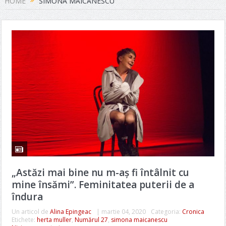
HOME
SIMONA MAICANESCU
„Astăzi mai bine nu m-aș fi întâlnit cu
mine însămi”. Feminitatea puterii de a
îndura
Un articol de
Alina Epingeac
|
martie 04, 2020
Categoria:
Cronica
Etichete:
herta muller
,
Numărul 27
,
simona maicanescu