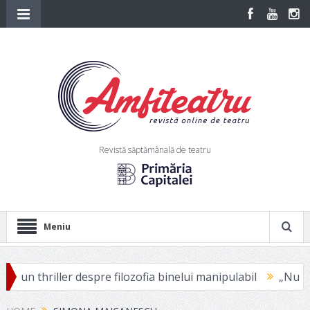
Revistă săptămânală de teatru
Meniu
hriller despre filozofia binelui manipulabil
„Nu atingi nic