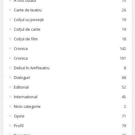
A fost odată
75
Carte de teatru
26
Colțul cu povești
19
Colțul de carte
19
Colțul de film
18
Cronica
142
Cronica
191
Debut în Amfiteatru
8
Dialoguri
68
Editorial
52
International
45
Nicio categorie
2
Opinii
71
Profil
79