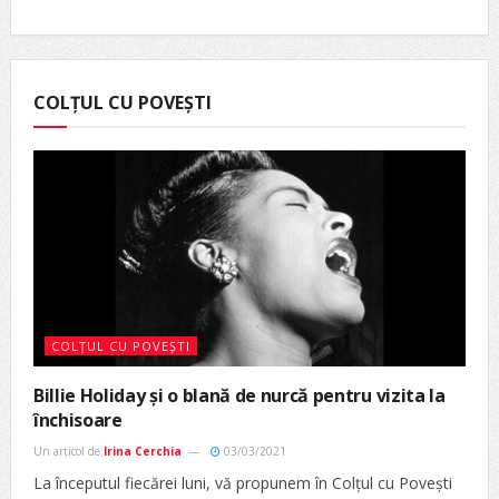
COLȚUL CU POVEȘTI
COLȚUL CU POVEȘTI
Billie Holiday și o blană de nurcă pentru vizita la
închisoare
Un articol de
Irina Cerchia
03/03/2021
La începutul fiecărei luni, vă propunem în Colțul cu Povești