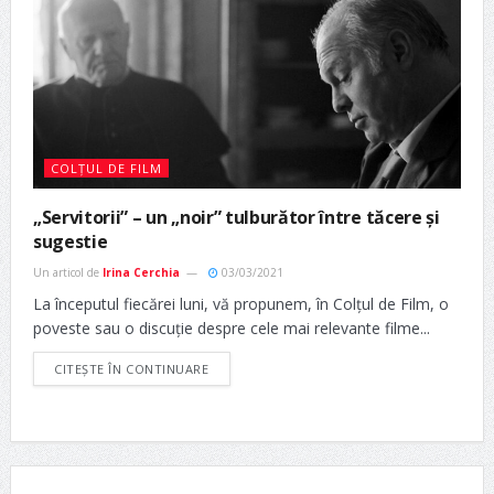
COLȚUL DE FILM
„Servitorii” – un „noir” tulburător între tăcere și
sugestie
Un articol de
Irina Cerchia
03/03/2021
La începutul fiecărei luni, vă propunem, în Colțul de Film, o
poveste sau o discuție despre cele mai relevante filme...
CITEȘTE ÎN CONTINUARE