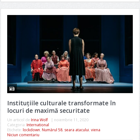
Instituțiile culturale transformate în
locuri de maximă securitate
Un articol de
Irina Wolf
|
noiembrie 11, 2020
Categoria:
International
Etichete:
lockdown
,
Numărul 58
,
seara atacului
,
viena
Niciun comentariu