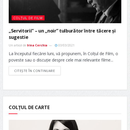
COLȚUL DE FILM
„Servitorii” – un „noir” tulburător între tăcere și
sugestie
Un articol de
Irina Cerchia
03/03/2021
La începutul fiecărei luni, vă propunem, în Colțul de Film, o
poveste sau o discuție despre cele mai relevante filme...
CITEȘTE ÎN CONTINUARE
COLȚUL DE CARTE