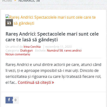
HOME
NUMĂRUL 58
Rareș Andrici: Spectacolele mari sunt cele
care te lasă să gândești
Un articol de
Irina Cerchia
|
noiembrie 11, 2020
Categoria:
Dialoguri
Etichete:
Numărul 58
,
rares andrici
Niciun comentariu
Rareș Andrici e unul dintre actorii pe care, atunci când
îi vezi, ți-e aproape imposibil să-i mai uiți. Dincolo de
seriozitatea și rigoarea cu care își tratează fiecare rol,
el fac...
Continuă să citești
0