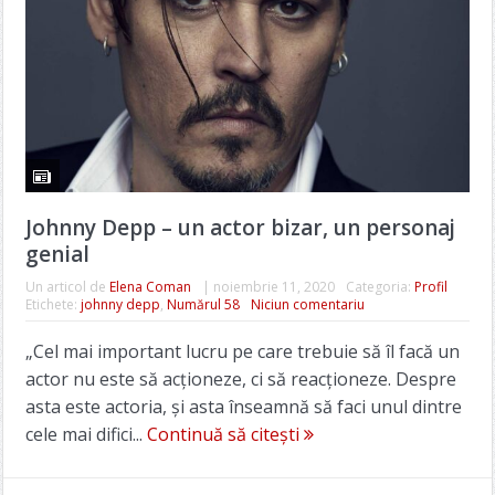
Johnny Depp – un actor bizar, un personaj
genial
Un articol de
Elena Coman
|
noiembrie 11, 2020
Categoria:
Profil
Etichete:
johnny depp
,
Numărul 58
Niciun comentariu
„Cel mai important lucru pe care trebuie să îl facă un
actor nu este să acționeze, ci să reacționeze. Despre
asta este actoria, și asta înseamnă să faci unul dintre
cele mai difici...
Continuă să citești