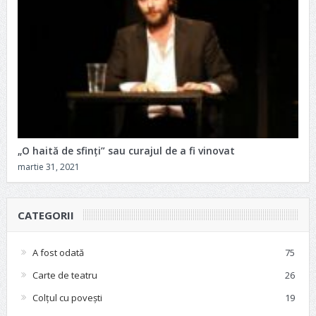
„O haită de sfinți” sau curajul de a fi vinovat
martie 31, 2021
CATEGORII
A fost odată
75
Carte de teatru
26
Colțul cu povești
19