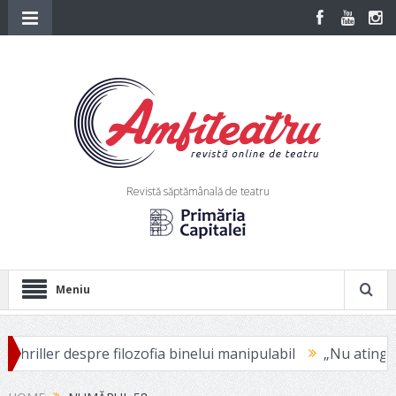
Revistă săptămânală de teatru
Meniu
spre filozofia binelui manipulabil
„Nu atingi niciodată vic
 Cinema pentru copii