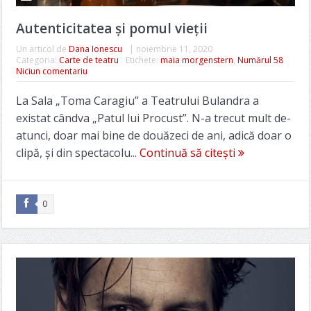
Autenticitatea și pomul vieții
Un articol de
Dana Ionescu
|
noiembrie 11, 2020
Categoria:
Carte de teatru
Etichete:
maia morgenstern
,
Numărul 58
Niciun comentariu
La Sala „Toma Caragiu” a Teatrului Bulandra a
existat cândva „Patul lui Procust”. N-a trecut mult de-
atunci, doar mai bine de douăzeci de ani, adică doar o
clipă, și din spectacolu...
Continuă să citești
0