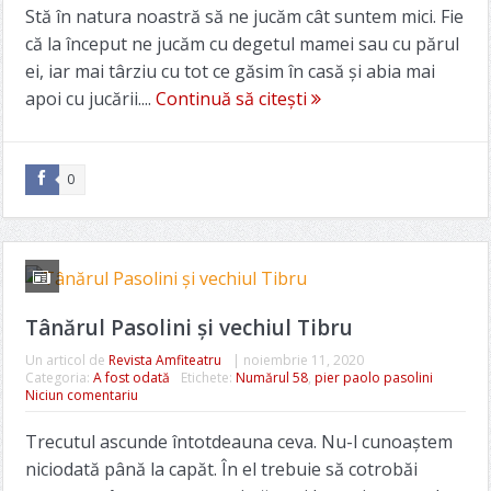
Stă în natura noastră să ne jucăm cât suntem mici. Fie
că la început ne jucăm cu degetul mamei sau cu părul
ei, iar mai târziu cu tot ce găsim în casă și abia mai
apoi cu jucării....
Continuă să citești
0
Tânărul Pasolini și vechiul Tibru
Un articol de
Revista Amfiteatru
|
noiembrie 11, 2020
Categoria:
A fost odată
Etichete:
Numărul 58
,
pier paolo pasolini
Niciun comentariu
Trecutul ascunde întotdeauna ceva. Nu-l cunoaștem
niciodată până la capăt. În el trebuie să cotrobăi