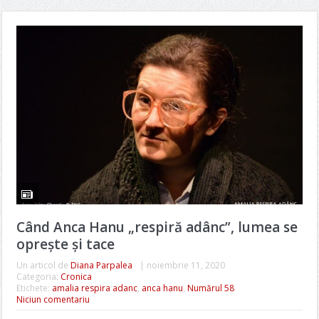
Când Anca Hanu „respiră adânc”, lumea se
oprește și tace
Un articol de
Diana Parpalea
|
noiembrie 11, 2020
Categoria:
Cronica
Etichete:
amalia respira adanc
,
anca hanu
,
Numărul 58
Niciun comentariu