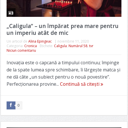
„Caligula” – un împărat prea mare pentru
un imperiu atât de mic
Un articol de
Alina Epingeac
|
noiembrie 11, 2020
Categoria:
Cronica
Etichete:
Caligula
,
Numărul 58
,
tvr
Niciun comentariu
Inovaţia este o capcană a timpului continuu; împinge
de la spate lumea spre schimbare, îi lărgeşte matca şi
ne dă câte „un subiect pentru o nouă povestire”.
Perfecţionarea provine...
Continuă să citești
0