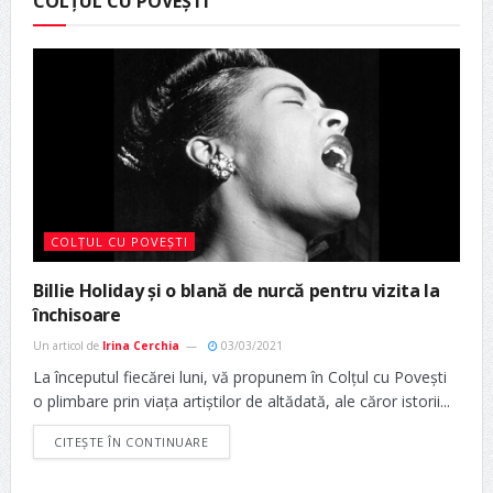
COLȚUL CU POVEȘTI
COLȚUL CU POVEȘTI
Billie Holiday și o blană de nurcă pentru vizita la
închisoare
Un articol de
Irina Cerchia
03/03/2021
La începutul fiecărei luni, vă propunem în Colțul cu Povești
o plimbare prin viața artiștilor de altădată, ale căror istorii...
CITEȘTE ÎN CONTINUARE