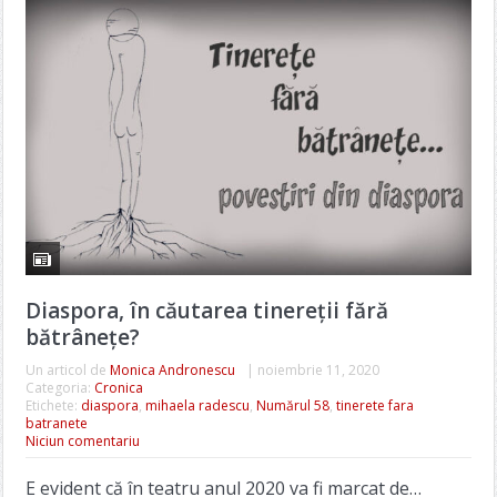
Diaspora, în căutarea tinereții fără
bătrânețe?
Un articol de
Monica Andronescu
|
noiembrie 11, 2020
Categoria:
Cronica
Etichete:
diaspora
,
mihaela radescu
,
Numărul 58
,
tinerete fara
batranete
Niciun comentariu
E evident că în teatru anul 2020 va fi marcat de…