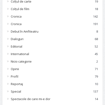
Colțul de carte
19
Colțul de film
18
Cronica
142
Cronica
191
Debut în Amfiteatru
8
Dialoguri
68
Editorial
52
International
45
Nicio categorie
2
Opinii
71
Profil
79
Reportaj
10
Special
137
Spectacole de care mi-e dor
14