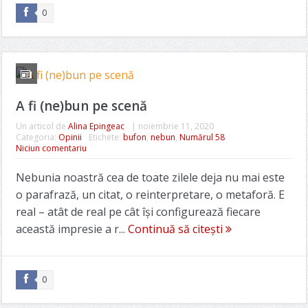
0
A fi (ne)bun pe scenă
Un articol de
Alina Epingeac
|
noiembrie 11, 2020
Categoria:
Opinii
Etichete:
bufon
,
nebun
,
Numărul 58
Niciun comentariu
Nebunia noastră cea de toate zilele deja nu mai este
o parafrază, un citat, o reinterpretare, o metaforă. E
real – atât de real pe cât îşi configurează fiecare
această impresie a r...
Continuă să citești
0