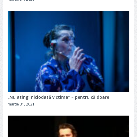
„Nu atingi niciodată victima” – pentru că doare
martie 31, 2021