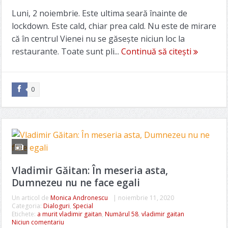
Luni, 2 noiembrie. Este ultima seară înainte de
lockdown. Este cald, chiar prea cald. Nu este de mirare
că în centrul Vienei nu se găsește niciun loc la
restaurante. Toate sunt pli...
Continuă să citești
0
Vladimir Găitan: În meseria asta,
Dumnezeu nu ne face egali
Un articol de
Monica Andronescu
|
noiembrie 11, 2020
Categoria:
Dialoguri
,
Special
Etichete:
a murit vladimir gaitan
,
Numărul 58
,
vladimir gaitan
Niciun comentariu